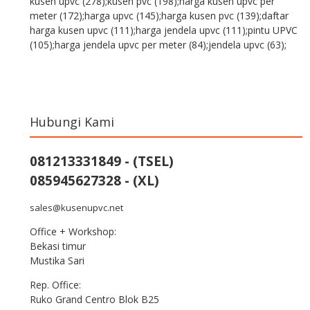
kusen upvc (278);kusen pvc (198);harga kusen upvc per
meter (172);harga upvc (145);harga kusen pvc (139);daftar
harga kusen upvc (111);harga jendela upvc (111);pintu UPVC
(105);harga jendela upvc per meter (84);jendela upvc (63);
Hubungi Kami
081213331849 - (TSEL)
085945627328 - (XL)
sales@kusenupvc.net
Office + Workshop:
Bekasi timur
Mustika Sari
Rep. Office:
Ruko Grand Centro Blok B25