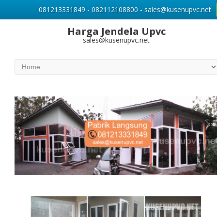
081213331849 - 082112108800 - sales@kusenupvc.net
Harga Jendela Upvc
sales@kusenupvc.net