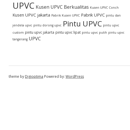
UPVC
Kusen UPVC Berkualitas
Kusen UPVC Conch
Kusen UPVC jakarta
Pabrik UPVC
Pabrik Kusen UPVC
pintu dan
Pintu UPVC
jendela upvc
pintu dorong upvc
pintu upvc
pintu upvc jakarta
pintu upvc lipat
custom
pintu upvc putih
pintu upvc
UPVC
tangerang
theme by
Digioptima
Powered by:
WordPress