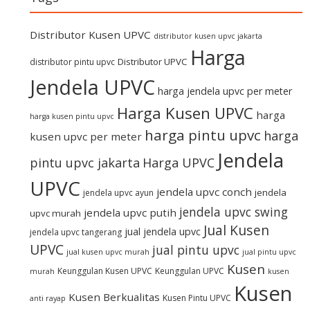
Distributor Kusen UPVC
distributor kusen upvc jakarta
Harga
Distributor UPVC
distributor pintu upvc
Jendela UPVC
harga jendela upvc per meter
Harga Kusen UPVC
harga
harga kusen pintu upvc
harga pintu upvc
harga
kusen upvc per meter
Jendela
pintu upvc jakarta
Harga UPVC
UPVC
jendela upvc conch
jendela
jendela upvc ayun
jendela upvc swing
jendela upvc putih
upvc murah
Jual Kusen
jual jendela upvc
jendela upvc tangerang
UPVC
jual pintu upvc
jual kusen upvc murah
jual pintu upvc
Kusen
Keunggulan Kusen UPVC
Keunggulan UPVC
murah
kusen
Kusen
Kusen Berkualitas
Kusen Pintu UPVC
anti rayap