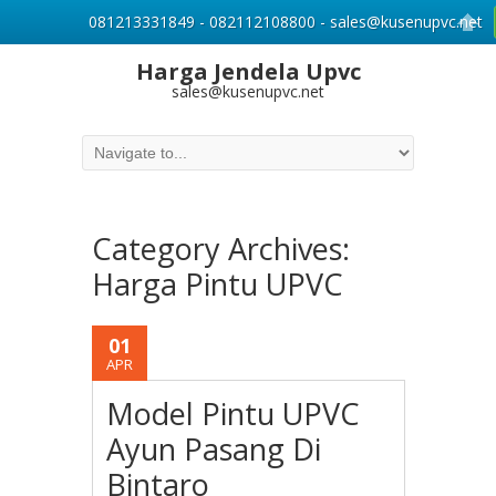
081213331849 - 082112108800 - sales@kusenupvc.net
Harga Jendela Upvc
sales@kusenupvc.net
Category Archives:
Harga Pintu UPVC
01
APR
Model Pintu UPVC
Ayun Pasang Di
Bintaro