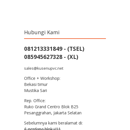
Post navigation
Hubungi Kami
081213331849 - (TSEL)
085945627328 - (XL)
sales@kusenupvc.net
Office + Workshop:
Bekasi timur
Mustika Sari
Rep. Office:
Ruko Grand Centro Blok B25
Pesanggrahan, Jakarta Selatan
Sebelumnya kami beralamat di:
jl. perdana blok i/11