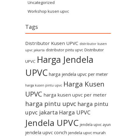
Uncategorized
Workshop kusen upvc
Tags
Distributor Kusen UPVC
distributor kusen
Distributor
distributor pintu upvc
upvc jakarta
Harga Jendela
UPVC
UPVC
harga jendela upvc per meter
Harga Kusen
harga kusen pintu upvc
UPVC
harga kusen upvc per meter
harga pintu upvc
harga pintu
upvc jakarta
Harga UPVC
Jendela UPVC
jendela upvc ayun
jendela upvc conch
jendela upvc murah