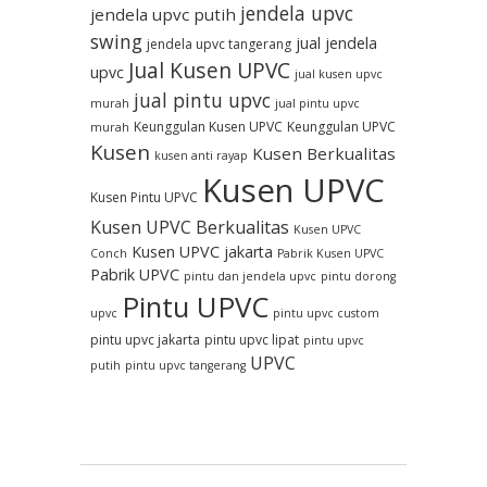
jendela upvc
jendela upvc putih
swing
jual jendela
jendela upvc tangerang
Jual Kusen UPVC
upvc
jual kusen upvc
jual pintu upvc
murah
jual pintu upvc
Keunggulan Kusen UPVC
Keunggulan UPVC
murah
Kusen
Kusen Berkualitas
kusen anti rayap
Kusen UPVC
Kusen Pintu UPVC
Kusen UPVC Berkualitas
Kusen UPVC
Kusen UPVC jakarta
Conch
Pabrik Kusen UPVC
Pabrik UPVC
pintu dan jendela upvc
pintu dorong
Pintu UPVC
upvc
pintu upvc custom
pintu upvc jakarta
pintu upvc lipat
pintu upvc
UPVC
putih
pintu upvc tangerang