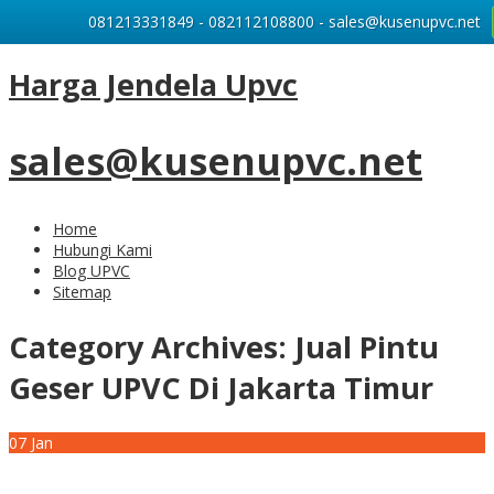
081213331849 - 082112108800 - sales@kusenupvc.net
Harga Jendela Upvc
sales@kusenupvc.net
Home
Hubungi Kami
Blog UPVC
Sitemap
Category Archives:
Jual Pintu
Geser UPVC Di Jakarta Timur
07
Jan