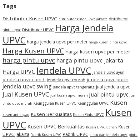
Tags
Distributor Kusen UPVC
distributor
distributor kusen upvc jakarta
Harga Jendela
Distributor UPVC
pintu upvc
UPVC
harga jendela upvc per meter
harga kusen pintu upvc
Harga Kusen UPVC
harga kusen upvc per meter
harga pintu upvc
harga pintu upvc jakarta
Jendela UPVC
Harga UPVC
jendela upvc ayun
jendela upvc conch
jendela upvc putih
jendela upvc murah
jendela upvc swing
jual jendela upvc
jendela upvc tangerang
Jual Kusen UPVC
jual pintu upvc
jual kusen upvc murah
jual
Kusen
Keunggulan Kusen UPVC
Keunggulan UPVC
pintu upvc murah
Kusen
Kusen Berkualitas
Kusen Pintu UPVC
kusen anti rayap
UPVC
Kusen UPVC Berkualitas
Kusen
Kusen UPVC Conch
UPVC jakarta
Pabrik UPVC
Pabrik Kusen UPVC
pintu dan jendela upvc
pintu