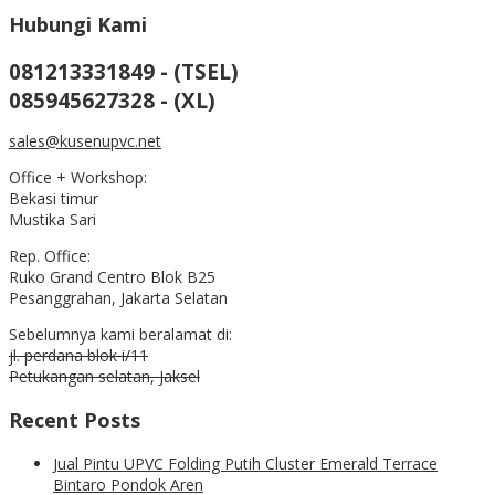
Hubungi Kami
081213331849 - (TSEL)
085945627328 - (XL)
sales@kusenupvc.net
Office + Workshop:
Bekasi timur
Mustika Sari
Rep. Office:
Ruko Grand Centro Blok B25
Pesanggrahan, Jakarta Selatan
Sebelumnya kami beralamat di:
jl. perdana blok i/11
Petukangan selatan, Jaksel
Recent Posts
Jual Pintu UPVC Folding Putih Cluster Emerald Terrace
Bintaro Pondok Aren