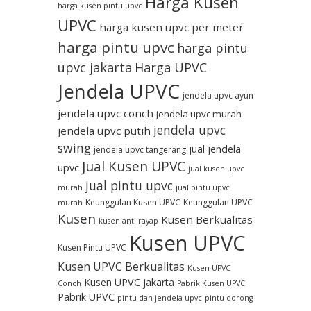
Harga Kusen
harga kusen pintu upvc
UPVC
harga kusen upvc per meter
harga pintu upvc
harga pintu
upvc jakarta
Harga UPVC
Jendela UPVC
jendela upvc ayun
jendela upvc conch
jendela upvc murah
jendela upvc
jendela upvc putih
swing
jual jendela
jendela upvc tangerang
Jual Kusen UPVC
upvc
jual kusen upvc
jual pintu upvc
murah
jual pintu upvc
Keunggulan Kusen UPVC
Keunggulan UPVC
murah
Kusen
Kusen Berkualitas
kusen anti rayap
Kusen UPVC
Kusen Pintu UPVC
Kusen UPVC Berkualitas
Kusen UPVC
Kusen UPVC jakarta
Conch
Pabrik Kusen UPVC
Pabrik UPVC
pintu dan jendela upvc
pintu dorong