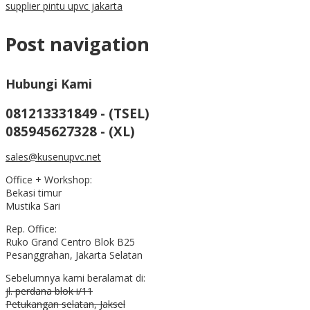
supplier pintu upvc jakarta
Post navigation
Hubungi Kami
081213331849 - (TSEL)
085945627328 - (XL)
sales@kusenupvc.net
Office + Workshop:
Bekasi timur
Mustika Sari
Rep. Office:
Ruko Grand Centro Blok B25
Pesanggrahan, Jakarta Selatan
Sebelumnya kami beralamat di:
jl. perdana blok i/11
Petukangan selatan, Jaksel