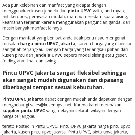
Ada pun kelebihan dan manfaat yang didapat dengan
menggunakan kusen jendela dan
pintu UPVC
yaitu, anti rayap,
anti keropos, perawatan mudah, mampu meredam suara bising,
keamanan terjamin karena menggunakan penguncian ganda, dan
masih banyak manfaat lainnya.
Dengan manfaat yang berlipat anda tidak perlu risau mengenai
masalah
harga pintu UPVC jakarta
, karena harga yang diberikan
sangatlah terjangkau. Dengan harga yang terjangkau pilihan dari
kusen pintu dan
jendela UPVC
seperti model sliding atau geser,
folding atau lipat dan swing.
Pintu UPVC Jakarta
sangat fleksibel sehingga
akan sangat mudah digunakan dan dipasang
diberbagai tempat sesuai kebutuhan.
Pintu UPVC Jakarta
dapat dengan mudah anda dapatkan dengan
menghubungi sales@kusenupvc.net. Karena kami merupakan
supplier pintu UPVC
yang melayani seluruh wilayah dengan
harga terjangkau.
terato
Posted in
Pintu UPVC
,
Pintu UPVC Jakarta
harga pintu upvc
jakarta
,
kusen pintu upvc jakarta
,
Pintu UPVC
,
pintu upvc jakarta
,