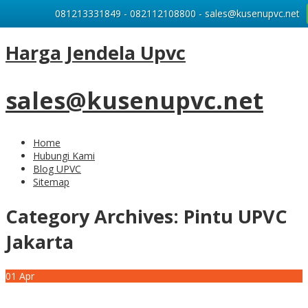
081213331849 - 082112108800 - sales@kusenupvc.net
Harga Jendela Upvc
sales@kusenupvc.net
Home
Hubungi Kami
Blog UPVC
Sitemap
Category Archives:
Pintu UPVC
Jakarta
01
Apr