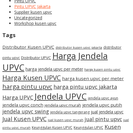
Pintu UPVC
Pintu UPVC Jakarta
Supplier kusen upvc
Uncategorized
Workshop kusen upvc
Tags
Distributor Kusen UPVC
distributor
distributor kusen upvc jakarta
Harga Jendela
Distributor UPVC
pintu upvc
UPVC
harga jendela upvc per meter
harga kusen pintu upvc
Harga Kusen UPVC
harga kusen upvc per meter
harga pintu upvc
harga pintu upvc jakarta
Jendela UPVC
Harga UPVC
jendela upvc ayun
jendela upvc conch
jendela upvc putih
jendela upvc murah
jendela upvc swing
jual jendela upvc
jendela upvc tangerang
Jual Kusen UPVC
jual pintu upvc
jual kusen upvc murah
jual
Kusen
Keunggulan Kusen UPVC
Keunggulan UPVC
pintu upvc murah