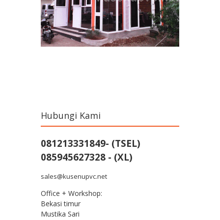
Hubungi Kami
081213331849- (TSEL)
085945627328 - (XL)
sales@kusenupvc.net
Office + Workshop:
Bekasi timur
Mustika Sari