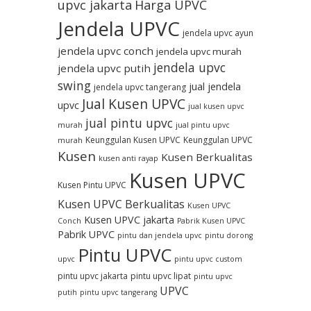
upvc jakarta
Harga UPVC
Jendela UPVC
jendela upvc ayun
jendela upvc conch
jendela upvc murah
jendela upvc
jendela upvc putih
swing
jual jendela
jendela upvc tangerang
Jual Kusen UPVC
upvc
jual kusen upvc
jual pintu upvc
murah
jual pintu upvc
Keunggulan Kusen UPVC
Keunggulan UPVC
murah
Kusen
Kusen Berkualitas
kusen anti rayap
Kusen UPVC
Kusen Pintu UPVC
Kusen UPVC Berkualitas
Kusen UPVC
Kusen UPVC jakarta
Conch
Pabrik Kusen UPVC
Pabrik UPVC
pintu dan jendela upvc
pintu dorong
Pintu UPVC
upvc
pintu upvc custom
pintu upvc jakarta
pintu upvc lipat
pintu upvc
UPVC
putih
pintu upvc tangerang