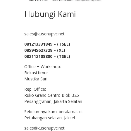
Hubungi Kami
sales@kusenupvc.net
081213331849 – (TSEL)
085945627328 – (XL)
082112108800 – (TSEL)
Office + Workshop:
Bekasi timur
Mustika Sari
Rep. Office:
Ruko Grand Centro Blok B25
Pesanggrahan, Jakarta Selatan
Sebelumnya kami beralamat di:
Petukangan selatan, Jaksel
sales@kusenupvc.net