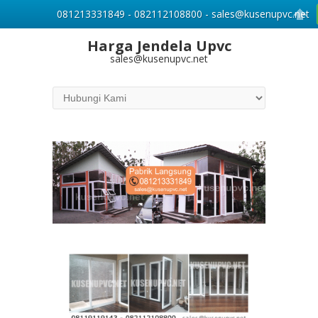
081213331849 - 082112108800 - sales@kusenupvc.net
Harga Jendela Upvc
sales@kusenupvc.net