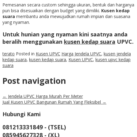
Pemesanan secara custom sehingga ukuran, bentuk dan harganya
pun bisa disesuaikan dengan budget yang dimiliki.
Kusen kedap
suara
membantu anda mewujudkan rumah impian dan suasana
yang nyaman.
Untuk hunian yang nyaman kini saatnya anda
beralih menggunakan
kusen kedap suara
UPVC.
terato
Posted in
Kusen UPVC
Harga Jendela UPVC
,
kusen jendela
kedap suara
,
kusen kedap suara
,
Kusen UPVC
,
kusen upvc kedap
suara
Post navigation
←
Jendela UPVC Harga Murah Per Meter
Jual Kusen UPVC Bangunan Rumah Yang Fleksibel
→
Hubungi Kami
081213331849 - (TSEL)
085945627328 - (XL)