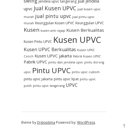
swing
jual jendela
jendela upvc tangerang
Jual Kusen UPVC
upvc
jual kusen upvc
jual pintu upvc
murah
jual pintu upvc
Keunggulan Kusen UPVC
Keunggulan UPVC
murah
Kusen
Kusen Berkualitas
kusen anti rayap
Kusen UPVC
Kusen Pintu UPVC
Kusen UPVC Berkualitas
Kusen UPVC
Kusen UPVC jakarta
Conch
Pabrik Kusen UPVC
Pabrik UPVC
pintu dan jendela upvc
pintu dorong
Pintu UPVC
upvc
pintu upvc custom
pintu upvc jakarta
pintu upvc lipat
pintu upvc
UPVC
putih
pintu upvc tangerang
theme by
Digioptima
Powered by:
WordPress
↑