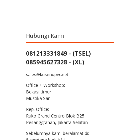
Post navigation
Hubungi Kami
081213331849 - (TSEL)
085945627328 - (XL)
sales@kusenupvc.net
Office + Workshop:
Bekasi timur
Mustika Sari
Rep. Office:
Ruko Grand Centro Blok B25
Pesanggrahan, Jakarta Selatan
Sebelumnya kami beralamat di:
jl. perdana blok i/11