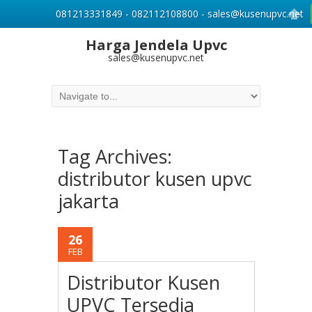
081213331849 - 082112108800 - sales@kusenupvc.net
Harga Jendela Upvc
sales@kusenupvc.net
Tag Archives:
distributor kusen upvc
jakarta
26
FEB
Distributor Kusen
UPVC Tersedia