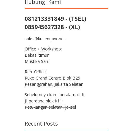
Hubungi Kami
081213331849 - (TSEL)
085945627328 - (XL)
sales@kusenupvc.net
Office + Workshop:
Bekasi timur
Mustika Sari
Rep. Office:
Ruko Grand Centro Blok B25
Pesanggrahan, Jakarta Selatan
Sebelumnya kami beralamat di:
jl. perdana blok i/11
Petukangan selatan, Jaksel
Recent Posts