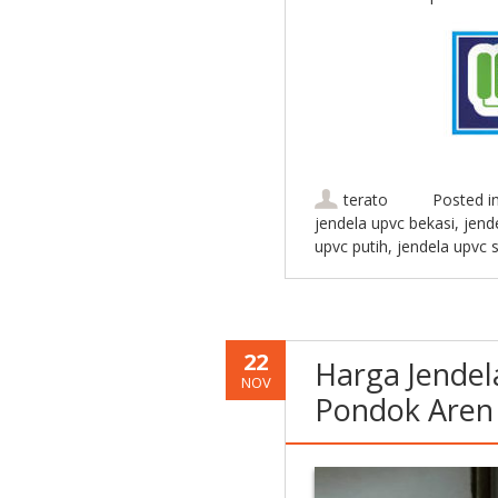
terato
Posted i
jendela upvc bekasi
,
jend
upvc putih
,
jendela upvc 
22
Harga Jendel
NOV
Pondok Aren