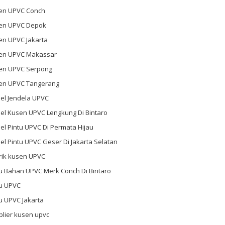
en UPVC Conch
en UPVC Depok
en UPVC Jakarta
en UPVC Makassar
en UPVC Serpong
en UPVC Tangerang
el Jendela UPVC
el Kusen UPVC Lengkung Di Bintaro
l Pintu UPVC Di Permata Hijau
l Pintu UPVC Geser Di Jakarta Selatan
rik kusen UPVC
u Bahan UPVC Merk Conch Di Bintaro
tu UPVC
u UPVC Jakarta
plier kusen upvc