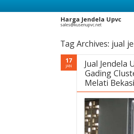
Harga Jendela Upvc
sales@kusenupvc.net
Tag Archives:
jual j
17
Jual Jendela
JAN
Gading Clust
Melati Bekas