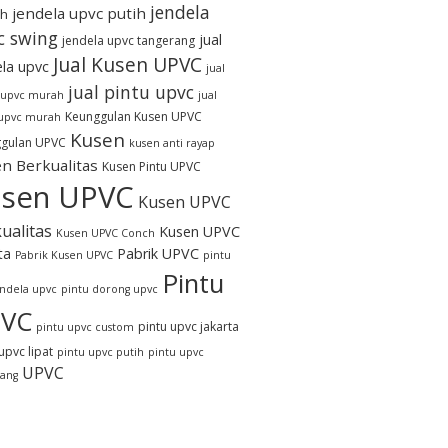
jendela
jendela upvc putih
h
c swing
jual
jendela upvc tangerang
Jual Kusen UPVC
ela upvc
jual
jual pintu upvc
 upvc murah
jual
Keunggulan Kusen UPVC
 upvc murah
Kusen
gulan UPVC
kusen anti rayap
n Berkualitas
Kusen Pintu UPVC
sen UPVC
Kusen UPVC
ualitas
Kusen UPVC
Kusen UPVC Conch
ta
Pabrik UPVC
Pabrik Kusen UPVC
pintu
Pintu
endela upvc
pintu dorong upvc
VC
pintu upvc jakarta
pintu upvc custom
upvc lipat
pintu upvc putih
pintu upvc
UPVC
rang