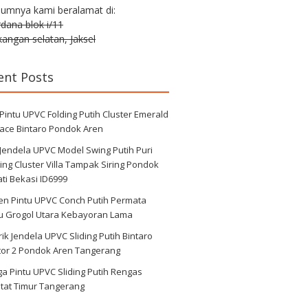
lumnya kami beralamat di:
erdana blok i/11
angan selatan, Jaksel
ent Posts
 Pintu UPVC Folding Putih Cluster Emerald
race Bintaro Pondok Aren
 Jendela UPVC Model Swing Putih Puri
ng Cluster Villa Tampak Siring Pondok
ti Bekasi ID6999
en Pintu UPVC Conch Putih Permata
au Grogol Utara Kebayoran Lama
ik Jendela UPVC Sliding Putih Bintaro
tor 2 Pondok Aren Tangerang
a Pintu UPVC Sliding Putih Rengas
tat Timur Tangerang