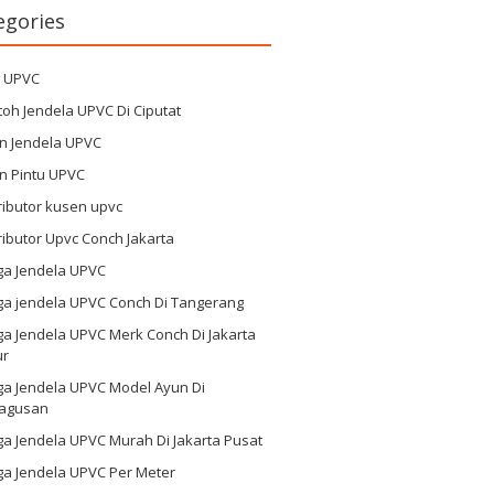
egories
g UPVC
oh Jendela UPVC Di Ciputat
n Jendela UPVC
n Pintu UPVC
ributor kusen upvc
ributor Upvc Conch Jakarta
ga Jendela UPVC
ga jendela UPVC Conch Di Tangerang
a Jendela UPVC Merk Conch Di Jakarta
ur
ga Jendela UPVC Model Ayun Di
agusan
a Jendela UPVC Murah Di Jakarta Pusat
ga Jendela UPVC Per Meter