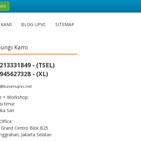
ami
 KAMI
BLOG UPVC
SITEMAP
ungi Kami
213331849 - (TSEL)
945627328 - (XL)
s@kusenupvc.net
ce + Workshop:
i timur
ka Sari
Office:
 Grand Centro Blok B25
nggrahan, Jakarta Selatan