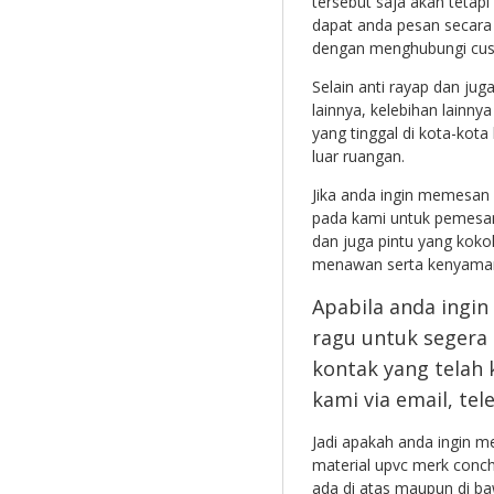
tersebut saja akan tetapi
dapat anda pesan secara 
dengan menghubungi cust
Selain anti rayap dan jug
lainnya, kelebihan lainny
yang tinggal di kota-kota
luar ruangan.
Jika anda ingin memesan 
pada kami untuk pemesa
dan juga pintu yang kok
menawan serta kenyaman
Apabila anda ingin
ragu untuk segera
kontak yang telah
kami via email, te
Jadi apakah anda ingin 
material upvc merk conch
ada di atas maupun di baw