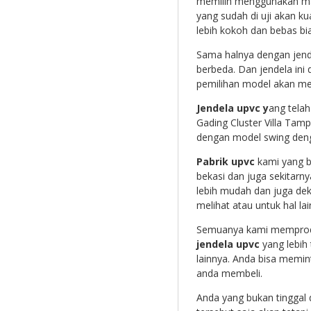
memilih menggunakan mate
yang sudah di uji akan k
lebih kokoh dan bebas bi
Sama halnya dengan jend
berbeda. Dan jendela ini
pemilihan model akan mem
Jendela upvc y
ang telah
Gading Cluster Villa Tamp
dengan model swing denga
Pabrik upvc
kami yang b
bekasi dan juga sekitarn
lebih mudah dan juga dek
melihat atau untuk hal lai
Semuanya kami memprodu
jendela upvc
yang lebih
lainnya. Anda bisa memin
anda membeli.
Anda yang bukan tinggal 