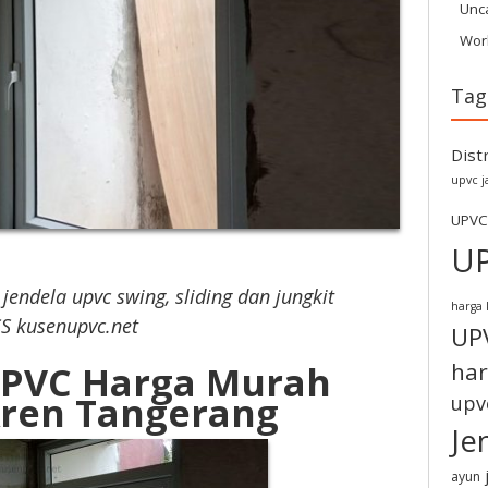
Unc
Wor
Tag
Dist
upvc j
UPVC
U
jendela upvc swing, sliding dan jungkit
harga 
S kusenupvc.net
UP
har
UPVC Harga Murah
ren Tangerang
upv
Je
ayun