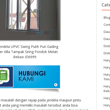
Cat
Blo
Cont
Dau
Dau
Dist
Jendela UPVC Swing Putih Puri Gading
er Villa Tampak Siring Pondok Melati
Dist
Bekasi ID6999
Har
Har
Harg
Tim
Har
Keb
Harg
masalah dengan rayap pada jendela maupun pintu
Har
 anda yang memiliki masalah tersebut anda bisa