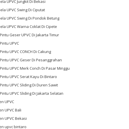
ela UPVC Jungkit Di Bekasi
ela UPVC Swing Di Ciputat
dela UPVC Swing Di Pondok Betung
ela UPVC Warna Coklat Di Cipete
 Pintu Geser UPVC Di Jakarta Timur
 Pintu UPVC
l Pintu UPVC CONCH Di Cakung
l Pintu UPVC Geser Di Pesanggrahan
 Pintu UPVC Merk Conch Di Pasar Minggu
 Pintu UPVC Serat Kayu Di Bintaro
 Pintu UPVC Sliding Di Duren Sawit
 Pintu UPVC Sliding Di Jakarta Selatan
en UPVC
en UPVC Bali
en UPVC Bekasi
en upvc bintaro