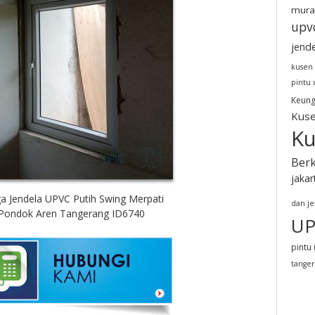
mura
upv
jend
kusen
pintu
Keung
Kuse
Ku
Berk
jakar
a Jendela UPVC Putih Swing Merpati
dan j
Pondok Aren Tangerang ID6740
UP
pintu 
tange