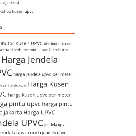
ategorized
kshop kusen upvc
s
ributor Kusen UPVC
distributor kusen
Distributor
distributor pintu upvc
akarta
Harga Jendela
PVC
harga jendela upvc per meter
Harga Kusen
kusen pintu upvc
VC
harga kusen upvc per meter
ga pintu upvc
harga pintu
c jakarta
Harga UPVC
ndela UPVC
jendela upvc
jendela upvc conch
jendela upvc