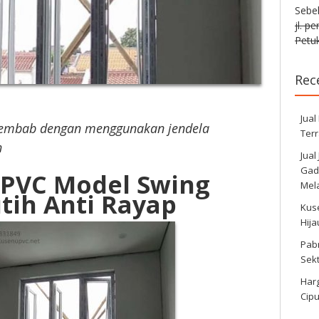
Sebe
jl. p
Petuk
Rec
Jual
 lembab dengan menggunakan jendela
Ter
h
Jual
Gadi
UPVC Model Swing
Mela
tih Anti Rayap
Kus
Hij
Pabr
Sek
Harg
Cipu