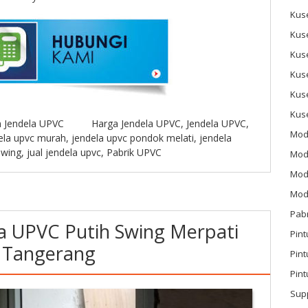
Kus
Kus
Kus
Kus
Kus
Kus
n
Jendela UPVC
Harga Jendela UPVC
,
Jendela UPVC
,
Mod
ela upvc murah
,
jendela upvc pondok melati
,
jendela
swing
,
jual jendela upvc
,
Pabrik UPVC
Mod
Mode
Mode
Pab
a UPVC Putih Swing Merpati
Pint
 Tangerang
Pin
Pint
Sup