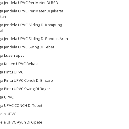
ga Jendela UPVC Per Meter Di BSD
a Jendela UPVC Per Meter Di Jakarta
atan
ga Jendela UPVC Sliding Di Kampung
ah
a Jendela UPVC Sliding Di Pondok Aren
a Jendela UPVC Swing Di Tebet
ga kusen upvc
ga Kusen UPVC Bekasi
ga Pintu UPVC
a Pintu UPVC Conch Di Bintaro
a Pintu UPVC Swing Di Bogor
ga UPVC
ga UPVC CONCH Di Tebet
dela UPVC
ela UPVC Ayun Di Cipete