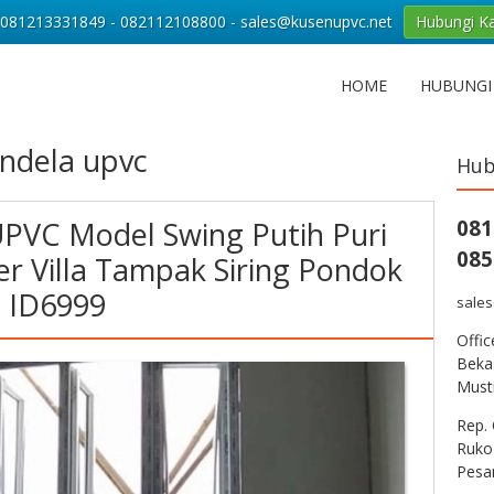
081213331849 - 082112108800 - sales@kusenupvc.net
Hubungi K
HOME
HUBUNGI
endela upvc
Hub
 UPVC Model Swing Putih Puri
081
085
er Villa Tampak Siring Pondok
i ID6999
sale
Offi
Bekas
Musti
Rep. 
Ruko
Pesa