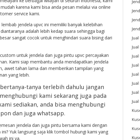
 melayani ke berbagai wilayah di seluruh indonesia, kami
Jend
mudah karena kami bisa anda pesan melalui via online
Jend
omer service kami.
Jen
a lembab jendela upvc ini memiliki banyak kelebihan
Jend
a diantaranya adalah lebih kedap suara sehingga bagi
 besar sangat cocok untuk menghindari suara bising dari
Jual
Jual
custom untuk jendela dan juga pintu upvc percayakan
Jua
nan. Kami siap membantu anda mendapatkan jendela
Jua
oh, awet tahan lama dan memberikan tampilan yang
Jual
an yang lebih.
Jual
 bertanya-tanya terlebih dahulu jangan
Jual
 menghubungi kami sekarang juga pada
Jual
 kami sediakan, anda bisa menghubungi
Kus
lepon dan juga whatsapp.
Kus
memesan jendela dan juga pintu bersama kami dengan
Kus
 ini? Yuk langsung saja klik tombol hubungi kami yang
Kus
ah ini ya.