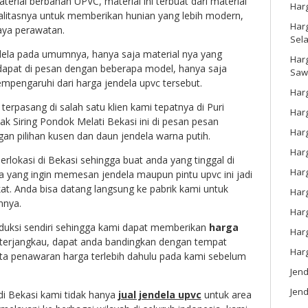
rial berbahan UPVC, material ini terbuat dari material
Har
ualitasnya untuk memberikan hunian yang lebih modern,
Harg
aya perawatan.
Sel
ela pada umumnya, hanya saja material nya yang
Har
 dapat di pesan dengan beberapa model, hanya saja
Saw
pengaruhi dari harga jendela upvc tersebut.
Harg
 terpasang di salah satu klien kami tepatnya di Puri
Harg
ak Siring Pondok Melati Bekasi ini di pesan pesan
Har
n pilihan kusen dan daun jendela warna putih.
Har
erlokasi di Bekasi sehingga buat anda yang tinggal di
Har
ya yang ingin memesan jendela maupun pintu upvc ini jadi
at. Anda bisa datang langsung ke pabrik kami untuk
Harg
nnya.
Harg
ksi sendiri sehingga kami dapat memberikan
harga
Har
 terjangkau, dapat anda bandingkan dengan tempat
Har
ta penawaran harga terlebih dahulu pada kami sebelum
Jen
Jend
di Bekasi kami tidak hanya
jual jendela upvc
untuk area