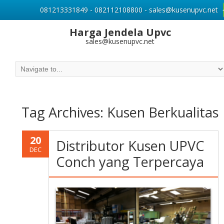
081213331849 - 082112108800 - sales@kusenupvc.net
Harga Jendela Upvc
sales@kusenupvc.net
Tag Archives:
Kusen Berkualitas
20
Distributor Kusen UPVC
DEC
Conch yang Terpercaya