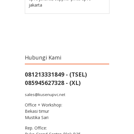
jakarta
Post navigation
Hubungi Kami
081213331849 - (TSEL)
085945627328 - (XL)
sales@kusenupvc.net
Office + Workshop:
Bekasi timur
Mustika Sari
Rep. Office: