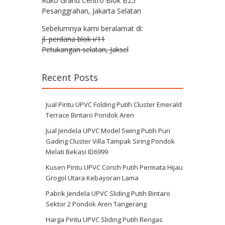
Ruko Grand Centro Blok B25
Pesanggrahan, Jakarta Selatan
Sebelumnya kami beralamat di:
jl. perdana blok i/11
Petukangan selatan, Jaksel
Recent Posts
Jual Pintu UPVC Folding Putih Cluster Emerald
Terrace Bintaro Pondok Aren
Jual Jendela UPVC Model Swing Putih Puri
Gading Cluster Villa Tampak Siring Pondok
Melati Bekasi ID6999
Kusen Pintu UPVC Conch Putih Permata Hijau
Grogol Utara Kebayoran Lama
Pabrik Jendela UPVC Sliding Putih Bintaro
Sektor 2 Pondok Aren Tangerang
Harga Pintu UPVC Sliding Putih Rengas