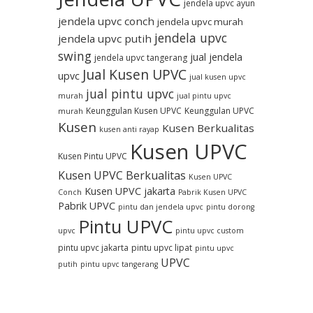
jendela upvc ayun
jendela upvc conch
jendela upvc murah
jendela upvc
jendela upvc putih
swing
jual jendela
jendela upvc tangerang
Jual Kusen UPVC
upvc
jual kusen upvc
jual pintu upvc
murah
jual pintu upvc
Keunggulan Kusen UPVC
Keunggulan UPVC
murah
Kusen
Kusen Berkualitas
kusen anti rayap
Kusen UPVC
Kusen Pintu UPVC
Kusen UPVC Berkualitas
Kusen UPVC
Kusen UPVC jakarta
Conch
Pabrik Kusen UPVC
Pabrik UPVC
pintu dan jendela upvc
pintu dorong
Pintu UPVC
upvc
pintu upvc custom
pintu upvc jakarta
pintu upvc lipat
pintu upvc
UPVC
putih
pintu upvc tangerang