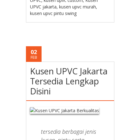
UPVC
,
kusen upvc custom
,
Kusen
UPVC jakarta
,
kusen upvc murah
,
kusen upvc pintu swing
02
FEB
Kusen UPVC Jakarta
Tersedia Lengkap
Disini
tersedia berbagai jenis
kusen, pintu serta