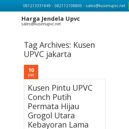
081213331849 - 082112108800 - sales@kusenupvc.net
Harga Jendela Upvc
sales@kusenupvc.net
Tag Archives:
Kusen
UPVC jakarta
10
JAN
Kusen Pintu UPVC
Conch Putih
Permata Hijau
Grogol Utara
Kebayoran Lama