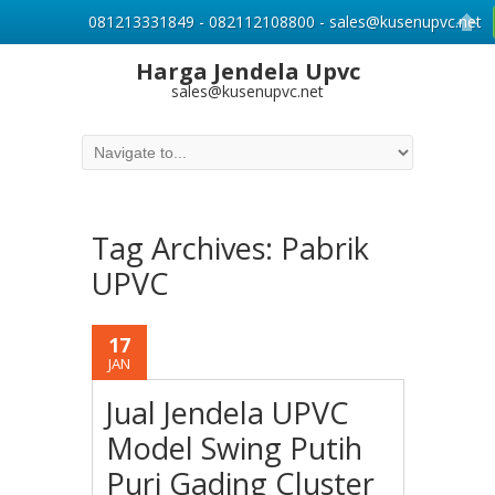
081213331849 - 082112108800 - sales@kusenupvc.net
Harga Jendela Upvc
sales@kusenupvc.net
Tag Archives:
Pabrik
UPVC
17
JAN
Jual Jendela UPVC
Model Swing Putih
Puri Gading Cluster