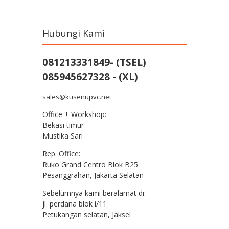
Hubungi Kami
081213331849- (TSEL)
085945627328 - (XL)
sales@kusenupvc.net
Office + Workshop:
Bekasi timur
Mustika Sari
Rep. Office:
Ruko Grand Centro Blok B25
Pesanggrahan, Jakarta Selatan
Sebelumnya kami beralamat di:
jl. perdana blok i/11
Petukangan selatan, Jaksel