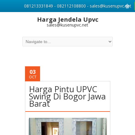
081213331849 - 082112108800 - sales@kusenupvc.net
Harga Jendela Upvc
sales@kusenupvc.net
03
OCT
Harga Pintu UPVC
Swing Di Bogor Jawa
Barat