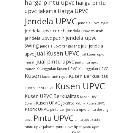
harga pintu upvc
harga pintu
upvc jakarta
Harga UPVC
Jendela UPVC
jendela upvc ayun
jendela upvc conch
jendela upvc murah
jendela upvc
jendela upvc putih
swing
jual jendela
jendela upvc tangerang
Jual Kusen UPVC
upvc
jual kusen upvc
jual pintu upvc
murah
jual pintu upvc
Keunggulan Kusen UPVC
Keunggulan UPVC
murah
Kusen
Kusen Berkualitas
kusen anti rayap
Kusen UPVC
Kusen Pintu UPVC
Kusen UPVC Berkualitas
Kusen UPVC
Kusen UPVC jakarta
Conch
Pabrik Kusen UPVC
Pabrik UPVC
pintu dan jendela upvc
pintu dorong
Pintu UPVC
upvc
pintu upvc custom
pintu upvc jakarta
pintu upvc lipat
pintu upvc