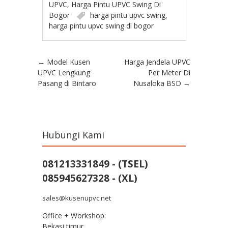
UPVC
,
Harga Pintu UPVC Swing Di
Bogor
harga pintu upvc swing
,
harga pintu upvc swing di bogor
Post navigation
←
Model Kusen
Harga Jendela UPVC
UPVC Lengkung
Per Meter Di
Pasang di Bintaro
Nusaloka BSD
→
Hubungi Kami
081213331849 - (TSEL)
085945627328 - (XL)
sales@kusenupvc.net
Office + Workshop:
Bekasi timur