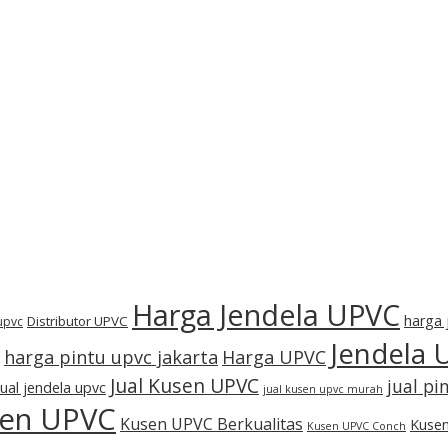
Harga Jendela UPVC
harga 
Distributor UPVC
 upvc
Jendela 
harga pintu upvc jakarta
Harga UPVC
Jual Kusen UPVC
jual pi
jual jendela upvc
jual kusen upvc murah
en UPVC
Kusen UPVC Berkualitas
Kusen
Kusen UPVC Conch