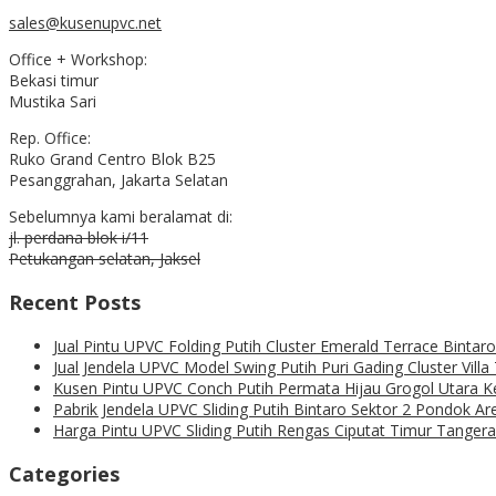
sales@kusenupvc.net
Office + Workshop:
Bekasi timur
Mustika Sari
Rep. Office:
Ruko Grand Centro Blok B25
Pesanggrahan, Jakarta Selatan
Sebelumnya kami beralamat di:
jl. perdana blok i/11
Petukangan selatan, Jaksel
Recent Posts
Jual Pintu UPVC Folding Putih Cluster Emerald Terrace Binta
Jual Jendela UPVC Model Swing Putih Puri Gading Cluster Vill
Kusen Pintu UPVC Conch Putih Permata Hijau Grogol Utara 
Pabrik Jendela UPVC Sliding Putih Bintaro Sektor 2 Pondok A
Harga Pintu UPVC Sliding Putih Rengas Ciputat Timur Tanger
Categories