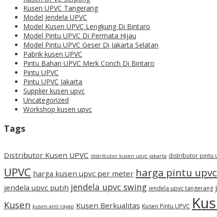
Kusen UPVC Tangerang
Model Jendela UPVC
Model Kusen UPVC Lengkung Di Bintaro
Model Pintu UPVC Di Permata Hijau
Model Pintu UPVC Geser Di Jakarta Selatan
Pabrik kusen UPVC
Pintu Bahan UPVC Merk Conch Di Bintaro
Pintu UPVC
Pintu UPVC Jakarta
Supplier kusen upvc
Uncategorized
Workshop kusen upvc
Tags
Distributor Kusen UPVC
distributor pintu
distributor kusen upvc jakarta
UPVC
harga pintu upvc
harga kusen upvc per meter
jendela upvc swing
jendela upvc putih
jendela upvc tangerang
Kus
Kusen
Kusen Berkualitas
Kusen Pintu UPVC
kusen anti rayap