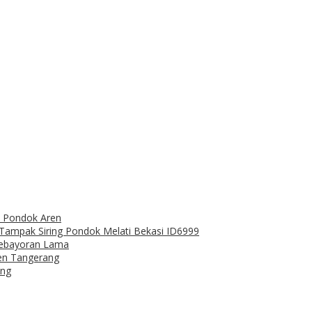
ro Pondok Aren
a Tampak Siring Pondok Melati Bekasi ID6999
Kebayoran Lama
ren Tangerang
ang