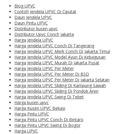
Blog UPVC
Contoh Jendela UPVC Di Ciputat
Daun Jendela UPVC
Daun Pintu UPVC
Distributor kusen upvc
Distributor Upvc Conch Jakarta
Harga Jendela UPVC
Harga jendela UPVC Conch Di Tangerang
Harga Jendela UPVC Merk Conch Di Jakarta Timur
Harga Jendela UPVC Model Ayun Di Kebagusan
Harga Jendela UPVC Murah Di Jakarta Pusat
Harga Jendela UPVC Per Meter
Harga Jendela UPVC Per Meter Di BSD
Harga Jendela UPVC Per Meter Di Jakarta Selatan
Harga Jendela UPVC Sliding Di Kampung Sawah
Harga Jendela UPVC Sliding Di Pondok Aren
Harga Jendela UPVC Swing Di Tebet
Harga kusen upvc
Harga Kusen UPVC Bekasi
Harga Pintu UPVC
Harga Pintu UPVC Conch Di Bintaro
Harga Pintu UPVC Swing Di Bogor
Harga UPVC