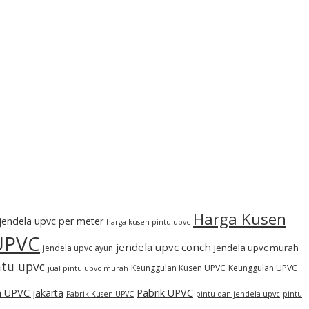
Harga Kusen
jendela upvc per meter
harga kusen pintu upvc
UPVC
jendela upvc conch
jendela upvc murah
jendela upvc ayun
ntu upvc
Keunggulan Kusen UPVC
Keunggulan UPVC
jual pintu upvc murah
 UPVC jakarta
Pabrik UPVC
Pabrik Kusen UPVC
pintu dan jendela upvc
pintu