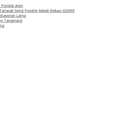
ro Pondok Aren
a Tampak Siring Pondok Melati Bekasi ID6999
Kebayoran Lama
ren Tangerang
ang