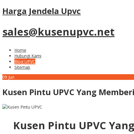
Harga Jendela Upvc
sales@kusenupvc.net
Home
Hubungi Kami
Blog UPVC
Sitemap
09
Jun
Kusen Pintu UPVC Yang Member
Kusen Pintu UPVC Yan