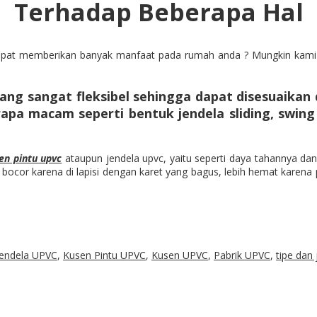
Terhadap Beberapa Hal
apat memberikan banyak manfaat pada rumah anda ? Mungkin kami
yang sangat fleksibel sehingga dapat disesuaika
apa macam seperti bentuk jendela sliding, swin
en pintu upvc
ataupun jendela upvc, yaitu seperti daya tahannya da
 bocor karena di lapisi dengan karet yang bagus, lebih hemat karena
Jendela UPVC
,
Kusen Pintu UPVC
,
Kusen UPVC
,
Pabrik UPVC
,
tipe dan 