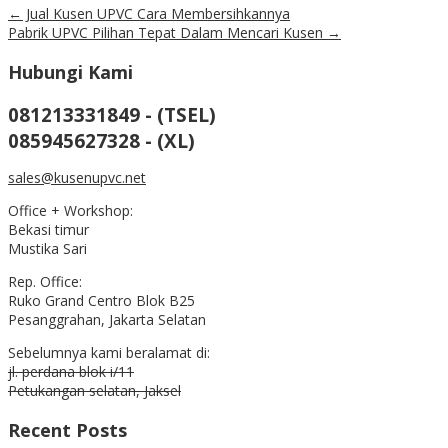
←
Jual Kusen UPVC Cara Membersihkannya
Pabrik UPVC Pilihan Tepat Dalam Mencari Kusen
→
Hubungi Kami
081213331849 - (TSEL)
085945627328 - (XL)
sales@kusenupvc.net
Office + Workshop:
Bekasi timur
Mustika Sari
Rep. Office:
Ruko Grand Centro Blok B25
Pesanggrahan, Jakarta Selatan
Sebelumnya kami beralamat di:
jl. perdana blok i/11
Petukangan selatan, Jaksel
Recent Posts