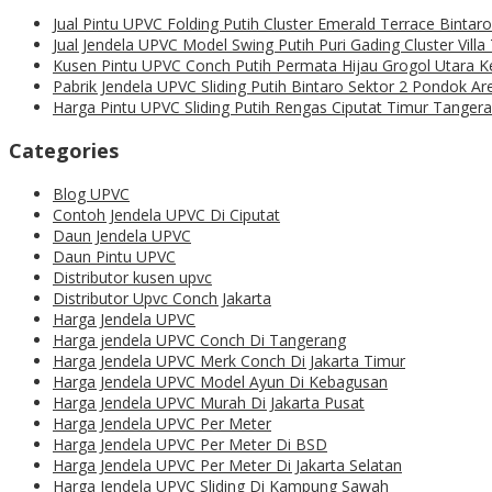
Jual Pintu UPVC Folding Putih Cluster Emerald Terrace Binta
Jual Jendela UPVC Model Swing Putih Puri Gading Cluster Vill
Kusen Pintu UPVC Conch Putih Permata Hijau Grogol Utara 
Pabrik Jendela UPVC Sliding Putih Bintaro Sektor 2 Pondok A
Harga Pintu UPVC Sliding Putih Rengas Ciputat Timur Tanger
Categories
Blog UPVC
Contoh Jendela UPVC Di Ciputat
Daun Jendela UPVC
Daun Pintu UPVC
Distributor kusen upvc
Distributor Upvc Conch Jakarta
Harga Jendela UPVC
Harga jendela UPVC Conch Di Tangerang
Harga Jendela UPVC Merk Conch Di Jakarta Timur
Harga Jendela UPVC Model Ayun Di Kebagusan
Harga Jendela UPVC Murah Di Jakarta Pusat
Harga Jendela UPVC Per Meter
Harga Jendela UPVC Per Meter Di BSD
Harga Jendela UPVC Per Meter Di Jakarta Selatan
Harga Jendela UPVC Sliding Di Kampung Sawah