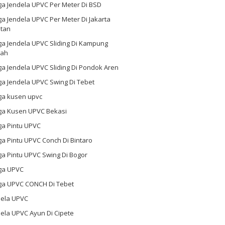
ga Jendela UPVC Per Meter Di BSD
a Jendela UPVC Per Meter Di Jakarta
atan
ga Jendela UPVC Sliding Di Kampung
ah
a Jendela UPVC Sliding Di Pondok Aren
a Jendela UPVC Swing Di Tebet
ga kusen upvc
ga Kusen UPVC Bekasi
ga Pintu UPVC
a Pintu UPVC Conch Di Bintaro
a Pintu UPVC Swing Di Bogor
ga UPVC
ga UPVC CONCH Di Tebet
dela UPVC
ela UPVC Ayun Di Cipete