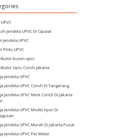
egories
g UPVC
oh Jendela UPVC Di Ciputat
n Jendela UPVC
n Pintu UPVC
ributor kusen upvc
ributor Upvc Conch Jakarta
ga Jendela UPVC
ga jendela UPVC Conch Di Tangerang
a Jendela UPVC Merk Conch Di Jakarta
ur
ga Jendela UPVC Model Ayun Di
agusan
a Jendela UPVC Murah Di Jakarta Pusat
ga Jendela UPVC Per Meter