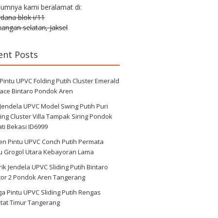
lumnya kami beralamat di:
erdana blok i/11
angan selatan, Jaksel
ent Posts
 Pintu UPVC Folding Putih Cluster Emerald
race Bintaro Pondok Aren
 Jendela UPVC Model Swing Putih Puri
ng Cluster Villa Tampak Siring Pondok
ti Bekasi ID6999
en Pintu UPVC Conch Putih Permata
au Grogol Utara Kebayoran Lama
ik Jendela UPVC Sliding Putih Bintaro
tor 2 Pondok Aren Tangerang
a Pintu UPVC Sliding Putih Rengas
tat Timur Tangerang