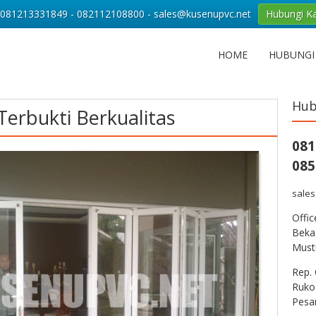
081213331849 - 082112108800 - sales@kusenupvc.net
Hubungi K
HOME
HUBUNGI
Hub
erbukti Berkualitas
081
085
sale
Offi
Bekas
Musti
Rep. 
Ruko
Pesa