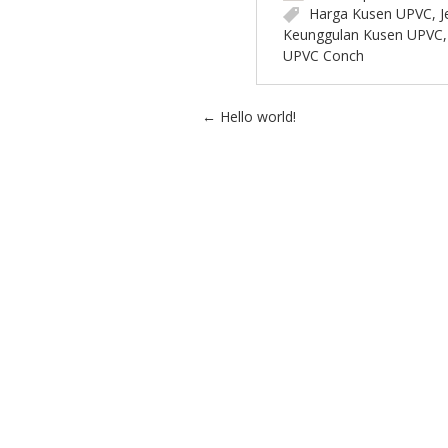
Harga Kusen UPVC
,
J
Keunggulan Kusen UPVC
UPVC Conch
Post navigation
←
Hello world!