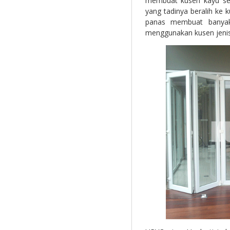
membuat kusen kayu sem
yang tadinya beralih k
panas membuat banya
menggunakan kusen jenis 