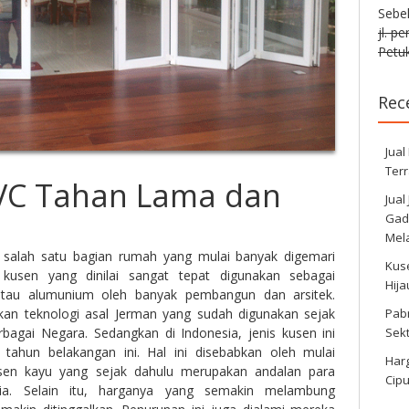
Sebe
jl. p
Petuk
Rec
Jual
Ter
VC Tahan Lama dan
Jual
Gadi
Mela
salah satu bagian rumah yang mulai banyak digemari
Kus
 kusen yang dinilai sangat tepat digunakan sebagai
Hij
atau alumunium oleh banyak pembangun dan arsitek.
Pabr
an teknologi asal Jerman yang sudah digunakan sejak
Sek
rbagai Negara. Sedangkan di Indonesia, jenis kusen ini
 tahun belakangan ini. Hal ini disebabkan oleh mulai
Harg
sen kayu yang sejak dahulu merupakan andalan para
Cipu
ia. Selain itu, harganya yang semakin melambung