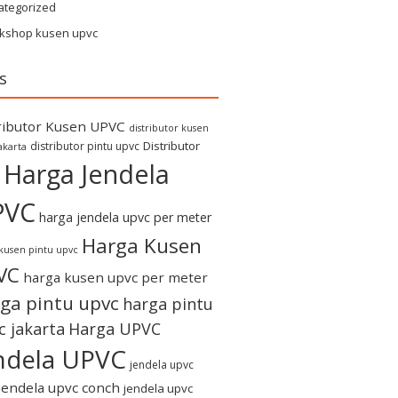
ategorized
kshop kusen upvc
s
ributor Kusen UPVC
distributor kusen
Distributor
distributor pintu upvc
akarta
Harga Jendela
PVC
harga jendela upvc per meter
Harga Kusen
kusen pintu upvc
VC
harga kusen upvc per meter
ga pintu upvc
harga pintu
c jakarta
Harga UPVC
ndela UPVC
jendela upvc
jendela upvc conch
jendela upvc