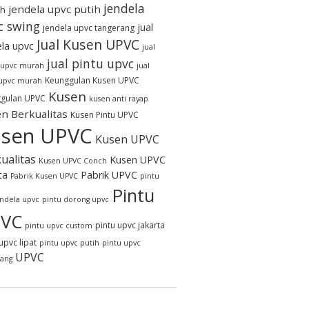
jendela
jendela upvc putih
h
c swing
jual
jendela upvc tangerang
Jual Kusen UPVC
ela upvc
jual
jual pintu upvc
 upvc murah
jual
Keunggulan Kusen UPVC
 upvc murah
Kusen
gulan UPVC
kusen anti rayap
n Berkualitas
Kusen Pintu UPVC
sen UPVC
Kusen UPVC
ualitas
Kusen UPVC
Kusen UPVC Conch
ta
Pabrik UPVC
Pabrik Kusen UPVC
pintu
Pintu
endela upvc
pintu dorong upvc
VC
pintu upvc jakarta
pintu upvc custom
upvc lipat
pintu upvc putih
pintu upvc
UPVC
rang