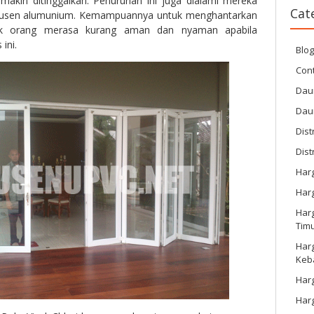
akin ditinggalkan. Penurunan ini juga dialami mereka
Cat
e kusen alumunium. Kemampuannya untuk menghantarkan
k orang merasa kurang aman dan nyaman apabila
ini.
Blo
Cont
Dau
Dau
Dist
Dist
Har
Har
Harg
Tim
Har
Keb
Harg
Har