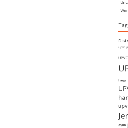
Unc
Wor
Tag
Dist
upvc j
UPVC
U
harga 
UP
har
upv
Je
ayun