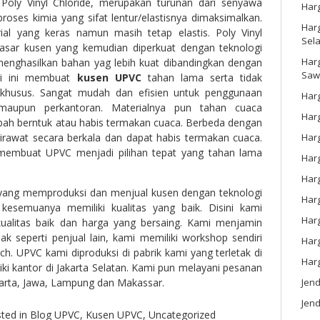
 Poly Vinyl Chloride, merupakan turunan dari senyawa
Har
roses kimia yang sifat lentur/elastisnya dimaksimalkan.
Harg
al yang keras namun masih tetap elastis. Poly Vinyl
Sel
dasar kusen yang kemudian diperkuat dengan teknologi
Har
 menghasilkan bahan yag lebih kuat dibandingkan dengan
Saw
gi ini membuat
kusen UPVC
tahan lama serta tidak
khusus. Sangat mudah dan efisien untuk penggunaan
Harg
aupun perkantoran. Materialnya pun tahan cuaca
Harg
ubah berntuk atau habis termakan cuaca. Berbeda dengan
Har
irawat secara berkala dan dapat habis termakan cuaca.
 membuat UPVC menjadi pilihan tepat yang tahan lama
Har
Har
yang memproduksi dan menjual kusen dengan teknologi
Harg
kesemuanya memiliki kualitas yang baik. Disini kami
Harg
ualitas baik dan harga yang bersaing. Kami menjamin
dak seperti penjual lain, kami memiliki workshop sendiri
Har
. UPVC kami diproduksi di pabrik kami yang terletak di
Har
ki kantor di Jakarta Selatan. Kami pun melayani pesanan
Jen
karta, Jawa, Lampung dan Makassar.
Jend
ted in
Blog UPVC
,
Kusen UPVC
,
Uncategorized