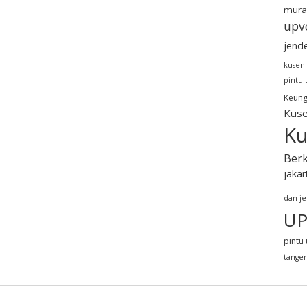
mura
upv
jend
kusen
pintu
Keung
Kuse
Ku
Berk
jakar
dan j
UP
pintu 
tange