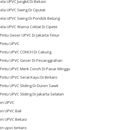
ela UPVC Jungkit Di Bekasi
ela UPVC Swing Di Ciputat
dela UPVC Swing Di Pondok Betung
ela UPVC Warna Coklat Di Cipete
 Pintu Geser UPVC Di Jakarta Timur
 Pintu UPVC
l Pintu UPVC CONCH Di Cakung
l Pintu UPVC Geser Di Pesanggrahan
 Pintu UPVC Merk Conch Di Pasar Minggu
 Pintu UPVC Serat Kayu Di Bintaro
 Pintu UPVC Sliding Di Duren Sawit
 Pintu UPVC Sliding Di Jakarta Selatan
en UPVC
en UPVC Bali
en UPVC Bekasi
en upvc bintaro