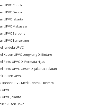
en UPVC Conch
en UPVC Depok
en UPVC Jakarta
en UPVC Makassar
en UPVC Serpong
en UPVC Tangerang
el Jendela UPVC
el Kusen UPVC Lengkung Di Bintaro
l Pintu UPVC Di Permata Hijau
l Pintu UPVC Geser Di Jakarta Selatan
rik kusen UPVC
u Bahan UPVC Merk Conch Di Bintaro
tu UPVC
u UPVC Jakarta
plier kusen upvc