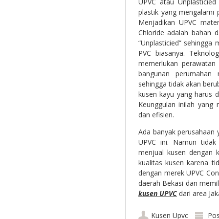
UPVC atau Unplasticied
plastik yang mengalami p
Menjadikan UPVC materi
Chloride adalah bahan 
“Unplasticied” sehingga
PVC biasanya. Teknolo
memerlukan perawatan 
bangunan perumahan m
sehingga tidak akan ber
kusen kayu yang harus d
Keunggulan inilah yang
dan efisien.
Ada banyak perusahaan 
UPVC ini. Namun tidak 
menjual kusen dengan k
kualitas kusen karena ti
dengan merek UPVC Conch
daerah Bekasi dan memili
kusen UPVC
dari area Ja
Kusen Upvc
Pos