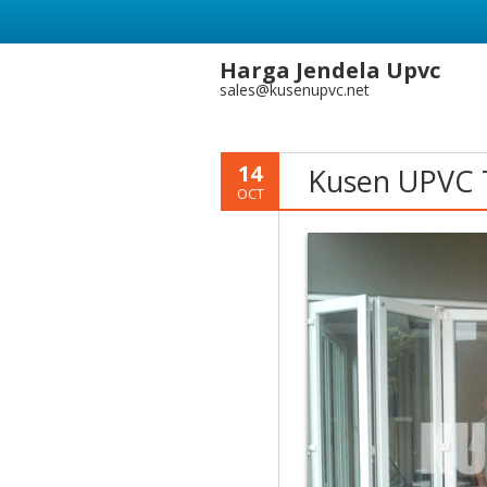
Harga Jendela Upvc
sales@kusenupvc.net
14
Kusen UPVC T
OCT