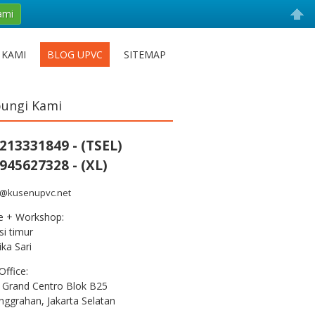
ami
 KAMI
BLOG UPVC
SITEMAP
ungi Kami
213331849 - (TSEL)
945627328 - (XL)
s@kusenupvc.net
ce + Workshop:
i timur
ka Sari
Office:
 Grand Centro Blok B25
nggrahan, Jakarta Selatan