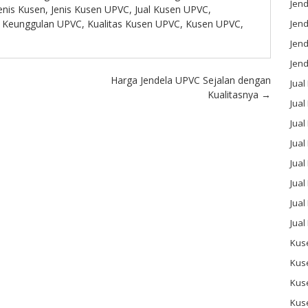
Jend
enis Kusen
,
Jenis Kusen UPVC
,
Jual Kusen UPVC
,
Jend
,
Keunggulan UPVC
,
Kualitas Kusen UPVC
,
Kusen UPVC
,
Jen
Jend
Harga Jendela UPVC Sejalan dengan
Jual
Kualitasnya
→
Jual
Jua
Jua
Jual
Jual
Jual
Jual
Kus
Kus
Kus
Kus