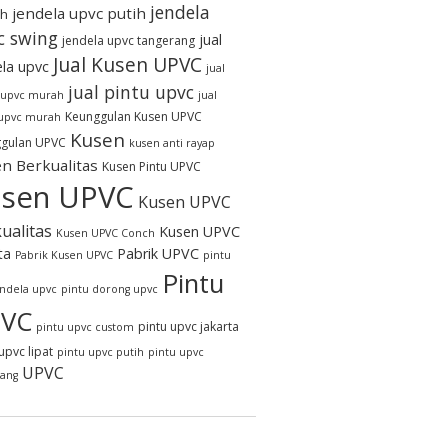
jendela
jendela upvc putih
h
c swing
jual
jendela upvc tangerang
Jual Kusen UPVC
ela upvc
jual
jual pintu upvc
 upvc murah
jual
Keunggulan Kusen UPVC
 upvc murah
Kusen
gulan UPVC
kusen anti rayap
n Berkualitas
Kusen Pintu UPVC
sen UPVC
Kusen UPVC
ualitas
Kusen UPVC
Kusen UPVC Conch
ta
Pabrik UPVC
Pabrik Kusen UPVC
pintu
Pintu
endela upvc
pintu dorong upvc
VC
pintu upvc jakarta
pintu upvc custom
upvc lipat
pintu upvc putih
pintu upvc
UPVC
rang