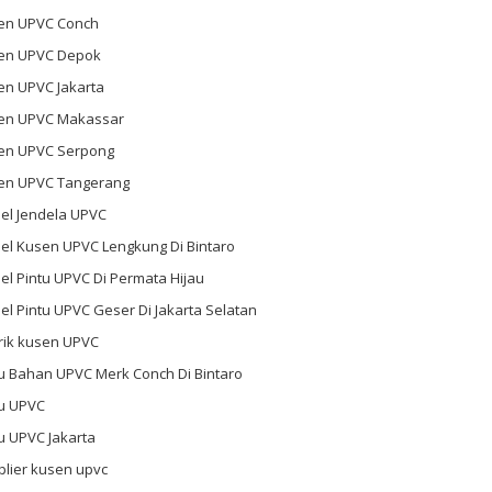
en UPVC Conch
en UPVC Depok
en UPVC Jakarta
en UPVC Makassar
en UPVC Serpong
en UPVC Tangerang
el Jendela UPVC
el Kusen UPVC Lengkung Di Bintaro
l Pintu UPVC Di Permata Hijau
l Pintu UPVC Geser Di Jakarta Selatan
rik kusen UPVC
u Bahan UPVC Merk Conch Di Bintaro
tu UPVC
u UPVC Jakarta
plier kusen upvc