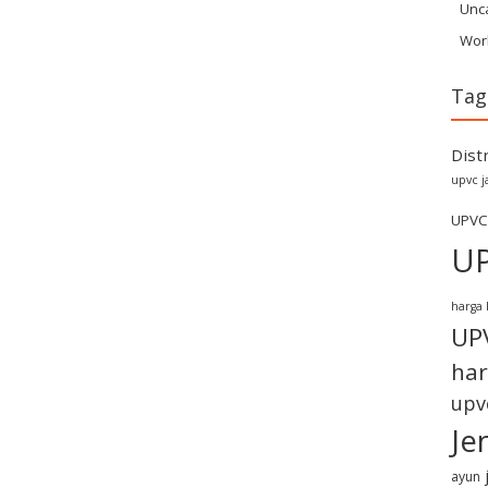
Unc
Wor
Tag
Dist
upvc j
UPVC
U
harga 
UP
har
upv
Je
ayun