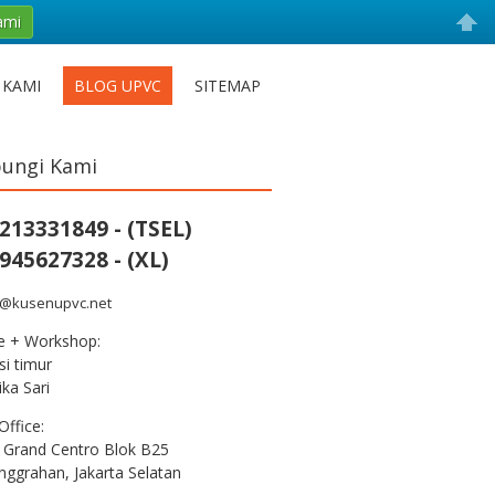
ami
 KAMI
BLOG UPVC
SITEMAP
ungi Kami
213331849 - (TSEL)
945627328 - (XL)
s@kusenupvc.net
ce + Workshop:
i timur
ka Sari
Office:
 Grand Centro Blok B25
nggrahan, Jakarta Selatan