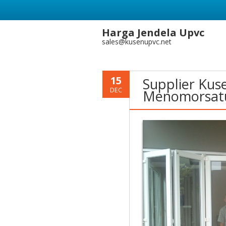
Harga Jendela Upvc
sales@kusenupvc.net
15
Supplier Kus
DEC
Menomorsatu