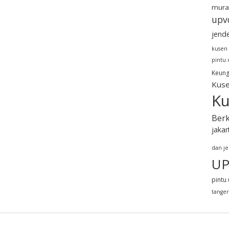
mura
upv
jend
kusen
pintu
Keung
Kuse
Ku
Berk
jakar
dan j
UP
pintu 
tange