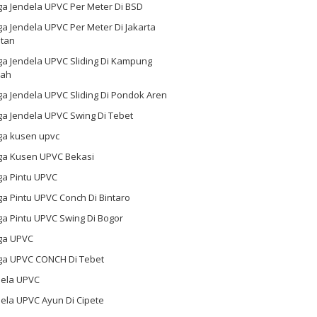
ga Jendela UPVC Per Meter Di BSD
a Jendela UPVC Per Meter Di Jakarta
atan
ga Jendela UPVC Sliding Di Kampung
ah
a Jendela UPVC Sliding Di Pondok Aren
a Jendela UPVC Swing Di Tebet
ga kusen upvc
ga Kusen UPVC Bekasi
ga Pintu UPVC
a Pintu UPVC Conch Di Bintaro
a Pintu UPVC Swing Di Bogor
ga UPVC
ga UPVC CONCH Di Tebet
dela UPVC
ela UPVC Ayun Di Cipete