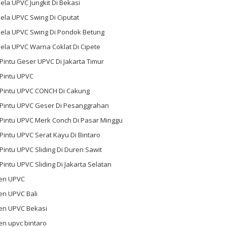
ela UPVC Jungkit Di Bekasi
ela UPVC Swing Di Ciputat
dela UPVC Swing Di Pondok Betung
ela UPVC Warna Coklat Di Cipete
 Pintu Geser UPVC Di Jakarta Timur
 Pintu UPVC
l Pintu UPVC CONCH Di Cakung
l Pintu UPVC Geser Di Pesanggrahan
 Pintu UPVC Merk Conch Di Pasar Minggu
 Pintu UPVC Serat Kayu Di Bintaro
 Pintu UPVC Sliding Di Duren Sawit
 Pintu UPVC Sliding Di Jakarta Selatan
en UPVC
en UPVC Bali
en UPVC Bekasi
en upvc bintaro