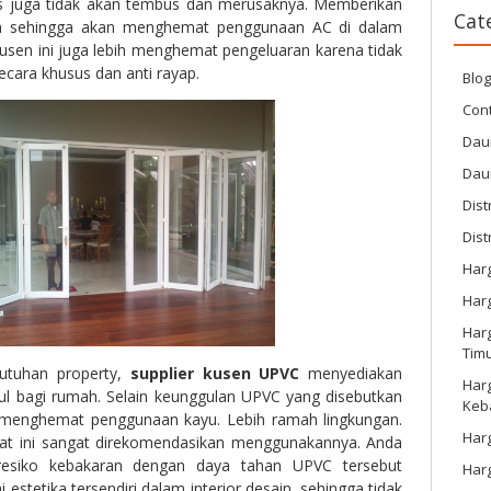
juga tidak akan tembus dan merusaknya. Memberikan
Cat
an sehingga akan menghemat penggunaan AC di dalam
usen ini juga lebih menghemat pengeluaran karena tidak
secara khusus dan anti rayap.
Blo
Cont
Dau
Dau
Dist
Dist
Har
Har
Harg
Tim
butuhan property,
supplier kusen UPVC
menyediakan
Har
ul bagi rumah. Selain keunggulan UPVC yang disebutkan
Keb
n menghemat penggunaan kayu. Lebih ramah lingkungan.
Harg
 ini sangat direkomendasikan menggunakannya. Anda
resiko kebakaran dengan daya tahan UPVC tersebut
Har
ai estetika tersendiri dalam interior desain, sehingga tidak