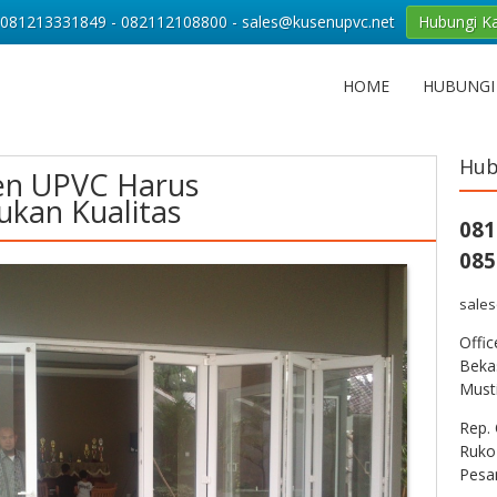
081213331849 - 082112108800 - sales@kusenupvc.net
Hubungi K
HOME
HUBUNGI
Hub
en UPVC Harus
kan Kualitas
081
085
sale
Offi
Bekas
Musti
Rep. 
Ruko
Pesa