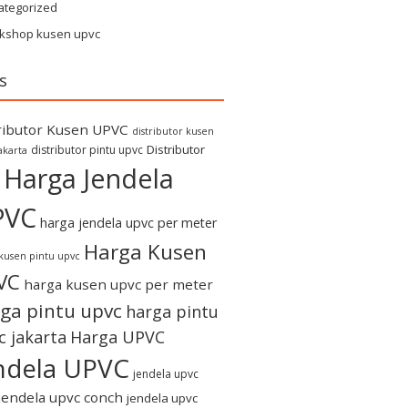
ategorized
kshop kusen upvc
s
ributor Kusen UPVC
distributor kusen
Distributor
distributor pintu upvc
akarta
Harga Jendela
PVC
harga jendela upvc per meter
Harga Kusen
kusen pintu upvc
VC
harga kusen upvc per meter
ga pintu upvc
harga pintu
c jakarta
Harga UPVC
ndela UPVC
jendela upvc
jendela upvc conch
jendela upvc