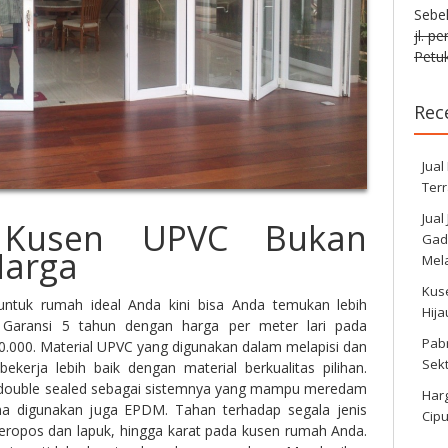
Sebe
jl. p
Petuk
Rec
Jual
Ter
Jual
r Kusen UPVC Bukan
Gadi
Harga
Mela
Kus
ntuk rumah ideal Anda kini bisa Anda temukan lebih
Hij
 Garansi 5 tahun dengan harga per meter lari pada
Pabr
0.000. Material UPVC yang digunakan dalam melapisi dan
Sek
ekerja lebih baik dengan material berkualitas pilihan.
 double sealed sebagai sistemnya yang mampu meredam
Harg
na digunakan juga EPDM. Tahan terhadap segala jenis
Cipu
ropos dan lapuk, hingga karat pada kusen rumah Anda.