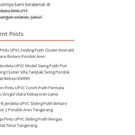
lumnya kami beralamat di:
erdana blok i/11
angan selatan, Jaksel
ent Posts
 Pintu UPVC Folding Putih Cluster Emerald
race Bintaro Pondok Aren
 Jendela UPVC Model Swing Putih Puri
ng Cluster Villa Tampak Siring Pondok
ti Bekasi ID6999
en Pintu UPVC Conch Putih Permata
au Grogol Utara Kebayoran Lama
ik Jendela UPVC Sliding Putih Bintaro
tor 2 Pondok Aren Tangerang
a Pintu UPVC Sliding Putih Rengas
tat Timur Tangerang