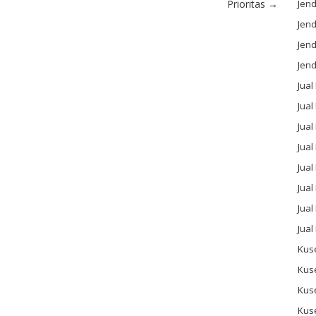
Jend
Prioritas
→
Jend
Jen
Jend
Jual
Jual
Jua
Jua
Jual
Jual
Jual
Jual
Kus
Kus
Kus
Kus