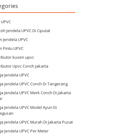
egories
g UPVC
oh Jendela UPVC Di Ciputat
n Jendela UPVC
n Pintu UPVC
ributor kusen upvc
ributor Upvc Conch Jakarta
ga Jendela UPVC
ga jendela UPVC Conch Di Tangerang
a Jendela UPVC Merk Conch Di Jakarta
ur
ga Jendela UPVC Model Ayun Di
agusan
a Jendela UPVC Murah Di Jakarta Pusat
ga Jendela UPVC Per Meter