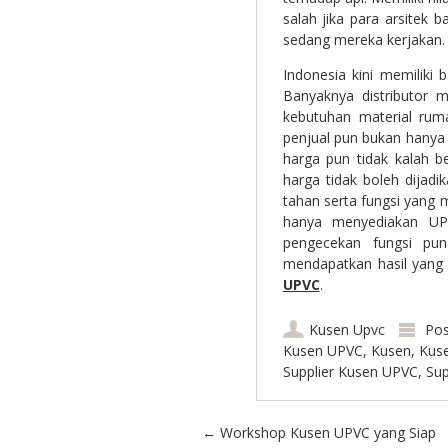
salah jika para arsite
sedang mereka kerjakan.
Indonesia kini memiliki
Banyaknya distributor 
kebutuhan material rum
penjual pun bukan hanya
harga pun tidak kalah 
harga tidak boleh dijad
tahan serta fungsi yang m
hanya menyediakan UP
pengecekan fungsi pun
mendapatkan hasil yang
UPVC
.
Kusen Upvc
Pos
Kusen UPVC
,
Kusen
,
Kus
Supplier Kusen UPVC
,
Sup
Post navigation
←
Workshop Kusen UPVC yang Siap