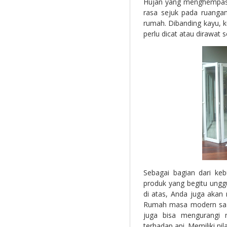
Hujan yang menghempas 
rasa sejuk pada ruang
rumah. Dibanding kayu, k
perlu dicat atau dirawat 
Sebagai bagian dari ke
produk yang begitu ungg
di atas, Anda juga aka
Rumah masa modern saat
juga bisa mengurangi 
terhadap api. Memiliki nil