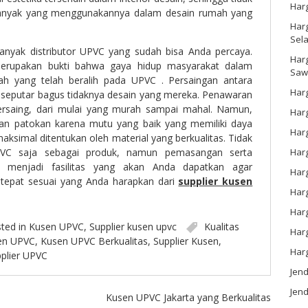
Har
k banyak yang menggunakannya dalam desain rumah yang
Harg
Sel
 banyak distributor UPVC yang sudah bisa Anda percaya.
Har
merupakan bukti bahwa gaya hidup masyarakat dalam
Saw
ah yang telah beralih pada UPVC . Persaingan antara
Harg
 seputar bagus tidaknya desain yang mereka. Penawaran
bersaing, dari mulai yang murah sampai mahal. Namun,
Harg
ikan patokan karena mutu yang baik yang memiliki daya
Har
aksimal ditentukan oleh material yang berkualitas. Tidak
Har
VC saja sebagai produk, namun pemasangan serta
 menjadi fasilitas yang akan Anda dapatkan agar
Har
 tepat sesuai yang Anda harapkan dari
supplier kusen
Harg
Harg
ted in
Kusen UPVC
,
Supplier kusen upvc
Kualitas
Har
en UPVC
,
Kusen UPVC Berkualitas
,
Supplier Kusen
,
Har
plier UPVC
Jen
Jend
Kusen UPVC Jakarta yang Berkualitas