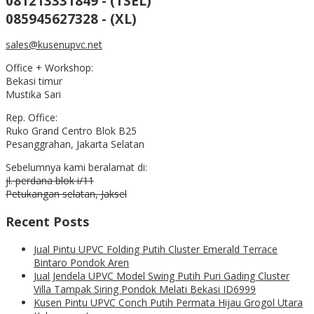
081213331849 - (TSEL)
085945627328 - (XL)
sales@kusenupvc.net
Office + Workshop:
Bekasi timur
Mustika Sari
Rep. Office:
Ruko Grand Centro Blok B25
Pesanggrahan, Jakarta Selatan
Sebelumnya kami beralamat di:
jl. perdana blok i/11
Petukangan selatan, Jaksel
Recent Posts
Jual Pintu UPVC Folding Putih Cluster Emerald Terrace
Bintaro Pondok Aren
Jual Jendela UPVC Model Swing Putih Puri Gading Cluster
Villa Tampak Siring Pondok Melati Bekasi ID6999
Kusen Pintu UPVC Conch Putih Permata Hijau Grogol Utara