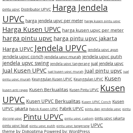
Harga Jendela
Distributor UPVC
pintu upvc
UPVC
harga jendela upvc per meter
harga kusen pintu upvc
Harga Kusen UPVC
harga kusen upvc per meter
harga pintu upvc
harga pintu upvc jakarta
Jendela UPVC
Harga UPVC
jendela upvc ayun
jendela upvc conch
jendela upvc putih
jendela upvc murah
jendela upvc swing
jual jendela upvc
jendela upvc tangerang
Jual Kusen UPVC
jual pintu upvc
jual kusen upvc murah
jual
Kusen
Keunggulan Kusen UPVC
Keunggulan UPVC
pintu upvc murah
Kusen
Kusen Berkualitas
Kusen Pintu UPVC
kusen anti rayap
UPVC
Kusen UPVC Berkualitas
Kusen
Kusen UPVC Conch
UPVC jakarta
Pabrik UPVC
Pabrik Kusen UPVC
pintu dan jendela upvc
pintu
Pintu UPVC
pintu upvc jakarta
dorong upvc
pintu upvc custom
UPVC
pintu upvc lipat
pintu upvc putih
pintu upvc tangerang
theme by
Digioptima
Powered by:
WordPress