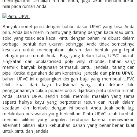
meningkatkan tampilan rumah Anda, juga akan menambahkan
nilai pada rumah Anda.
Banyak model pintu dengan bahan dasar UPVC yang bisa Anda
pilih. Anda bisa memilih pintu yang datang dengan kaca atau pintu
solid yang tidak ada kaca. Pintu dengan bahan ini dibuat dalam
berbagai bentuk dan ukuran sehingga Anda tidak semestinya
kesulitan untuk mendapatkan ukuran dan bentuk yang tepat
sebagai pintu rumah Anda. Bagi yang belum tahu, UPVC adalah
singkatan dari unplasticised poly vinyl chloride, bahan yang
memiliki banyak kegunaan termasuk pintu, jendela, talang dan
pipa. Ketika digunakan dalam konstruksi jendela dan
pintu UPVC
,
bahan UPVC ini digabungkan dengan baja yang membuat UPVC
lebih kuat dari kayu tradisional yang satu dekade lalu
penggunaannya cukup populer untuk dijadikan pintu utama rumah
Anda. Bahan UPVC sendiri tidak memiliki masalah yang sama
seperti halnya kayu yang berpotensi rapuh dan rusak dalam
keadaan iklim lembab, dengan ini berarti Anda tidak perlu lagi
melakukan perawatan yang berlebihan. Pintu UPVC telah tumbuh
menjadi pilihan yang populer, terutama karena menawarkan
alternatif pilihan akan kebutuhan bahan yang benar-benar kuat
untuk pintu dan jendela.