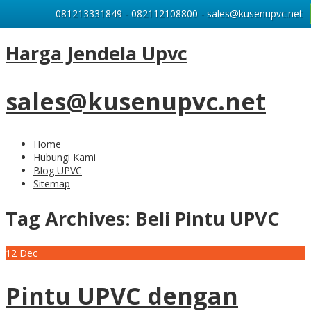
081213331849 - 082112108800 - sales@kusenupvc.net
Harga Jendela Upvc
sales@kusenupvc.net
Home
Hubungi Kami
Blog UPVC
Sitemap
Tag Archives:
Beli Pintu UPVC
12
Dec
Pintu UPVC dengan