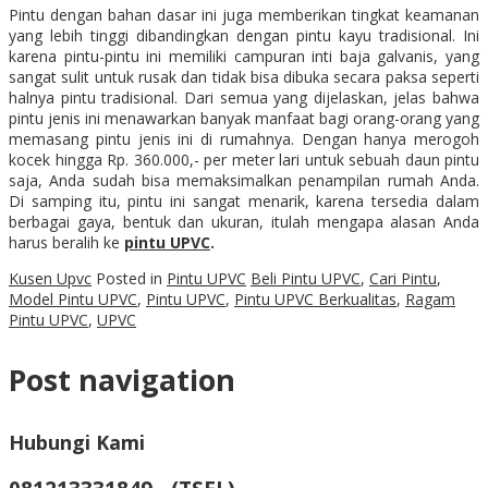
Pintu dengan bahan dasar ini juga memberikan tingkat keamanan
yang lebih tinggi dibandingkan dengan pintu kayu tradisional. Ini
karena pintu-pintu ini memiliki campuran inti baja galvanis, yang
sangat sulit untuk rusak dan tidak bisa dibuka secara paksa seperti
halnya pintu tradisional. Dari semua yang dijelaskan, jelas bahwa
pintu jenis ini menawarkan banyak manfaat bagi orang-orang yang
memasang pintu jenis ini di rumahnya. Dengan hanya merogoh
kocek hingga Rp. 360.000,- per meter lari untuk sebuah daun pintu
saja, Anda sudah bisa memaksimalkan penampilan rumah Anda.
Di samping itu, pintu ini sangat menarik, karena tersedia dalam
berbagai gaya, bentuk dan ukuran, itulah mengapa alasan Anda
harus beralih ke
pintu UPVC
.
Kusen Upvc
Posted in
Pintu UPVC
Beli Pintu UPVC
,
Cari Pintu
,
Model Pintu UPVC
,
Pintu UPVC
,
Pintu UPVC Berkualitas
,
Ragam
Pintu UPVC
,
UPVC
Post navigation
Hubungi Kami