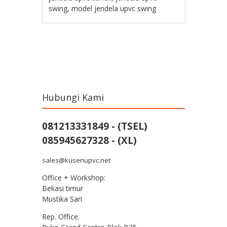
swing
,
model jendela upvc swing
Post navigation
Hubungi Kami
081213331849 - (TSEL)
085945627328 - (XL)
sales@kusenupvc.net
Office + Workshop:
Bekasi timur
Mustika Sari
Rep. Office: