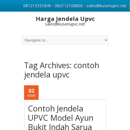
081213331849 - 082112108800 - sales@kusenupvc.net
Harga Jendela Upvc
sales@kusenupvc.net
Tag Archives:
contoh
jendela upvc
02
MAR
Contoh Jendela
UPVC Model Ayun
Bukit Indah Sarua