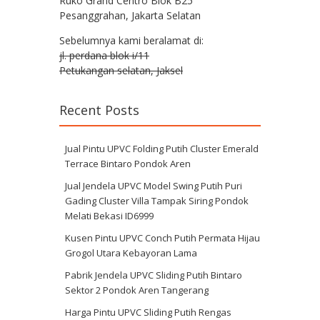
Ruko Grand Centro Blok B25
Pesanggrahan, Jakarta Selatan
Sebelumnya kami beralamat di:
jl. perdana blok i/11
Petukangan selatan, Jaksel
Recent Posts
Jual Pintu UPVC Folding Putih Cluster Emerald
Terrace Bintaro Pondok Aren
Jual Jendela UPVC Model Swing Putih Puri
Gading Cluster Villa Tampak Siring Pondok
Melati Bekasi ID6999
Kusen Pintu UPVC Conch Putih Permata Hijau
Grogol Utara Kebayoran Lama
Pabrik Jendela UPVC Sliding Putih Bintaro
Sektor 2 Pondok Aren Tangerang
Harga Pintu UPVC Sliding Putih Rengas