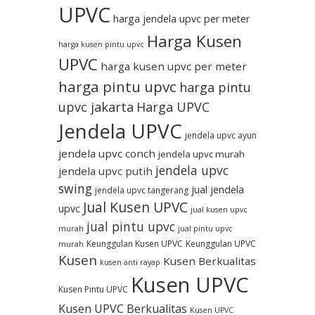
UPVC
harga jendela upvc per meter
Harga Kusen
harga kusen pintu upvc
UPVC
harga kusen upvc per meter
harga pintu upvc
harga pintu
upvc jakarta
Harga UPVC
Jendela UPVC
jendela upvc ayun
jendela upvc conch
jendela upvc murah
jendela upvc
jendela upvc putih
swing
jual jendela
jendela upvc tangerang
Jual Kusen UPVC
upvc
jual kusen upvc
jual pintu upvc
murah
jual pintu upvc
Keunggulan Kusen UPVC
Keunggulan UPVC
murah
Kusen
Kusen Berkualitas
kusen anti rayap
Kusen UPVC
Kusen Pintu UPVC
Kusen UPVC Berkualitas
Kusen UPVC