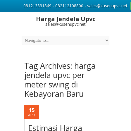
081213331849 - 082112108800 - sales@kusenupvc.net
Harga Jendela Upvc
sales@kusenupvc.net
Tag Archives:
harga
jendela upvc per
meter swing di
Kebayoran Baru
15
APR
Estimasi Harga