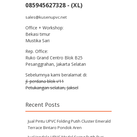
085945627328 - (XL)
sales@kusenupvc.net
Office + Workshop:
Bekasi timur
Mustika Sari
Rep. Office:
Ruko Grand Centro Blok B25
Pesanggrahan, Jakarta Selatan
Sebelumnya kami beralamat di:
jl. perdana blok i/11
Petukangan selatan, Jaksel
Recent Posts
Jual Pintu UPVC Folding Putih Cluster Emerald
Terrace Bintaro Pondok Aren
Jual Jendela UPVC Model Swing Putih Puri