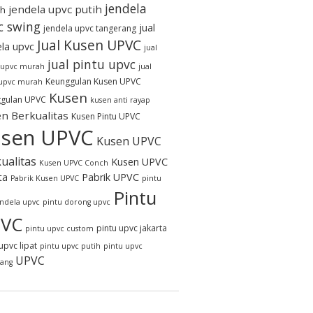
jendela
jendela upvc putih
h
c swing
jual
jendela upvc tangerang
Jual Kusen UPVC
ela upvc
jual
jual pintu upvc
 upvc murah
jual
Keunggulan Kusen UPVC
 upvc murah
Kusen
gulan UPVC
kusen anti rayap
n Berkualitas
Kusen Pintu UPVC
sen UPVC
Kusen UPVC
ualitas
Kusen UPVC
Kusen UPVC Conch
ta
Pabrik UPVC
Pabrik Kusen UPVC
pintu
Pintu
endela upvc
pintu dorong upvc
VC
pintu upvc jakarta
pintu upvc custom
upvc lipat
pintu upvc putih
pintu upvc
UPVC
rang