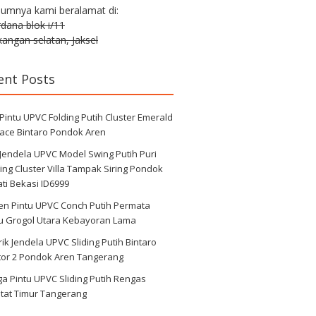
lumnya kami beralamat di:
erdana blok i/11
angan selatan, Jaksel
ent Posts
 Pintu UPVC Folding Putih Cluster Emerald
race Bintaro Pondok Aren
 Jendela UPVC Model Swing Putih Puri
ng Cluster Villa Tampak Siring Pondok
ti Bekasi ID6999
en Pintu UPVC Conch Putih Permata
au Grogol Utara Kebayoran Lama
ik Jendela UPVC Sliding Putih Bintaro
tor 2 Pondok Aren Tangerang
a Pintu UPVC Sliding Putih Rengas
tat Timur Tangerang