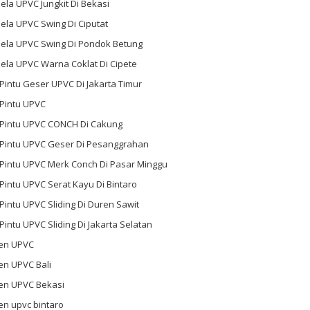
ela UPVC Jungkit Di Bekasi
ela UPVC Swing Di Ciputat
dela UPVC Swing Di Pondok Betung
ela UPVC Warna Coklat Di Cipete
 Pintu Geser UPVC Di Jakarta Timur
 Pintu UPVC
l Pintu UPVC CONCH Di Cakung
l Pintu UPVC Geser Di Pesanggrahan
 Pintu UPVC Merk Conch Di Pasar Minggu
 Pintu UPVC Serat Kayu Di Bintaro
 Pintu UPVC Sliding Di Duren Sawit
 Pintu UPVC Sliding Di Jakarta Selatan
en UPVC
en UPVC Bali
en UPVC Bekasi
en upvc bintaro