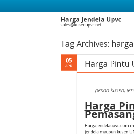
Harga Jendela Upvc
sales@kusenupvc.net
Tag Archives:
harga 
05
Harga Pintu
APR
pesan kusen, jen
Harga Pi
Pemasan
Hargajendelaupvc.com me
jendela maupun kusen UP