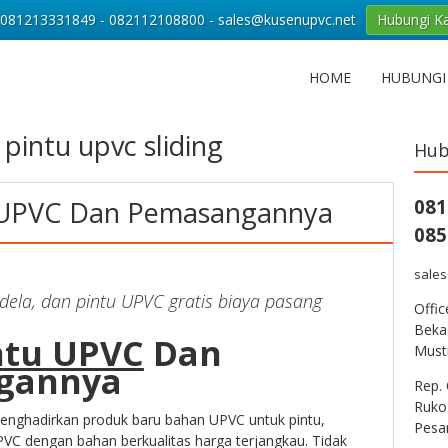
081213331849 - 082112108800 - sales@kusenupvc.net
Hubungi K
HOME
HUBUNGI
pintu upvc sliding
Hub
 UPVC Dan Pemasangannya
081
085
sale
dela, dan pintu UPVC gratis biaya pasang
Offi
Bekas
ntu UPVC
Dan
Musti
gannya
Rep. 
Ruko
nghadirkan produk baru bahan UPVC untuk pintu,
Pesa
VC dengan bahan berkualitas harga terjangkau. Tidak