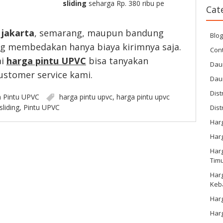
sliding
seharga Rp. 380 ribu pe
Cat
 jakarta
, semarang, maupun bandung
Blo
ng membedakan hanya biaya kirimnya saja.
Cont
ai
harga pintu UPVC
bisa tanyakan
Dau
ustomer service kami.
Dau
Dist
n
Pintu UPVC
harga pintu upvc
,
harga pintu upvc
sliding
,
Pintu UPVC
Dist
Har
Har
Harg
Tim
Har
Keb
Harg
Har