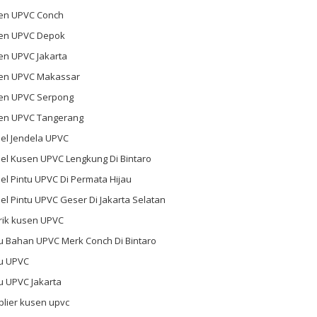
en UPVC Conch
en UPVC Depok
en UPVC Jakarta
en UPVC Makassar
en UPVC Serpong
en UPVC Tangerang
el Jendela UPVC
el Kusen UPVC Lengkung Di Bintaro
l Pintu UPVC Di Permata Hijau
l Pintu UPVC Geser Di Jakarta Selatan
rik kusen UPVC
u Bahan UPVC Merk Conch Di Bintaro
tu UPVC
u UPVC Jakarta
plier kusen upvc