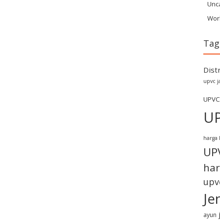
Unc
Wor
Tag
Dist
upvc j
UPVC
U
harga 
UP
har
upv
Je
ayun