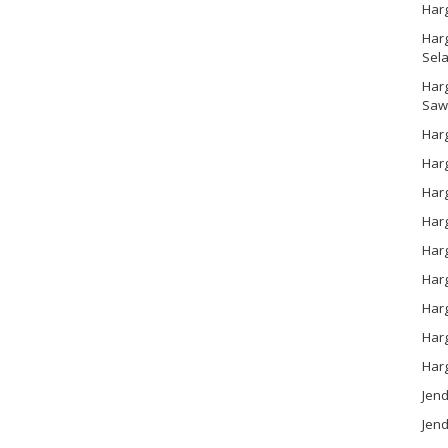
Har
Harg
Sel
Har
Saw
Harg
Harg
Har
Har
Har
Harg
Harg
Har
Har
Jen
Jend