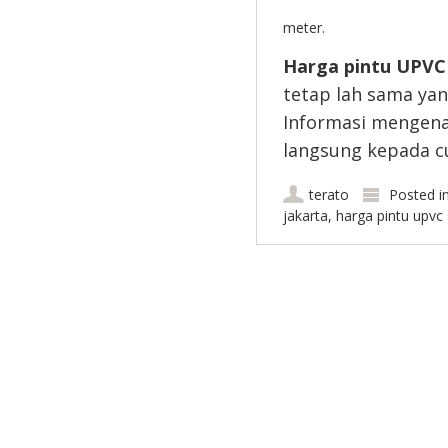
meter.
Harga pintu UPVC
tetap lah sama ya
Informasi mengen
langsung kepada c
terato
Posted i
jakarta
,
harga pintu upvc 
Post navigation