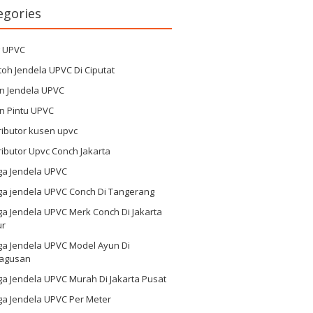
egories
g UPVC
oh Jendela UPVC Di Ciputat
n Jendela UPVC
n Pintu UPVC
ributor kusen upvc
ributor Upvc Conch Jakarta
ga Jendela UPVC
ga jendela UPVC Conch Di Tangerang
a Jendela UPVC Merk Conch Di Jakarta
ur
ga Jendela UPVC Model Ayun Di
agusan
a Jendela UPVC Murah Di Jakarta Pusat
ga Jendela UPVC Per Meter