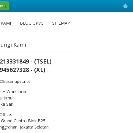
ami
 KAMI
BLOG UPVC
SITEMAP
ungi Kami
213331849 - (TSEL)
945627328 - (XL)
s@kusenupvc.net
ce + Workshop:
i timur
ka Sari
Office:
 Grand Centro Blok B25
nggrahan, Jakarta Selatan