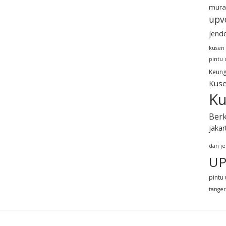
mura
upv
jend
kusen
pintu
Keung
Kuse
Ku
Berk
jakar
dan j
UP
pintu 
tange