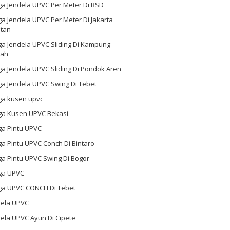
ga Jendela UPVC Per Meter Di BSD
a Jendela UPVC Per Meter Di Jakarta
atan
ga Jendela UPVC Sliding Di Kampung
ah
a Jendela UPVC Sliding Di Pondok Aren
a Jendela UPVC Swing Di Tebet
ga kusen upvc
ga Kusen UPVC Bekasi
ga Pintu UPVC
a Pintu UPVC Conch Di Bintaro
a Pintu UPVC Swing Di Bogor
ga UPVC
ga UPVC CONCH Di Tebet
dela UPVC
ela UPVC Ayun Di Cipete