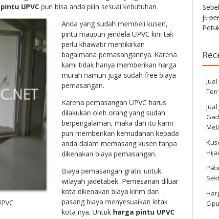
e
pintu UPVC
pun bisa anda pilih sesuai kebutuhan.
Sebe
jl. p
Anda yang sudah membeli kusen,
Petuk
pintu maupun jendela UPVC kini tak
perlu khawatir memikirkan
Rec
bagaimana pemasangannya. Karena
kami tidak hanya memberikan harga
murah namun juga sudah free biaya
Jual
pemasangan.
Ter
Karena pemasangan UPVC harus
Jual
dilakukan oleh orang yang sudah
Gadi
berpengalaman, maka dari itu kami
Mela
pun memberikan kemudahan kepada
Kus
anda dalam memasang kusen tanpa
Hij
dikenakan biaya pemasangan.
Pabr
Biaya pemasangan gratis untuk
Sek
wilayah jadetabek. Pemesanan diluar
kota dikenakan biaya kirim dan
Harg
pasang biaya menyesuaikan letak
UPVC
Cipu
kota nya. Untuk
harga pintu UPVC