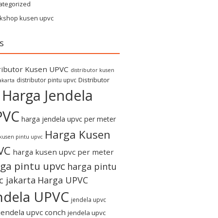
ategorized
kshop kusen upvc
s
ributor Kusen UPVC
distributor kusen
Distributor
distributor pintu upvc
akarta
Harga Jendela
PVC
harga jendela upvc per meter
Harga Kusen
kusen pintu upvc
VC
harga kusen upvc per meter
ga pintu upvc
harga pintu
c jakarta
Harga UPVC
ndela UPVC
jendela upvc
jendela upvc conch
jendela upvc