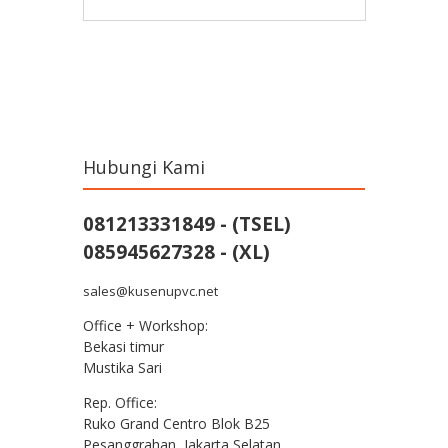
Post navigation
Hubungi Kami
081213331849 - (TSEL)
085945627328 - (XL)
sales@kusenupvc.net
Office + Workshop:
Bekasi timur
Mustika Sari
Rep. Office:
Ruko Grand Centro Blok B25
Pesanggrahan, Jakarta Selatan