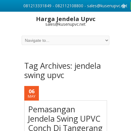
081213331849 - 082112108800 - sales@kusenupvc.net
Harga Jendela Upvc
sales@kusenupvc.net
Tag Archives:
jendela
swing upvc
06
MAY
Pemasangan
Jendela Swing UPVC
Conch Di Tangerang