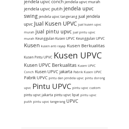
jendela upvc conch
jendela upvc murah
jendela upvc
jendela upvc putih
swing
jual jendela
jendela upvc tangerang
Jual Kusen UPVC
upvc
jual kusen upvc
jual pintu upvc
murah
jual pintu upvc
Keunggulan Kusen UPVC
Keunggulan UPVC
murah
Kusen
Kusen Berkualitas
kusen anti rayap
Kusen UPVC
Kusen Pintu UPVC
Kusen UPVC Berkualitas
Kusen UPVC
Kusen UPVC jakarta
Conch
Pabrik Kusen UPVC
Pabrik UPVC
pintu dan jendela upvc
pintu dorong
Pintu UPVC
upvc
pintu upvc custom
pintu upvc jakarta
pintu upvc lipat
pintu upvc
UPVC
putih
pintu upvc tangerang