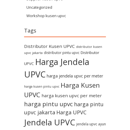
Uncategorized
Workshop kusen upvc
Tags
Distributor Kusen UPVC
distributor kusen
Distributor
distributor pintu upvc
upvc jakarta
Harga Jendela
UPVC
UPVC
harga jendela upvc per meter
Harga Kusen
harga kusen pintu upvc
UPVC
harga kusen upvc per meter
harga pintu upvc
harga pintu
upvc jakarta
Harga UPVC
Jendela UPVC
jendela upvc ayun