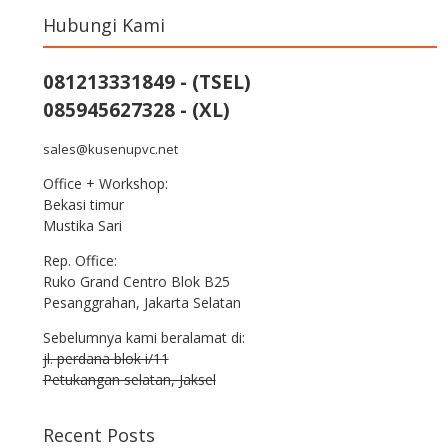
Hubungi Kami
081213331849 - (TSEL)
085945627328 - (XL)
sales@kusenupvc.net
Office + Workshop:
Bekasi timur
Mustika Sari
Rep. Office:
Ruko Grand Centro Blok B25
Pesanggrahan, Jakarta Selatan
Sebelumnya kami beralamat di:
jl. perdana blok i/11
Petukangan selatan, Jaksel
Recent Posts