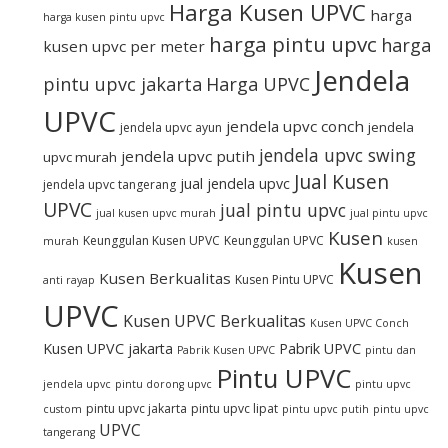
Harga Kusen UPVC
harga
harga kusen pintu upvc
harga pintu upvc
harga
kusen upvc per meter
Jendela
pintu upvc jakarta
Harga UPVC
UPVC
jendela upvc conch
jendela
jendela upvc ayun
jendela upvc swing
jendela upvc putih
upvc murah
Jual Kusen
jual jendela upvc
jendela upvc tangerang
UPVC
jual pintu upvc
jual kusen upvc murah
jual pintu upvc
Kusen
Keunggulan Kusen UPVC
Keunggulan UPVC
murah
kusen
Kusen
Kusen Berkualitas
Kusen Pintu UPVC
anti rayap
UPVC
Kusen UPVC Berkualitas
Kusen UPVC Conch
Kusen UPVC jakarta
Pabrik UPVC
Pabrik Kusen UPVC
pintu dan
Pintu UPVC
jendela upvc
pintu dorong upvc
pintu upvc
pintu upvc jakarta
pintu upvc lipat
custom
pintu upvc putih
pintu upvc
UPVC
tangerang