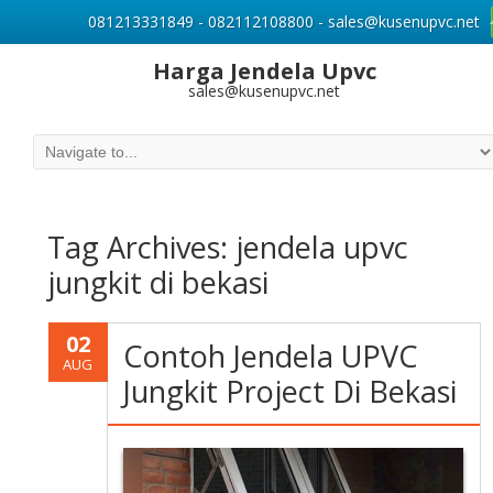
081213331849 - 082112108800 - sales@kusenupvc.net
Harga Jendela Upvc
sales@kusenupvc.net
Tag Archives:
jendela upvc
jungkit di bekasi
02
Contoh Jendela UPVC
AUG
Jungkit Project Di Bekasi