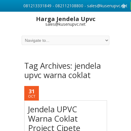
081213331849 - 082112108800 - sales@kusenupvc.net
Harga Jendela Upvc
sales@kusenupvc.net
Tag Archives:
jendela
upvc warna coklat
31
OCT
Jendela UPVC
Warna Coklat
Project Cipete