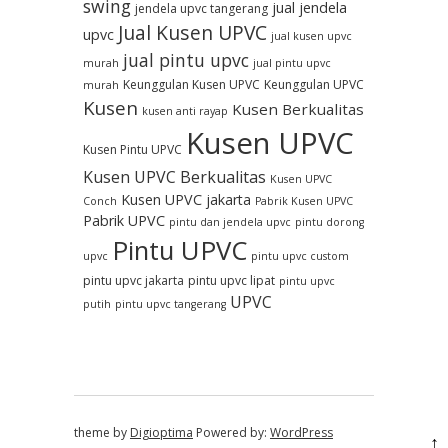
swing
jual jendela
jendela upvc tangerang
Jual Kusen UPVC
upvc
jual kusen upvc
jual pintu upvc
murah
jual pintu upvc
Keunggulan Kusen UPVC
Keunggulan UPVC
murah
Kusen
Kusen Berkualitas
kusen anti rayap
Kusen UPVC
Kusen Pintu UPVC
Kusen UPVC Berkualitas
Kusen UPVC
Kusen UPVC jakarta
Conch
Pabrik Kusen UPVC
Pabrik UPVC
pintu dan jendela upvc
pintu dorong
Pintu UPVC
upvc
pintu upvc custom
pintu upvc jakarta
pintu upvc lipat
pintu upvc
UPVC
putih
pintu upvc tangerang
theme by
Digioptima
Powered by:
WordPress
↑