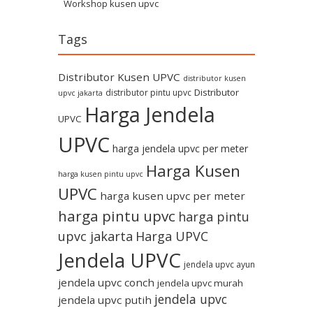
Workshop kusen upvc
Tags
Distributor Kusen UPVC
distributor kusen
Distributor
distributor pintu upvc
upvc jakarta
Harga Jendela
UPVC
UPVC
harga jendela upvc per meter
Harga Kusen
harga kusen pintu upvc
UPVC
harga kusen upvc per meter
harga pintu upvc
harga pintu
upvc jakarta
Harga UPVC
Jendela UPVC
jendela upvc ayun
jendela upvc conch
jendela upvc murah
jendela upvc
jendela upvc putih