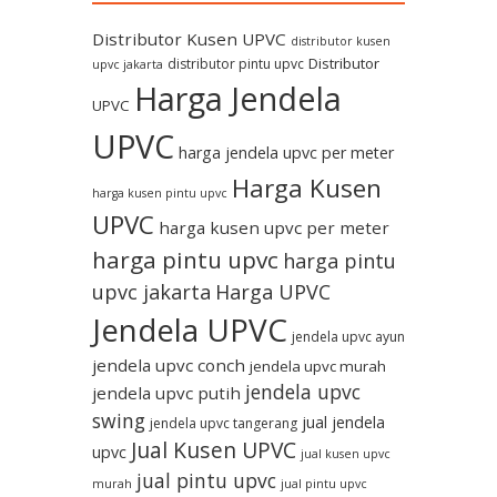
Distributor Kusen UPVC
distributor kusen
Distributor
distributor pintu upvc
upvc jakarta
Harga Jendela
UPVC
UPVC
harga jendela upvc per meter
Harga Kusen
harga kusen pintu upvc
UPVC
harga kusen upvc per meter
harga pintu upvc
harga pintu
upvc jakarta
Harga UPVC
Jendela UPVC
jendela upvc ayun
jendela upvc conch
jendela upvc murah
jendela upvc
jendela upvc putih
swing
jual jendela
jendela upvc tangerang
Jual Kusen UPVC
upvc
jual kusen upvc
jual pintu upvc
murah
jual pintu upvc