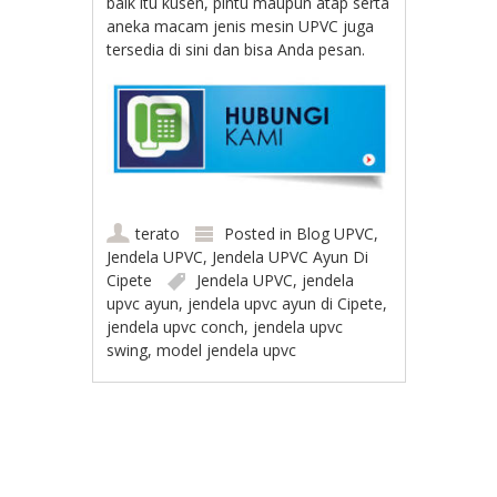
baik itu kusen, pintu maupun atap serta
aneka macam jenis mesin UPVC juga
tersedia di sini dan bisa Anda pesan.
terato
Posted in
Blog UPVC
,
Jendela UPVC
,
Jendela UPVC Ayun Di
Cipete
Jendela UPVC
,
jendela
upvc ayun
,
jendela upvc ayun di Cipete
,
jendela upvc conch
,
jendela upvc
swing
,
model jendela upvc
Post navigation