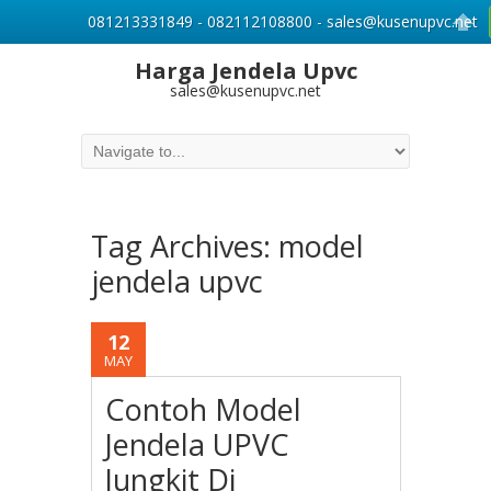
081213331849 - 082112108800 - sales@kusenupvc.net
Harga Jendela Upvc
sales@kusenupvc.net
Tag Archives:
model
jendela upvc
12
MAY
Contoh Model
Jendela UPVC
Jungkit Di