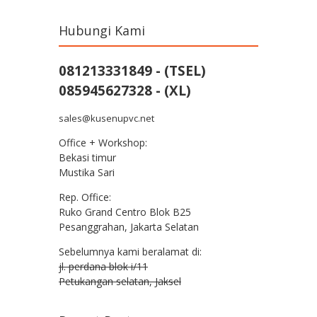
Hubungi Kami
081213331849 - (TSEL)
085945627328 - (XL)
sales@kusenupvc.net
Office + Workshop:
Bekasi timur
Mustika Sari
Rep. Office:
Ruko Grand Centro Blok B25
Pesanggrahan, Jakarta Selatan
Sebelumnya kami beralamat di:
jl. perdana blok i/11
Petukangan selatan, Jaksel