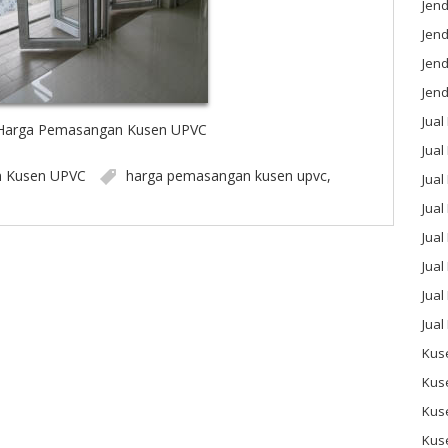
Jend
Jend
Jen
Jend
Jual
Harga Pemasangan Kusen UPVC
Jual
n
Kusen UPVC
harga pemasangan kusen upvc
,
Jua
Jua
Jual
Jual
Jual
Jual
Kus
Kus
Kus
Kus