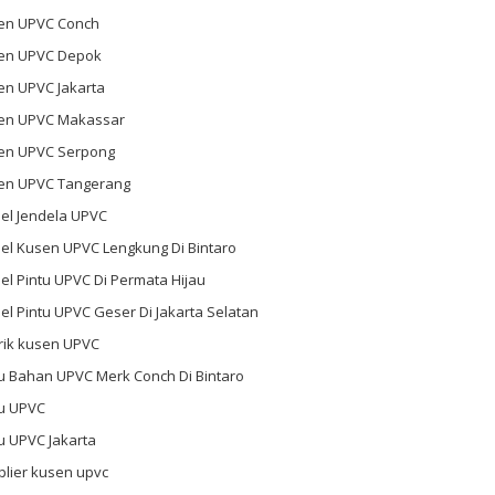
en UPVC Conch
en UPVC Depok
en UPVC Jakarta
en UPVC Makassar
en UPVC Serpong
en UPVC Tangerang
el Jendela UPVC
el Kusen UPVC Lengkung Di Bintaro
l Pintu UPVC Di Permata Hijau
l Pintu UPVC Geser Di Jakarta Selatan
rik kusen UPVC
u Bahan UPVC Merk Conch Di Bintaro
tu UPVC
u UPVC Jakarta
plier kusen upvc