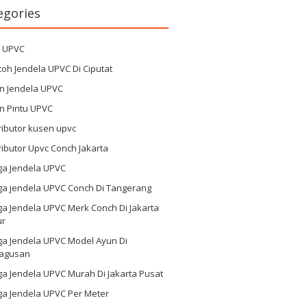
egories
g UPVC
oh Jendela UPVC Di Ciputat
n Jendela UPVC
n Pintu UPVC
ributor kusen upvc
ributor Upvc Conch Jakarta
ga Jendela UPVC
ga jendela UPVC Conch Di Tangerang
a Jendela UPVC Merk Conch Di Jakarta
ur
ga Jendela UPVC Model Ayun Di
agusan
a Jendela UPVC Murah Di Jakarta Pusat
ga Jendela UPVC Per Meter