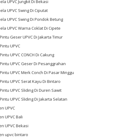
ela UPVC Jungkit Di Bekasi
ela UPVC Swing Di Ciputat
dela UPVC Swing Di Pondok Betung
ela UPVC Warna Coklat Di Cipete
 Pintu Geser UPVC Di Jakarta Timur
 Pintu UPVC
l Pintu UPVC CONCH Di Cakung
l Pintu UPVC Geser Di Pesanggrahan
 Pintu UPVC Merk Conch Di Pasar Minggu
 Pintu UPVC Serat Kayu Di Bintaro
 Pintu UPVC Sliding Di Duren Sawit
 Pintu UPVC Sliding Di Jakarta Selatan
en UPVC
en UPVC Bali
en UPVC Bekasi
en upvc bintaro