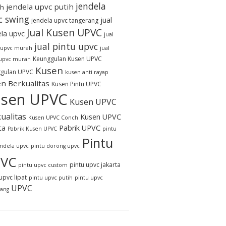
jendela
jendela upvc putih
h
c swing
jual
jendela upvc tangerang
Jual Kusen UPVC
ela upvc
jual
jual pintu upvc
 upvc murah
jual
Keunggulan Kusen UPVC
 upvc murah
Kusen
gulan UPVC
kusen anti rayap
n Berkualitas
Kusen Pintu UPVC
sen UPVC
Kusen UPVC
ualitas
Kusen UPVC
Kusen UPVC Conch
ta
Pabrik UPVC
Pabrik Kusen UPVC
pintu
Pintu
endela upvc
pintu dorong upvc
VC
pintu upvc jakarta
pintu upvc custom
upvc lipat
pintu upvc putih
pintu upvc
UPVC
rang