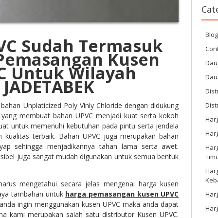
Cat
Blo
PVC Sudah Termasuk
Cont
Pemasangan Kusen
Dau
C Untuk Wilayah
Dau
JADETABEK
Dist
bahan Unplaticized Poly Vinly Chloride dengan didukung
Dist
a yang membuat bahan UPVC menjadi kuat serta kokoh
Har
buat untuk memenuhi kebutuhan pada pintu serta jendela
Har
 kualitas terbaik. Bahan UPVC juga merupakan bahan
ayap sehingga menjadikannya tahan lama serta awet.
Harg
sibel juga sangat mudah digunakan untuk semua bentuk
Tim
Har
Keb
arus mengetahui secara jelas mengenai harga kusen
aya tambahan untuk
harga pemasangan kusen UPVC
Harg
la anda ingin menggunakan kusen UPVC maka anda dapat
Har
na kami merupakan salah satu distributor Kusen UPVC.