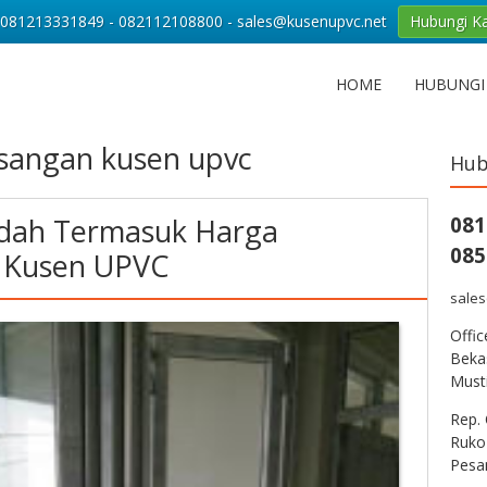
081213331849 - 082112108800 - sales@kusenupvc.net
Hubungi K
HOME
HUBUNGI
angan kusen upvc
Hub
udah Termasuk Harga
081
085
 Kusen UPVC
sale
Offi
Bekas
Musti
Rep. 
Ruko
Pesa