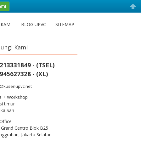
ami
 KAMI
BLOG UPVC
SITEMAP
ungi Kami
213331849 - (TSEL)
945627328 - (XL)
s@kusenupvc.net
ce + Workshop:
i timur
ka Sari
Office:
 Grand Centro Blok B25
nggrahan, Jakarta Selatan