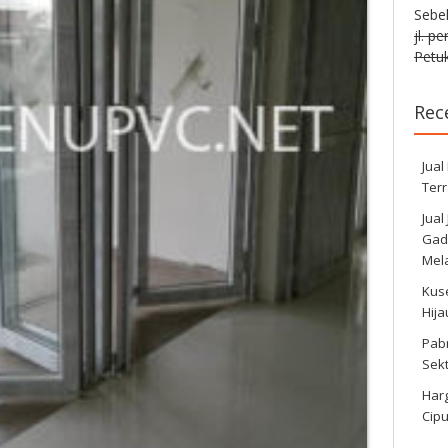
Sebe
jl. p
Petuk
Rec
Jual
Ter
Jual
Gadi
Mela
Kus
Hij
Pabr
Sek
Harg
Cipu