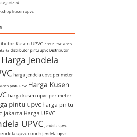
ategorized
kshop kusen upvc
s
ributor Kusen UPVC
distributor kusen
Distributor
distributor pintu upvc
akarta
Harga Jendela
PVC
harga jendela upvc per meter
Harga Kusen
kusen pintu upvc
VC
harga kusen upvc per meter
ga pintu upvc
harga pintu
c jakarta
Harga UPVC
ndela UPVC
jendela upvc
jendela upvc conch
jendela upvc