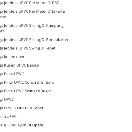
ga Jendela UPVC Per Meter Di BSD
a Jendela UPVC Per Meter Di Jakarta
atan
ga Jendela UPVC Sliding Di Kampung
ah
a Jendela UPVC Sliding Di Pondok Aren
a Jendela UPVC Swing Di Tebet
ga kusen upvc
ga Kusen UPVC Bekasi
ga Pintu UPVC
a Pintu UPVC Conch Di Bintaro
a Pintu UPVC Swing Di Bogor
ga UPVC
ga UPVC CONCH Di Tebet
dela UPVC
ela UPVC Ayun Di Cipete