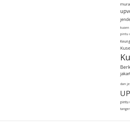
mura
upv
jend
kusen
pintu
Keung
Kuse
Ku
Berk
jakar
dan j
UP
pintu 
tange