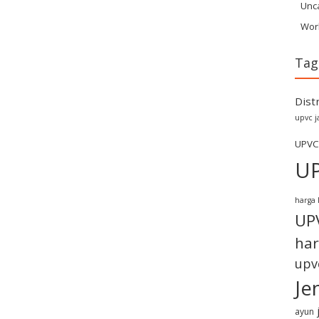
Unc
Wor
Tag
Dist
upvc j
UPVC
U
harga 
UP
har
upv
Je
ayun