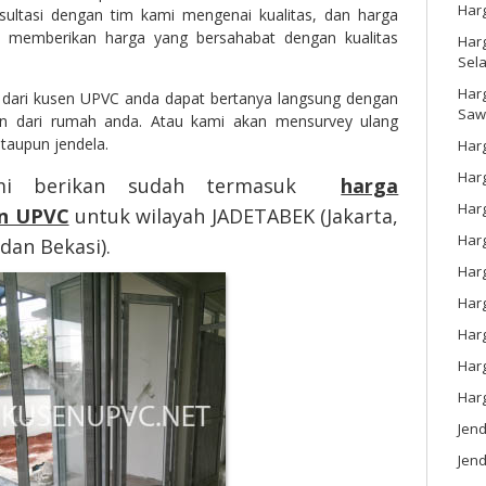
Har
sultasi dengan tim kami mengenai kualitas, dan harga
 memberikan harga yang bersahabat dengan kualitas
Harg
Sel
Har
 dari kusen UPVC anda dapat bertanya langsung dengan
Saw
n dari rumah anda. Atau kami akan mensurvey ulang
ataupun jendela.
Harg
Harg
mi berikan sudah termasuk
harga
Har
n UPVC
untuk wilayah JADETABEK (Jakarta,
Har
dan Bekasi).
Har
Harg
Harg
Har
Har
Jen
Jend