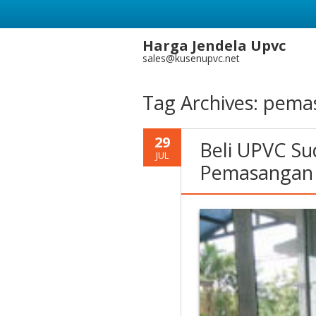
Harga Jendela Upvc
sales@kusenupvc.net
Tag Archives:
pemas
29
Beli UPVC S
JUL
Pemasangan