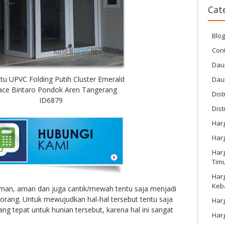
Cat
Blo
Cont
Dau
ntu UPVC Folding Putih Cluster Emerald
Dau
ace Bintaro Pondok Aren Tangerang
Dist
ID6879
Dist
Har
Har
Harg
Tim
Har
Keb
aman, aman dan juga cantik/mewah tentu saja menjadi
orang. Untuk mewujudkan hal-hal tersebut tentu saja
Harg
g tepat untuk hunian tersebut, karena hal ini sangat
Har