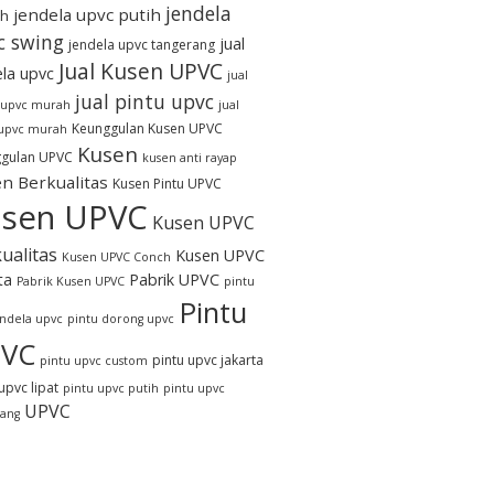
jendela
jendela upvc putih
h
c swing
jual
jendela upvc tangerang
Jual Kusen UPVC
ela upvc
jual
jual pintu upvc
 upvc murah
jual
Keunggulan Kusen UPVC
 upvc murah
Kusen
gulan UPVC
kusen anti rayap
n Berkualitas
Kusen Pintu UPVC
sen UPVC
Kusen UPVC
ualitas
Kusen UPVC
Kusen UPVC Conch
ta
Pabrik UPVC
Pabrik Kusen UPVC
pintu
Pintu
endela upvc
pintu dorong upvc
VC
pintu upvc jakarta
pintu upvc custom
upvc lipat
pintu upvc putih
pintu upvc
UPVC
rang