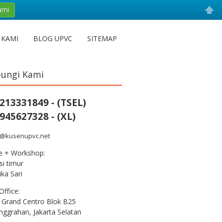
ami
 KAMI
BLOG UPVC
SITEMAP
ungi Kami
213331849 - (TSEL)
945627328 - (XL)
s@kusenupvc.net
ce + Workshop:
i timur
ka Sari
Office:
 Grand Centro Blok B25
nggrahan, Jakarta Selatan