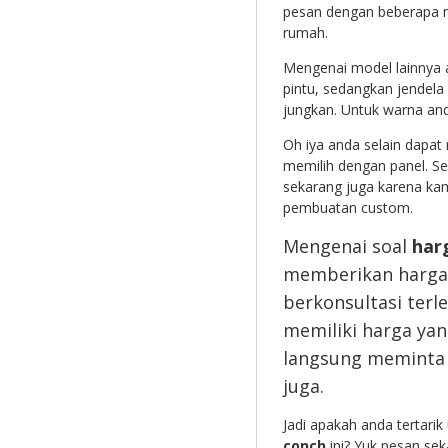
pesan dengan beberapa mo
rumah.
Mengenai model lainnya a
pintu, sedangkan jendela 
jungkan. Untuk warna anda
Oh iya anda selain dapa
memilih dengan panel. S
sekarang juga karena kam
pembuatan custom.
Mengenai soal
har
memberikan harga 
berkonsultasi terl
memiliki harga ya
langsung meminta
juga.
Jadi apakah anda tertari
conch
ini? Yuk pesan sek