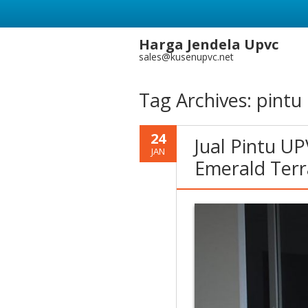
Harga Jendela Upvc
sales@kusenupvc.net
Tag Archives:
pintu
24
Jual Pintu UP
JAN
Emerald Terr