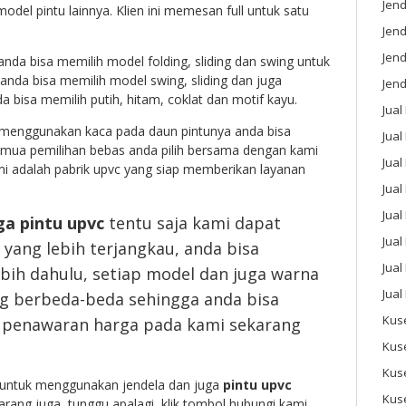
Jend
del pintu lainnya. Klien ini memesan full untuk satu
Jend
Jen
nda bisa memilih model folding, sliding dan swing untuk
anda bisa memilih model swing, sliding dan juga
Jend
 bisa memilih putih, hitam, coklat dan motif kayu.
Jual
t menggunakan kaca pada daun pintunya anda bisa
Jual
emua pemilihan bebas anda pilih bersama dengan kami
Jua
i adalah pabrik upvc yang siap memberikan layanan
Jua
Jual
ga pintu upvc
tentu saja kami dapat
Jual
yang lebih terjangkau, anda bisa
Jual
ebih dahulu, setiap model dan juga warna
Jual
ng berbeda-beda sehingga anda bisa
Kus
 penawaran harga pada kami sekarang
Kus
Kus
k untuk menggunakan jendela dan juga
pintu upvc
Kus
arang juga, tunggu apalagi, klik tombol hubungi kami