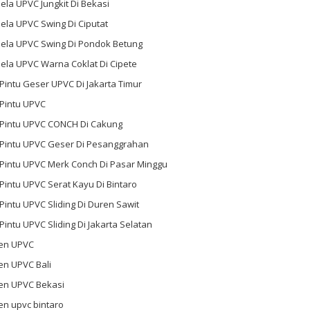
ela UPVC Jungkit Di Bekasi
ela UPVC Swing Di Ciputat
dela UPVC Swing Di Pondok Betung
ela UPVC Warna Coklat Di Cipete
 Pintu Geser UPVC Di Jakarta Timur
 Pintu UPVC
l Pintu UPVC CONCH Di Cakung
l Pintu UPVC Geser Di Pesanggrahan
 Pintu UPVC Merk Conch Di Pasar Minggu
 Pintu UPVC Serat Kayu Di Bintaro
 Pintu UPVC Sliding Di Duren Sawit
 Pintu UPVC Sliding Di Jakarta Selatan
en UPVC
en UPVC Bali
en UPVC Bekasi
en upvc bintaro