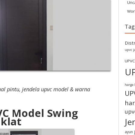
Unc
Wor
Tag
Dist
upvc j
UPVC
U
harga 
ual pintu, jendela upvc model & warna
UP
har
VC Model Swing
upv
klat
Je
ayun