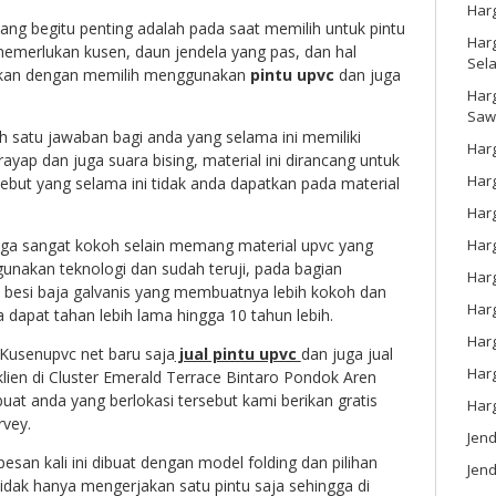
Har
yang begitu penting adalah pada saat memilih untuk pintu
Harg
 memerlukan kusen, daun jendela yang pas, dan hal
Sel
tkan dengan memilih menggunakan
pintu upvc
dan juga
Har
Saw
ah satu jawaban bagi anda yang selama ini memiliki
Harg
ayap dan juga suara bising, material ini dirancang untuk
Harg
ebut yang selama ini tidak anda dapatkan pada material
Har
Har
 juga sangat kokoh selain memang material upvc yang
nakan teknologi dan sudah teruji, pada bagian
Har
 besi baja galvanis yang membuatnya lebih kokoh dan
Harg
a dapat tahan lebih lama hingga 10 tahun lebih.
Harg
 Kusenupvc net baru saja
jual pintu upvc
dan juga jual
Har
klien di Cluster Emerald Terrace Bintaro Pondok Aren
uat anda yang berlokasi tersebut kami berikan gratis
Har
vey.
Jen
pesan kali ini dibuat dengan model folding dan pilihan
Jend
tidak hanya mengerjakan satu pintu saja sehingga di