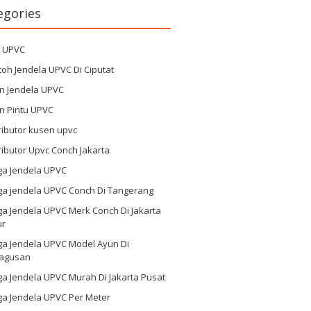
egories
g UPVC
oh Jendela UPVC Di Ciputat
n Jendela UPVC
n Pintu UPVC
ributor kusen upvc
ributor Upvc Conch Jakarta
ga Jendela UPVC
ga jendela UPVC Conch Di Tangerang
a Jendela UPVC Merk Conch Di Jakarta
ur
ga Jendela UPVC Model Ayun Di
agusan
a Jendela UPVC Murah Di Jakarta Pusat
ga Jendela UPVC Per Meter