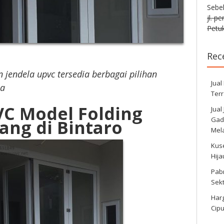
Sebe
jl. p
Petuk
Rec
n jendela upvc tersedia berbagai pilihan
Jual
na
Ter
VC Model Folding
Jual
Gadi
ang di Bintaro
Mela
Kus
Hij
Pabr
Sek
Harg
Cipu