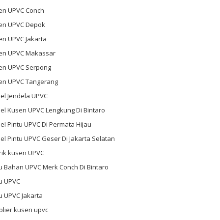
en UPVC Conch
en UPVC Depok
en UPVC Jakarta
en UPVC Makassar
en UPVC Serpong
en UPVC Tangerang
el Jendela UPVC
el Kusen UPVC Lengkung Di Bintaro
l Pintu UPVC Di Permata Hijau
l Pintu UPVC Geser Di Jakarta Selatan
rik kusen UPVC
u Bahan UPVC Merk Conch Di Bintaro
tu UPVC
u UPVC Jakarta
plier kusen upvc