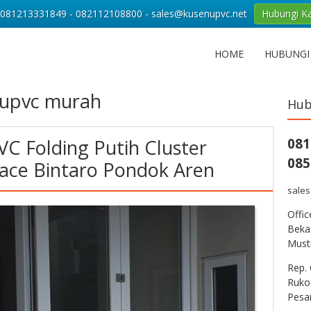
081213331849 - 082112108800 - sales@kusenupvc.net
Hubungi K
HOME
HUBUNGI
 upvc murah
Hub
VC Folding Putih Cluster
081
085
ace Bintaro Pondok Aren
sale
Offi
Bekas
Musti
Rep. 
Ruko
Pesa