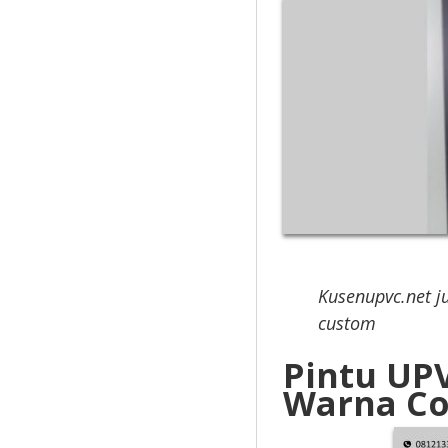
Kusenupvc.net j
custom
Pintu UP
Warna Co