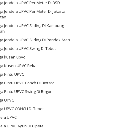
ga Jendela UPVC Per Meter Di BSD
a Jendela UPVC Per Meter Di Jakarta
atan
ga Jendela UPVC Sliding Di Kampung
ah
a Jendela UPVC Sliding Di Pondok Aren
a Jendela UPVC Swing Di Tebet
ga kusen upvc
ga Kusen UPVC Bekasi
ga Pintu UPVC
a Pintu UPVC Conch Di Bintaro
a Pintu UPVC Swing Di Bogor
ga UPVC
ga UPVC CONCH Di Tebet
dela UPVC
ela UPVC Ayun Di Cipete