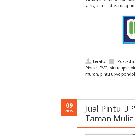
yang ada di atas maupun 
terato
Posted i
Pintu UPVC
,
pintu upvc bi
murah
,
pintu upvc pondo
09
Jual Pintu U
NOV
Taman Mulia