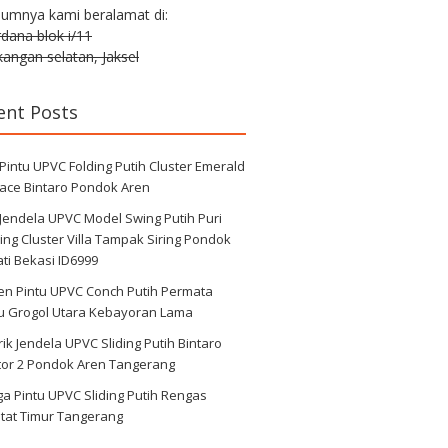
lumnya kami beralamat di:
erdana blok i/11
angan selatan, Jaksel
ent Posts
 Pintu UPVC Folding Putih Cluster Emerald
race Bintaro Pondok Aren
 Jendela UPVC Model Swing Putih Puri
ng Cluster Villa Tampak Siring Pondok
ti Bekasi ID6999
en Pintu UPVC Conch Putih Permata
au Grogol Utara Kebayoran Lama
ik Jendela UPVC Sliding Putih Bintaro
tor 2 Pondok Aren Tangerang
a Pintu UPVC Sliding Putih Rengas
tat Timur Tangerang