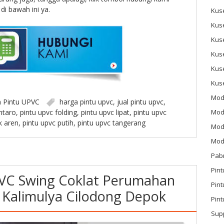
di bawah ini ya.
Kus
Kus
Kus
Kus
Kus
Kus
Mod
n
Pintu UPVC
harga pintu upvc
,
jual pintu upvc
,
Mod
ntaro
,
pintu upvc folding
,
pintu upvc lipat
,
pintu upvc
k aren
,
pintu upvc putih
,
pintu upvc tangerang
Mode
Mode
Pab
Pint
PVC Swing Coklat Perumahan
Pin
 Kalimulya Cilodong Depok
Pint
Sup