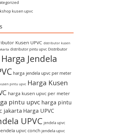
ategorized
kshop kusen upvc
s
ributor Kusen UPVC
distributor kusen
Distributor
distributor pintu upvc
akarta
Harga Jendela
PVC
harga jendela upvc per meter
Harga Kusen
kusen pintu upvc
VC
harga kusen upvc per meter
ga pintu upvc
harga pintu
c jakarta
Harga UPVC
ndela UPVC
jendela upvc
jendela upvc conch
jendela upvc