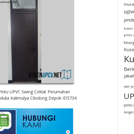
mura
upv
jend
kusen
pintu
Keung
Kuse
Ku
Berk
jakar
dan j
 Pintu UPVC Swing Coklat Perumahan
UP
ulia Kalimulya Cilodong Depok ID5734
pintu 
tange