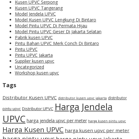
Kusen UPVC Serpong
Kusen UPVC Tangerang
Model Jendela UPVC
Model Kusen UPVC Lengkung Di Bintaro
Model Pintu UPVC Di Permata Hijau
Model Pintu UPVC Geser Di Jakarta Selatan
Pabrik kusen UPVC
Pintu Bahan UPVC Merk Conch Di Bintaro
Pintu UPVC
Pintu UPVC Jakarta
Supplier kusen upvc
Uncategorized
Workshop kusen upvc
Tags
Distributor Kusen UPVC
distributor
distributor kusen upvc jakarta
Harga Jendela
Distributor UPVC
pintu upvc
UPVC
harga jendela upvc per meter
harga kusen pintu upvc
Harga Kusen UPVC
harga kusen upvc per meter
harga pintu upvc
harga pintu upvc jakarta