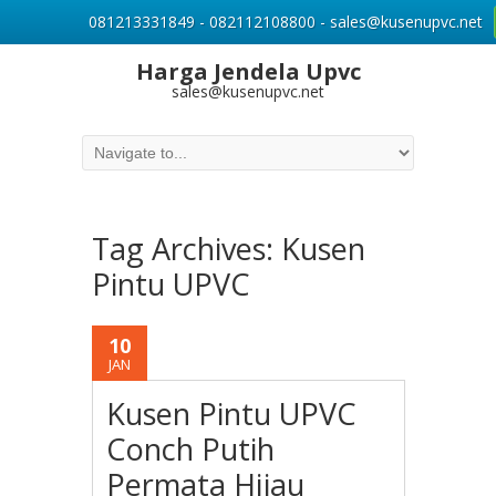
081213331849 - 082112108800 - sales@kusenupvc.net
Harga Jendela Upvc
sales@kusenupvc.net
Tag Archives:
Kusen
Pintu UPVC
10
JAN
Kusen Pintu UPVC
Conch Putih
Permata Hijau