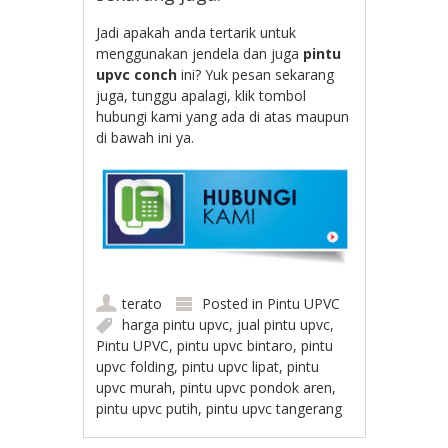
Jadi apakah anda tertarik untuk
menggunakan jendela dan juga
pintu
upvc conch
ini? Yuk pesan sekarang
juga, tunggu apalagi, klik tombol
hubungi kami yang ada di atas maupun
di bawah ini ya.
terato
Posted in
Pintu UPVC
harga pintu upvc
,
jual pintu upvc
,
Pintu UPVC
,
pintu upvc bintaro
,
pintu
upvc folding
,
pintu upvc lipat
,
pintu
upvc murah
,
pintu upvc pondok aren
,
pintu upvc putih
,
pintu upvc tangerang