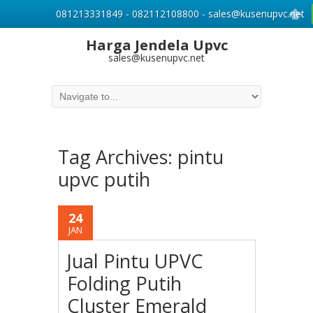
081213331849 - 082112108800 - sales@kusenupvc.net
Harga Jendela Upvc
sales@kusenupvc.net
Tag Archives:
pintu
upvc putih
24
JAN
Jual Pintu UPVC
Folding Putih
Cluster Emerald