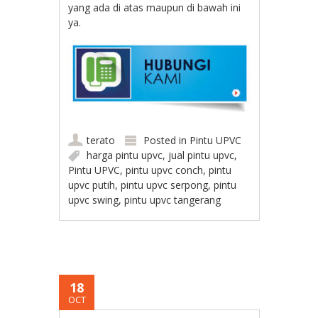
yang ada di atas maupun di bawah ini
ya.
terato
Posted in
Pintu UPVC
harga pintu upvc
,
jual pintu upvc
,
Pintu UPVC
,
pintu upvc conch
,
pintu
upvc putih
,
pintu upvc serpong
,
pintu
upvc swing
,
pintu upvc tangerang
18
OCT