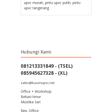
upvc murah
,
pintu upvc putih
,
pintu
upvc tangerang
Post navigation
Hubungi Kami
081213331849 - (TSEL)
085945627328 - (XL)
sales@kusenupvc.net
Office + Workshop:
Bekasi timur
Mustika Sari
Rep. Office: