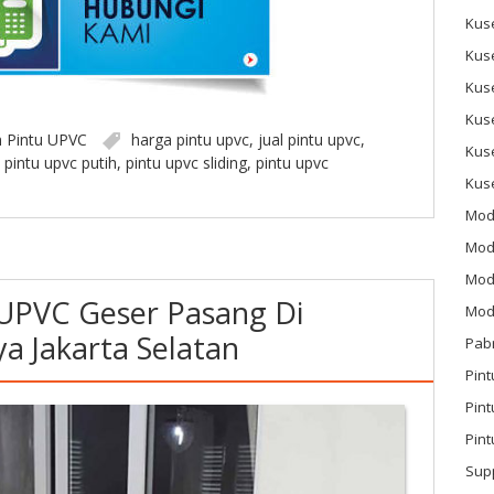
Kus
Kus
Kus
Kus
n
Pintu UPVC
harga pintu upvc
,
jual pintu upvc
,
Kus
,
pintu upvc putih
,
pintu upvc sliding
,
pintu upvc
Kus
Mod
Mod
Mode
UPVC Geser Pasang Di
Mode
a Jakarta Selatan
Pab
Pint
Pin
Pint
Sup