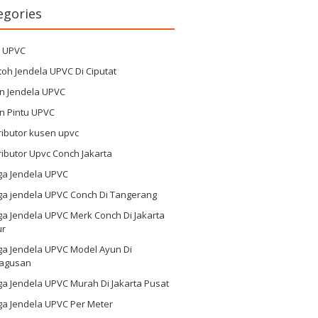
egories
g UPVC
oh Jendela UPVC Di Ciputat
n Jendela UPVC
n Pintu UPVC
ributor kusen upvc
ributor Upvc Conch Jakarta
ga Jendela UPVC
ga jendela UPVC Conch Di Tangerang
a Jendela UPVC Merk Conch Di Jakarta
ur
ga Jendela UPVC Model Ayun Di
agusan
a Jendela UPVC Murah Di Jakarta Pusat
ga Jendela UPVC Per Meter