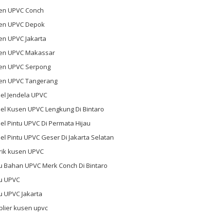
en UPVC Conch
en UPVC Depok
en UPVC Jakarta
en UPVC Makassar
en UPVC Serpong
en UPVC Tangerang
el Jendela UPVC
el Kusen UPVC Lengkung Di Bintaro
l Pintu UPVC Di Permata Hijau
l Pintu UPVC Geser Di Jakarta Selatan
rik kusen UPVC
u Bahan UPVC Merk Conch Di Bintaro
tu UPVC
u UPVC Jakarta
plier kusen upvc