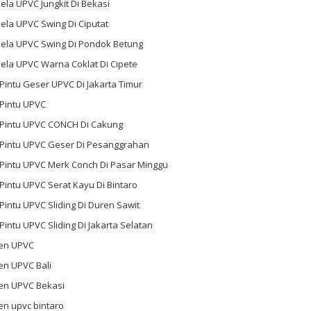
ela UPVC Jungkit Di Bekasi
ela UPVC Swing Di Ciputat
dela UPVC Swing Di Pondok Betung
ela UPVC Warna Coklat Di Cipete
 Pintu Geser UPVC Di Jakarta Timur
 Pintu UPVC
l Pintu UPVC CONCH Di Cakung
l Pintu UPVC Geser Di Pesanggrahan
 Pintu UPVC Merk Conch Di Pasar Minggu
 Pintu UPVC Serat Kayu Di Bintaro
 Pintu UPVC Sliding Di Duren Sawit
 Pintu UPVC Sliding Di Jakarta Selatan
en UPVC
en UPVC Bali
en UPVC Bekasi
en upvc bintaro