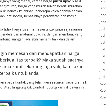
arganya yang mahal, karena harga
pintu upvc
bisa di
Jend
ang murah, harga yang murah bukan berarti murahan,
Jend
iliki banyak kelebihan, beberapa kelebihannya adalah
Jen
ayap, anti bocor, bebas biaya perawatan dan masih
Jend
Jual
a tidak hanya bisa memesan untuk pintu saja namun
jendela dari material upvc ini, dengan membuat yang
Jual
buat ruangan jadi lebih menarik baik dari dalam
Jua
.
Jua
ingin memesan dan mendapatkan harga
Jual
berkualitas terbaik? Maka sudah saatnya
Jual
ama kami sekarang juga yuk, kami akan
Jual
erbaik untuk anda.
Jual
kami pada kontak yang telah kami sediakan seperti email,
Kus
p. Atau langsung klik tombol hubungi kami di bawah ini
Kus
Kus
Kus