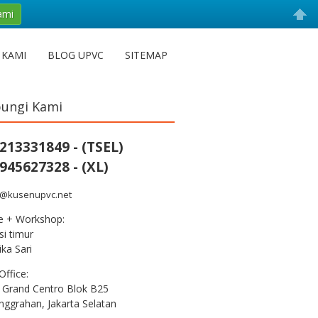
ami
 KAMI
BLOG UPVC
SITEMAP
ungi Kami
213331849 - (TSEL)
945627328 - (XL)
s@kusenupvc.net
ce + Workshop:
i timur
ka Sari
Office:
 Grand Centro Blok B25
nggrahan, Jakarta Selatan