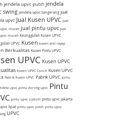
jendela
jendela upvc putih
h
c swing
jual
jendela upvc tangerang
Jual Kusen UPVC
ela upvc
jual
jual pintu upvc
 upvc murah
jual
Keunggulan Kusen UPVC
 upvc murah
Kusen
gulan UPVC
kusen anti rayap
n Berkualitas
Kusen Pintu UPVC
sen UPVC
Kusen UPVC
ualitas
Kusen UPVC
Kusen UPVC Conch
ta
Pabrik UPVC
Pabrik Kusen UPVC
pintu
Pintu
endela upvc
pintu dorong upvc
VC
pintu upvc jakarta
pintu upvc custom
upvc lipat
pintu upvc putih
pintu upvc
UPVC
rang