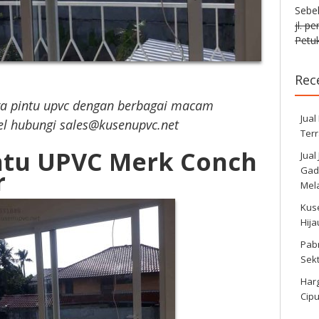
Sebe
jl. p
Petuk
Rec
a pintu upvc dengan berbagai macam
Jual
l hubungi sales@kusenupvc.net
Ter
ntu UPVC Merk Conch
Jual
Gadi
r
Mela
Kus
Hij
Pabr
Sek
Harg
Cipu