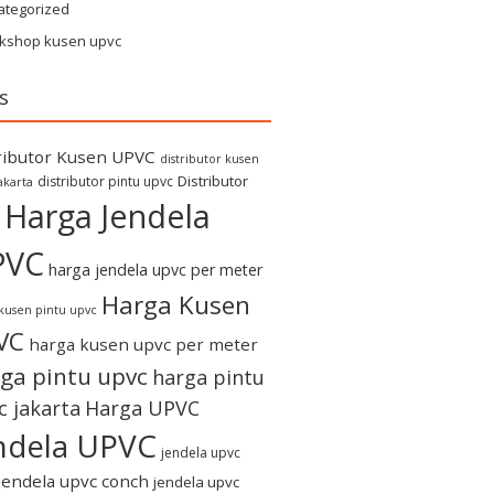
ategorized
kshop kusen upvc
s
ributor Kusen UPVC
distributor kusen
Distributor
distributor pintu upvc
akarta
Harga Jendela
PVC
harga jendela upvc per meter
Harga Kusen
kusen pintu upvc
VC
harga kusen upvc per meter
ga pintu upvc
harga pintu
c jakarta
Harga UPVC
ndela UPVC
jendela upvc
jendela upvc conch
jendela upvc