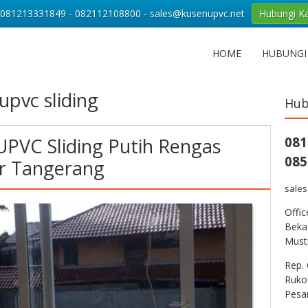
081213331849 - 082112108800 - sales@kusenupvc.net
Hubungi K
HOME
HUBUNGI
upvc sliding
Hub
UPVC Sliding Putih Rengas
081
085
ur Tangerang
sale
Offi
Bekas
Musti
Rep. 
Ruko
Pesa