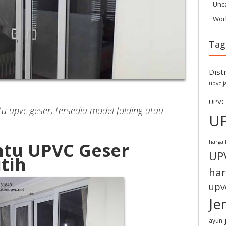
Unc
Wor
Tag
Dist
upvc j
UPVC
tu upvc geser, tersedia model folding atau
U
harga 
ntu UPVC Geser
UP
tih
har
upv
Je
ayun