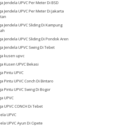
ga Jendela UPVC Per Meter Di BSD
a Jendela UPVC Per Meter Di Jakarta
atan
ga Jendela UPVC Sliding Di Kampung
ah
a Jendela UPVC Sliding Di Pondok Aren
a Jendela UPVC Swing Di Tebet
ga kusen upvc
ga Kusen UPVC Bekasi
ga Pintu UPVC
a Pintu UPVC Conch Di Bintaro
a Pintu UPVC Swing Di Bogor
ga UPVC
ga UPVC CONCH Di Tebet
dela UPVC
ela UPVC Ayun Di Cipete