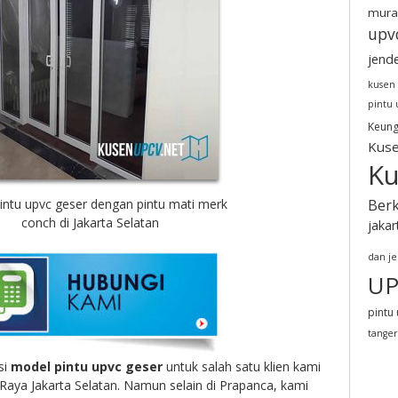
mura
upv
jend
kusen
pintu
Keung
Kuse
Ku
intu upvc geser dengan pintu mati merk
Berk
conch di Jakarta Selatan
jakar
dan j
UP
pintu 
tange
si
model pintu upvc geser
untuk salah satu klien kami
Raya Jakarta Selatan. Namun selain di Prapanca, kami