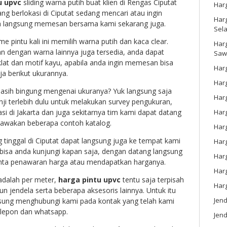
u upvc
sliding warna putih buat klien di Rengas Ciputat
Har
ng berlokasi di Ciputat sedang mencari atau ingin
Harg
 langsung memesan bersama kami sekarang juga.
Sel
e pintu kali ini memilih warna putih dan kaca clear.
Har
dengan warna lainnya juga tersedia, anda dapat
Saw
lat dan motif kayu, apabila anda ingin memesan bisa
Harg
ja berikut ukurannya.
Harg
sih bingung mengenai ukuranya? Yuk langsung saja
Har
nji terlebih dulu untuk melakukan survey pengukuran,
Har
si di Jakarta dan juga sekitarnya tim kami dapat datang
bawakan beberapa contoh katalog.
Har
tinggal di Ciputat dapat langsung juga ke tempat kami
Harg
 bisa anda kunjungi kapan saja, dengan datang langsung
Harg
nta penawaran harga atau mendapatkan harganya.
Har
adalah per meter,
harga pintu upvc
tentu saja terpisah
Har
n jendela serta beberapa aksesoris lainnya. Untuk itu
Jen
gsung menghubungi kami pada kontak yang telah kami
telepon dan whatsapp.
Jend