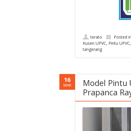
terato
Posted i
Kusen UPVC
,
Pintu UPVC
tangerang
16
Model Pintu 
MAR
Prapanca Ray