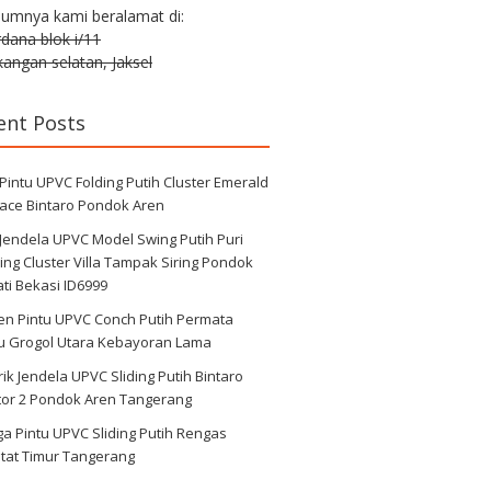
lumnya kami beralamat di:
erdana blok i/11
angan selatan, Jaksel
ent Posts
 Pintu UPVC Folding Putih Cluster Emerald
race Bintaro Pondok Aren
 Jendela UPVC Model Swing Putih Puri
ng Cluster Villa Tampak Siring Pondok
ti Bekasi ID6999
en Pintu UPVC Conch Putih Permata
au Grogol Utara Kebayoran Lama
ik Jendela UPVC Sliding Putih Bintaro
tor 2 Pondok Aren Tangerang
a Pintu UPVC Sliding Putih Rengas
tat Timur Tangerang