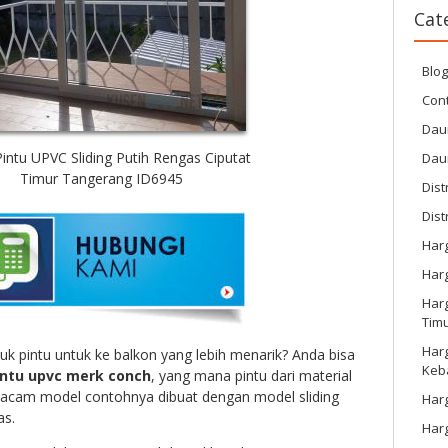
Cat
Blo
Cont
Dau
intu UPVC Sliding Putih Rengas Ciputat
Dau
Timur Tangerang ID6945
Dist
Dist
Har
Har
Harg
Tim
Har
uk pintu untuk ke balkon yang lebih menarik? Anda bisa
Keb
ntu upvc merk conch
, yang mana pintu dari material
 macam model contohnya dibuat dengan model sliding
Harg
as.
Har