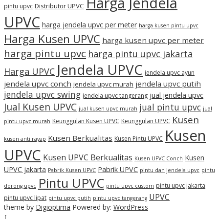
Harga Jendela
Distributor UPVC
pintu upvc
UPVC
harga jendela upvc per meter
harga kusen pintu upvc
Harga Kusen UPVC
harga kusen upvc per meter
harga pintu upvc
harga pintu upvc jakarta
Jendela UPVC
Harga UPVC
jendela upvc ayun
jendela upvc conch
jendela upvc putih
jendela upvc murah
jendela upvc swing
jual jendela upvc
jendela upvc tangerang
Jual Kusen UPVC
jual pintu upvc
jual kusen upvc murah
jual
Kusen
Keunggulan Kusen UPVC
Keunggulan UPVC
pintu upvc murah
Kusen
Kusen Berkualitas
Kusen Pintu UPVC
kusen anti rayap
UPVC
Kusen UPVC Berkualitas
Kusen
Kusen UPVC Conch
UPVC jakarta
Pabrik UPVC
Pabrik Kusen UPVC
pintu dan jendela upvc
pintu
Pintu UPVC
pintu upvc jakarta
dorong upvc
pintu upvc custom
UPVC
pintu upvc lipat
pintu upvc putih
pintu upvc tangerang
theme by
Digioptima
Powered by:
WordPress
↑