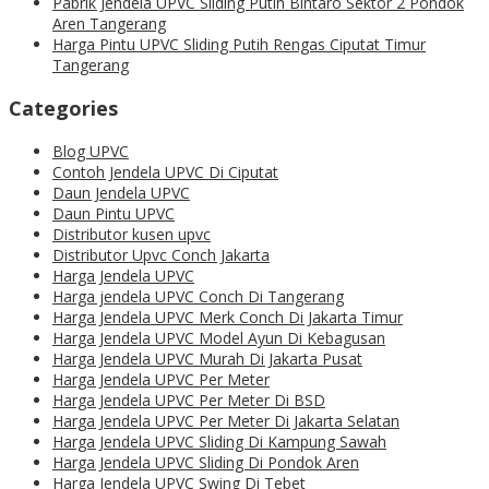
Pabrik Jendela UPVC Sliding Putih Bintaro Sektor 2 Pondok
Aren Tangerang
Harga Pintu UPVC Sliding Putih Rengas Ciputat Timur
Tangerang
Categories
Blog UPVC
Contoh Jendela UPVC Di Ciputat
Daun Jendela UPVC
Daun Pintu UPVC
Distributor kusen upvc
Distributor Upvc Conch Jakarta
Harga Jendela UPVC
Harga jendela UPVC Conch Di Tangerang
Harga Jendela UPVC Merk Conch Di Jakarta Timur
Harga Jendela UPVC Model Ayun Di Kebagusan
Harga Jendela UPVC Murah Di Jakarta Pusat
Harga Jendela UPVC Per Meter
Harga Jendela UPVC Per Meter Di BSD
Harga Jendela UPVC Per Meter Di Jakarta Selatan
Harga Jendela UPVC Sliding Di Kampung Sawah
Harga Jendela UPVC Sliding Di Pondok Aren
Harga Jendela UPVC Swing Di Tebet