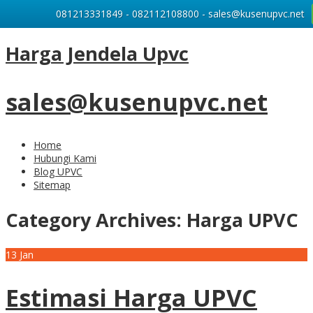
081213331849 - 082112108800 - sales@kusenupvc.net
Harga Jendela Upvc
sales@kusenupvc.net
Home
Hubungi Kami
Blog UPVC
Sitemap
Category Archives:
Harga UPVC
13
Jan
Estimasi Harga UPVC