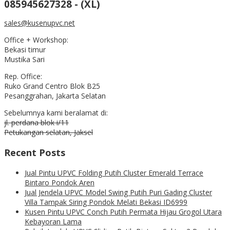
085945627328 - (XL)
sales@kusenupvc.net
Office + Workshop:
Bekasi timur
Mustika Sari
Rep. Office:
Ruko Grand Centro Blok B25
Pesanggrahan, Jakarta Selatan
Sebelumnya kami beralamat di:
jl. perdana blok i/11
Petukangan selatan, Jaksel
Recent Posts
Jual Pintu UPVC Folding Putih Cluster Emerald Terrace
Bintaro Pondok Aren
Jual Jendela UPVC Model Swing Putih Puri Gading Cluster
Villa Tampak Siring Pondok Melati Bekasi ID6999
Kusen Pintu UPVC Conch Putih Permata Hijau Grogol Utara
Kebayoran Lama