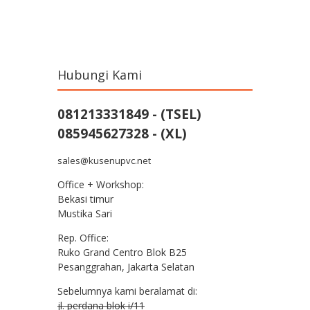
Post navigation
Hubungi Kami
081213331849 - (TSEL)
085945627328 - (XL)
sales@kusenupvc.net
Office + Workshop:
Bekasi timur
Mustika Sari
Rep. Office:
Ruko Grand Centro Blok B25
Pesanggrahan, Jakarta Selatan
Sebelumnya kami beralamat di:
jl. perdana blok i/11