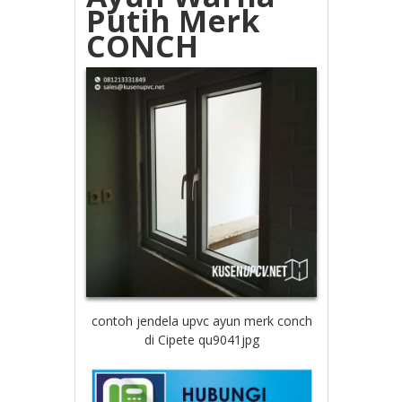
Putih Merk
CONCH
contoh jendela upvc ayun merk conch
di Cipete qu9041jpg