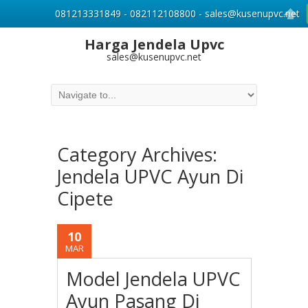
081213331849 - 082112108800 - sales@kusenupvc.net
Harga Jendela Upvc
sales@kusenupvc.net
Category Archives:
Jendela UPVC Ayun Di
Cipete
10
MAR
Model Jendela UPVC
Ayun Pasang Di