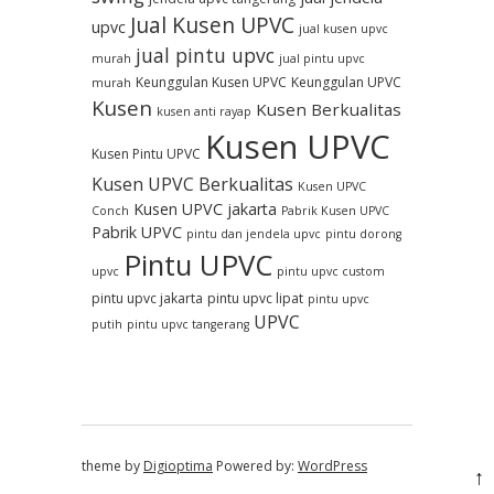
Jual Kusen UPVC
upvc
jual kusen upvc
jual pintu upvc
murah
jual pintu upvc
Keunggulan Kusen UPVC
Keunggulan UPVC
murah
Kusen
Kusen Berkualitas
kusen anti rayap
Kusen UPVC
Kusen Pintu UPVC
Kusen UPVC Berkualitas
Kusen UPVC
Kusen UPVC jakarta
Conch
Pabrik Kusen UPVC
Pabrik UPVC
pintu dan jendela upvc
pintu dorong
Pintu UPVC
upvc
pintu upvc custom
pintu upvc jakarta
pintu upvc lipat
pintu upvc
UPVC
putih
pintu upvc tangerang
theme by
Digioptima
Powered by:
WordPress
↑