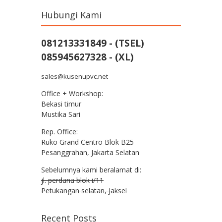
Hubungi Kami
081213331849 - (TSEL)
085945627328 - (XL)
sales@kusenupvc.net
Office + Workshop:
Bekasi timur
Mustika Sari
Rep. Office:
Ruko Grand Centro Blok B25
Pesanggrahan, Jakarta Selatan
Sebelumnya kami beralamat di:
jl. perdana blok i/11
Petukangan selatan, Jaksel
Recent Posts