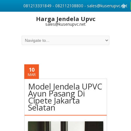
081213331849 - 082112108800 - sales@kusenupvc.net
Harga Jendela Upvc
sales@kusenupvc.net
10
MAR
Model Jendela UPVC
Ayun Pasang Di
Cipete Jakarta
Selatan