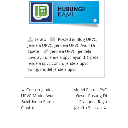
terato
Posted in
Blog UPVC
,
Jendela UPVC
,
Jendela UPVC Ayun Di
Cipete
Jendela UPVC
,
jendela
upvc ayun
,
jendela upvc ayun di Cipete
,
jendela upvc conch
,
jendela upvc
swing
,
model jendela upvc
Post navigation
←
Contoh Jendela
Model Pintu UPVC
UPVC Model Ayun
Geser Pasang Di
Bukit Indah Sarua
Prapanca Raya
Ciputat
Jakarta Selatan
→