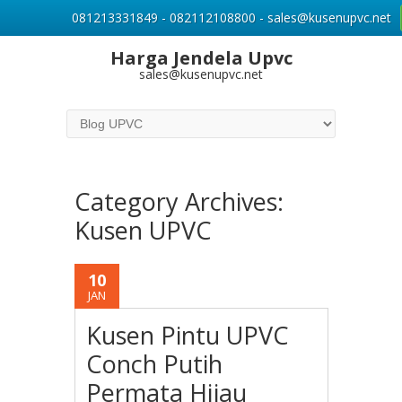
081213331849 - 082112108800 - sales@kusenupvc.net
Harga Jendela Upvc
sales@kusenupvc.net
Category Archives:
Kusen UPVC
10
JAN
Kusen Pintu UPVC
Conch Putih
Permata Hijau