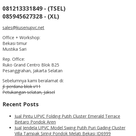
081213331849 - (TSEL)
085945627328 - (XL)
sales@kusenupvc.net
Office + Workshop:
Bekasi timur
Mustika Sari
Rep. Office:
Ruko Grand Centro Blok B25
Pesanggrahan, Jakarta Selatan
Sebelumnya kami beralamat di:
jl. perdana blok i/11
Petukangan selatan, Jaksel
Recent Posts
Jual Pintu UPVC Folding Putih Cluster Emerald Terrace
Bintaro Pondok Aren
Jual Jendela UPVC Model Swing Putih Puri Gading Cluster
Villa Tampak Siring Pondok Melati Bekasi ID6999