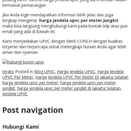
termasuk pemasangan.
Jika Anda ingin mendapatkan informasi lebih jelas dan juga
lengkap mengenai
harga jendela upvc per meter jungkit
maka bisa langsung menghubungi kami pada kontak telp atau pun
email yang ada di bawah ini.
Kami menyediakan UPVC dengan Merk CONCH dengan kualitas
terjamin dan terpercaya untuk melengkapi hunian Anda agar lebih
aman dan nyaman.
terato
Posted in
Blog UPVC
,
Harga Jendela UPVC
,
Harga Jendela
UPVC Per Meter
,
Harga Jendela UPVC Per Meter Di Jakarta Selatan
harga jendela upvc per meter
,
harga jendela upvc per meter
jungkit
,
harga jendela upvc per meter jungkit di Jakarta Selatan
,
Jendela UPVC
Post navigation
Hubungi Kami