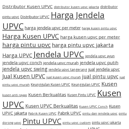
Distributor Kusen UPVC
distributor
distributor kusen upvc jakarta
Harga Jendela
Distributor UPVC
pintu upvc
UPVC
harga jendela upvc per meter
harga kusen pintu upvc
Harga Kusen UPVC
harga kusen upvc per meter
harga pintu upvc
harga pintu upvc jakarta
Jendela UPVC
Harga UPVC
jendela upvc ayun
jendela upvc conch
jendela upvc putih
jendela upvc murah
jendela upvc swing
jual jendela upvc
jendela upvc tangerang
Jual Kusen UPVC
jual pintu upvc
jual kusen upvc murah
jual
Kusen
Keunggulan Kusen UPVC
Keunggulan UPVC
pintu upvc murah
Kusen
Kusen Berkualitas
Kusen Pintu UPVC
kusen anti rayap
UPVC
Kusen UPVC Berkualitas
Kusen
Kusen UPVC Conch
UPVC jakarta
Pabrik UPVC
Pabrik Kusen UPVC
pintu dan jendela upvc
pintu
Pintu UPVC
pintu upvc jakarta
dorong upvc
pintu upvc custom