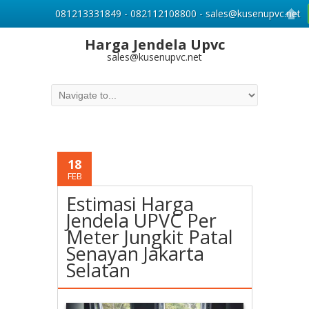
081213331849 - 082112108800 - sales@kusenupvc.net
Harga Jendela Upvc
sales@kusenupvc.net
18
FEB
Estimasi Harga
Jendela UPVC Per
Meter Jungkit Patal
Senayan Jakarta
Selatan