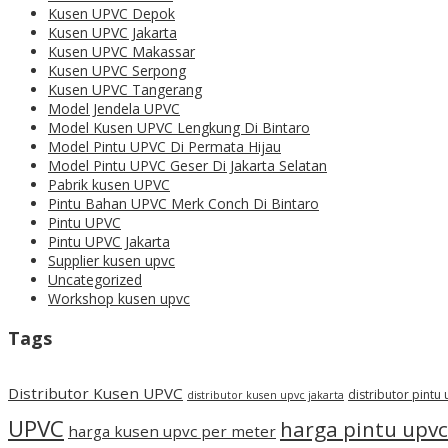
Kusen UPVC Depok
Kusen UPVC Jakarta
Kusen UPVC Makassar
Kusen UPVC Serpong
Kusen UPVC Tangerang
Model Jendela UPVC
Model Kusen UPVC Lengkung Di Bintaro
Model Pintu UPVC Di Permata Hijau
Model Pintu UPVC Geser Di Jakarta Selatan
Pabrik kusen UPVC
Pintu Bahan UPVC Merk Conch Di Bintaro
Pintu UPVC
Pintu UPVC Jakarta
Supplier kusen upvc
Uncategorized
Workshop kusen upvc
Tags
Distributor Kusen UPVC
distributor pintu
distributor kusen upvc jakarta
UPVC
harga pintu upvc
harga kusen upvc per meter