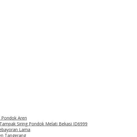
ro Pondok Aren
a Tampak Siring Pondok Melati Bekasi ID6999
Kebayoran Lama
ren Tangerang