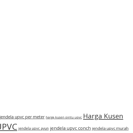
Harga Kusen
jendela upvc per meter
harga kusen pintu upvc
UPVC
jendela upvc conch
jendela upvc murah
jendela upvc ayun