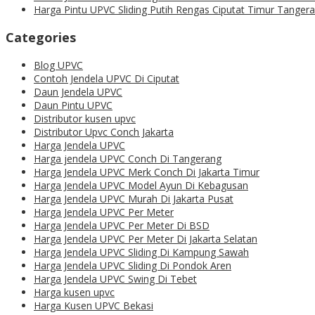
Harga Pintu UPVC Sliding Putih Rengas Ciputat Timur Tanger
Categories
Blog UPVC
Contoh Jendela UPVC Di Ciputat
Daun Jendela UPVC
Daun Pintu UPVC
Distributor kusen upvc
Distributor Upvc Conch Jakarta
Harga Jendela UPVC
Harga jendela UPVC Conch Di Tangerang
Harga Jendela UPVC Merk Conch Di Jakarta Timur
Harga Jendela UPVC Model Ayun Di Kebagusan
Harga Jendela UPVC Murah Di Jakarta Pusat
Harga Jendela UPVC Per Meter
Harga Jendela UPVC Per Meter Di BSD
Harga Jendela UPVC Per Meter Di Jakarta Selatan
Harga Jendela UPVC Sliding Di Kampung Sawah
Harga Jendela UPVC Sliding Di Pondok Aren
Harga Jendela UPVC Swing Di Tebet
Harga kusen upvc
Harga Kusen UPVC Bekasi