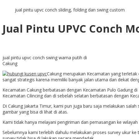
jual pintu upvc conch sliding, folding dan swing custom
Jual Pintu UPVC Conch M
jual pintu upvc conch swing warna putih di
Cakung
Cakung merupakan Kecamatan yang terletak di
sangat strategis karena memiliki banyak jalan utama dan dekat deng
Kecamatan Cakung berbatasan dengan Kecamatan Pulo Gadung di seb
Kecamatan Cilincing dan di sebelah selatan berbatasan dengan Ke
Di Cakung Jakarta Timur, kami pun juga baru saja melakukan salah
gambar yang bisa di lihat di atas.
Kami tidak hanya melayani pengiriman dan pemasangan ke wilayah C
Sebelumnya kami terlebih dahulu melakukan proses survey ukur ke t
survey tidak bisa di lakukan secara mendadak.