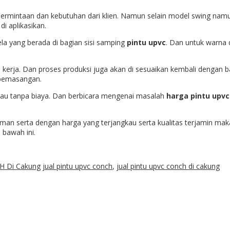
 permintaan dan kebutuhan dari klien. Namun selain model swing namun
i aplikasikan.
a yang berada di bagian sisi samping
pintu upvc
. Dan untuk warna d
ari kerja. Dan proses produksi juga akan di sesuaikan kembali denga
n pemasangan.
atau tanpa biaya. Dan berbicara mengenai masalah
harga pintu upvc
aman serta dengan harga yang terjangkau serta kualitas terjamin m
 bawah ini.
H Di Cakung
jual pintu upvc conch
,
jual pintu upvc conch di cakung