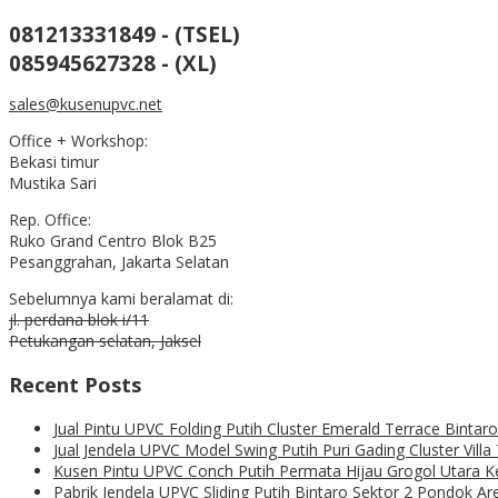
081213331849 - (TSEL)
085945627328 - (XL)
sales@kusenupvc.net
Office + Workshop:
Bekasi timur
Mustika Sari
Rep. Office:
Ruko Grand Centro Blok B25
Pesanggrahan, Jakarta Selatan
Sebelumnya kami beralamat di:
jl. perdana blok i/11
Petukangan selatan, Jaksel
Recent Posts
Jual Pintu UPVC Folding Putih Cluster Emerald Terrace Binta
Jual Jendela UPVC Model Swing Putih Puri Gading Cluster Vill
Kusen Pintu UPVC Conch Putih Permata Hijau Grogol Utara 
Pabrik Jendela UPVC Sliding Putih Bintaro Sektor 2 Pondok A