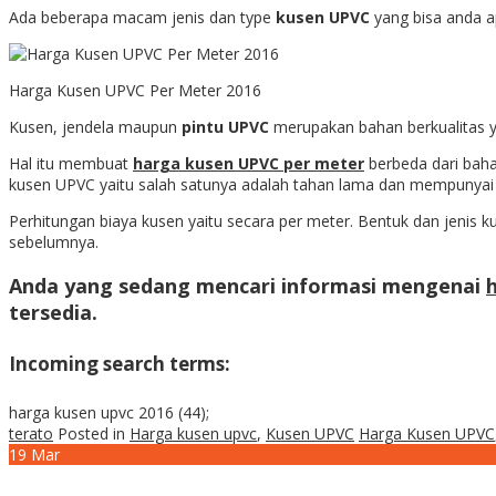
Ada beberapa macam jenis dan type
kusen UPVC
yang bisa anda a
Harga Kusen UPVC Per Meter 2016
Kusen, jendela maupun
pintu UPVC
merupakan bahan berkualitas y
Hal itu membuat
harga kusen UPVC per meter
berbeda dari bah
kusen UPVC yaitu salah satunya adalah tahan lama dan mempunyai 
Perhitungan biaya kusen yaitu secara per meter. Bentuk dan jeni
sebelumnya.
Anda yang sedang mencari informasi mengenai
tersedia.
Incoming search terms:
harga kusen upvc 2016 (44);
terato
Posted in
Harga kusen upvc
,
Kusen UPVC
Harga Kusen UPVC
19
Mar