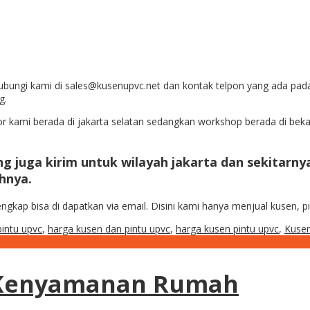
ungi kami di sales@kusenupvc.net dan kontak telpon yang ada pada 
g.
Kantor kami berada di jakarta selatan sedangkan workshop berada di 
g juga kirim untuk wilayah jakarta dan sekitarny
hnya.
engkap bisa di dapatkan via email. Disini kami hanya menjual kusen,
pintu upvc
,
harga kusen dan pintu upvc
,
harga kusen pintu upvc
,
Kuse
 Kenyamanan Rumah