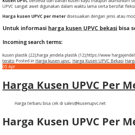
Kusen UPVC
berbeda dari bahan kusen kayu maupun alumunium sehi
UPVC sangat awet digunakan dalam waktu lama serta bersifat flek
Harga kusen UPVC per meter
disesuaikan dengan jenis atau mode
Untuk informasi
harga kusen UPVC bekasi
bisa 
Incoming search terms:
kusen plastik (22);harga jendela plastik (12);https://www hargajen
terato
Posted in
Harga kusen upvc
,
Harga Kusen UPVC Bekasi
Harg
05
Apr
Harga Kusen UPVC Per M
Harga terbaru bisa cek di sales@kusenupvc.net
Harga Kusen UPVC Per M