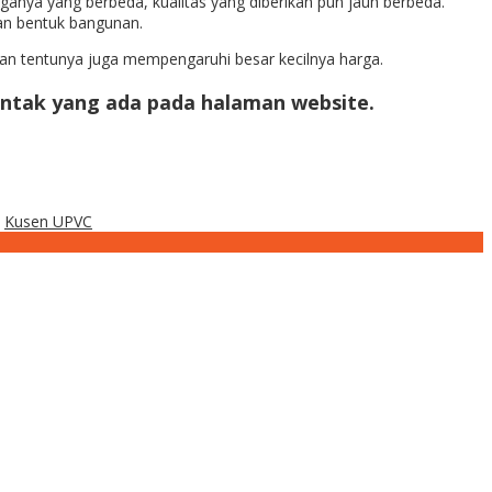
anya yang berbeda, kualitas yang diberikan pun jauh berbeda.
an bentuk bangunan.
ran tentunya juga mempengaruhi besar kecilnya harga.
ntak yang ada pada halaman website.
,
Kusen UPVC