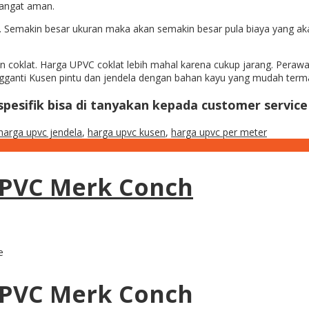
sangat aman.
. Semakin besar ukuran maka akan semakin besar pula biaya yang ak
dan coklat. Harga UPVC coklat lebih mahal karena cukup jarang. Per
ngganti Kusen pintu dan jendela dengan bahan kayu yang mudah term
 spesifik bisa di tanyakan kepada customer service
harga upvc jendela
,
harga upvc kusen
,
harga upvc per meter
UPVC Merk Conch
e
UPVC Merk Conch