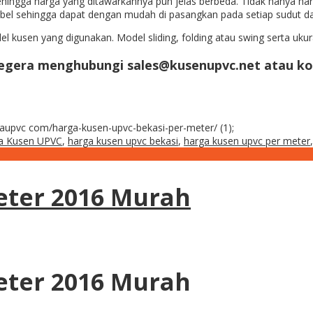
ngga harga yang ditawarkannya pun jelas berbeda. Tidak hanya harg
sibel sehingga dapat dengan mudah di pasangkan pada setiap sudut d
l kusen yang digunakan. Model sliding, folding atau swing serta uku
segera menghubungi sales@kusenupvc.net atau ko
delaupvc com/harga-kusen-upvc-bekasi-per-meter/ (1);
a Kusen UPVC
,
harga kusen upvc bekasi
,
harga kusen upvc per meter
eter 2016 Murah
eter 2016 Murah