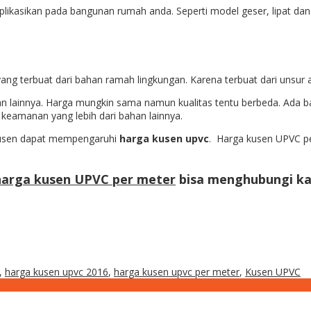
plikasikan pada bangunan rumah anda. Seperti model geser, lipat da
ang terbuat dari bahan ramah lingkungan. Karena terbuat dari unsu
an lainnya. Harga mungkin sama namun kualitas tentu berbeda. Ada
keamanan yang lebih dari bahan lainnya.
s kusen dapat mempengaruhi
harga kusen upvc
. Harga kusen UPVC per
harga kusen UPVC per meter
bisa menghubungi ka
,
harga kusen upvc 2016
,
harga kusen upvc per meter
,
Kusen UPVC