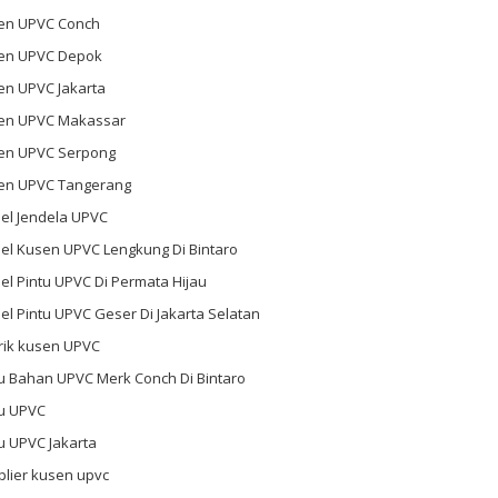
en UPVC Conch
en UPVC Depok
en UPVC Jakarta
en UPVC Makassar
en UPVC Serpong
en UPVC Tangerang
el Jendela UPVC
el Kusen UPVC Lengkung Di Bintaro
l Pintu UPVC Di Permata Hijau
l Pintu UPVC Geser Di Jakarta Selatan
rik kusen UPVC
u Bahan UPVC Merk Conch Di Bintaro
tu UPVC
u UPVC Jakarta
plier kusen upvc