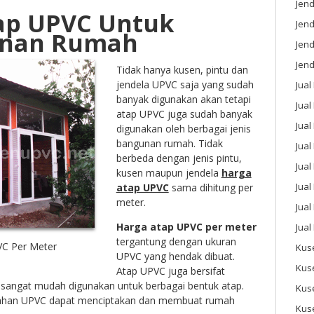
Jend
ap UPVC Untuk
Jend
nan Rumah
Jen
Jend
Tidak hanya kusen, pintu dan
jendela UPVC saja yang sudah
Jual
banyak digunakan akan tetapi
Jual
atap UPVC juga sudah banyak
Jua
digunakan oleh berbagai jenis
bangunan rumah. Tidak
Jua
berbeda dengan jenis pintu,
Jual
kusen maupun jendela
harga
Jual
atap UPVC
sama dihitung per
meter.
Jual
Harga atap UPVC per meter
Jual
tergantung dengan ukuran
VC Per Meter
Kus
UPVC yang hendak dibuat.
Kus
Atap UPVC juga bersifat
a sangat mudah digunakan untuk berbagai bentuk atap.
Kus
han UPVC dapat menciptakan dan membuat rumah
Kus