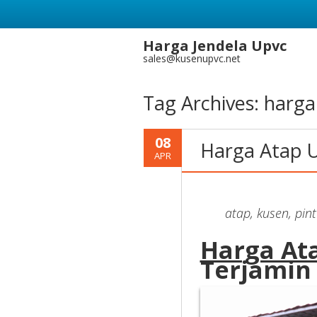
Harga Jendela Upvc
sales@kusenupvc.net
Tag Archives:
harga
08
Harga Atap U
APR
atap, kusen, pin
Harga At
Terjamin