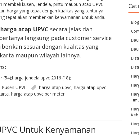
am membeli kusen, jendela, pintu maupun atap UPVC
Cat
an harga yang tepat dengan kualitas yang tentunya
 yang tepat akan memberikan kenyamanan untuk anda.
Blo
h
harga atap UPVC
secara jelas dan
Cont
 bertanya langsung pada customer service
Dau
iberikan sesuai dengan kualitas yang
Dau
akarta maupun wilayah lainnya.
Dist
ms:
Dist
Har
 (54);harga jendela upvc 2016 (18);
Har
n
Kusen UPVC
harga atap upvc
,
harga atap upvc
karta
,
harga atap upvc per meter
Harg
Tim
Har
Keb
Harg
UPVC Untuk Kenyamanan
Har