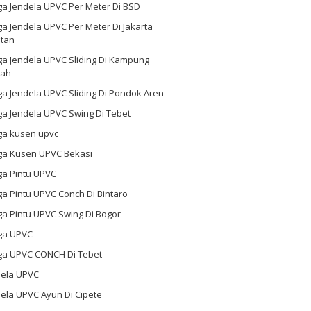
ga Jendela UPVC Per Meter Di BSD
a Jendela UPVC Per Meter Di Jakarta
atan
ga Jendela UPVC Sliding Di Kampung
ah
a Jendela UPVC Sliding Di Pondok Aren
a Jendela UPVC Swing Di Tebet
ga kusen upvc
ga Kusen UPVC Bekasi
ga Pintu UPVC
a Pintu UPVC Conch Di Bintaro
a Pintu UPVC Swing Di Bogor
ga UPVC
ga UPVC CONCH Di Tebet
dela UPVC
ela UPVC Ayun Di Cipete