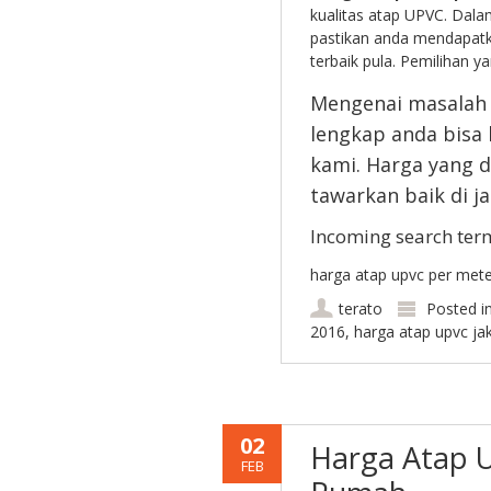
kualitas atap UPVC. Dal
pastikan anda mendapatk
terbaik pula. Pemilihan
Mengenai masala
lengkap anda bisa
kami. Harga yang d
tawarkan baik di j
Incoming search ter
harga atap upvc per meter
terato
Posted i
2016
,
harga atap upvc ja
02
Harga Atap 
FEB