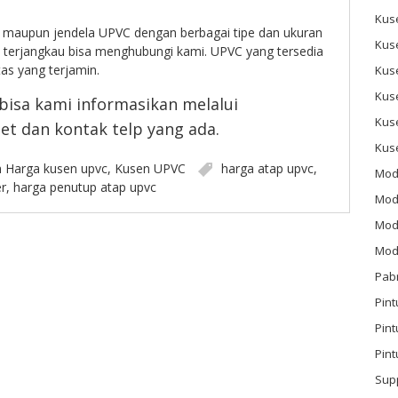
Kus
n maupun jendela UPVC dengan berbagai tipe dan ukuran
Kus
 terjangkau bisa menghubungi kami. UPVC yang tersedia
as yang terjamin.
Kus
Kus
bisa kami informasikan melalui
Kus
t dan kontak telp yang ada.
Kus
n
Harga kusen upvc
,
Kusen UPVC
harga atap upvc
,
Mod
r
,
harga penutup atap upvc
Mod
Mode
Mode
Pab
Pint
Pin
Pint
Sup