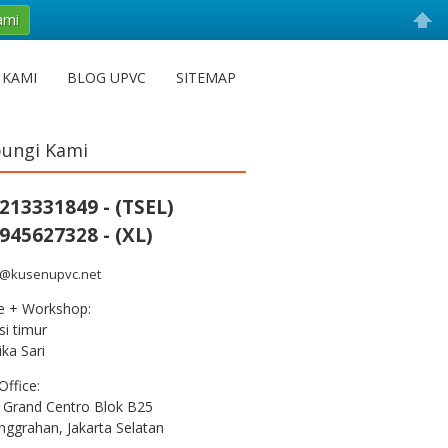
ami
 KAMI
BLOG UPVC
SITEMAP
ungi Kami
213331849 - (TSEL)
945627328 - (XL)
s@kusenupvc.net
ce + Workshop:
i timur
ka Sari
Office:
 Grand Centro Blok B25
nggrahan, Jakarta Selatan