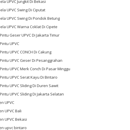
ela UPVC Jungkit Di Bekasi
ela UPVC Swing Di Ciputat
dela UPVC Swing Di Pondok Betung
ela UPVC Warna Coklat Di Cipete
 Pintu Geser UPVC Di Jakarta Timur
 Pintu UPVC
l Pintu UPVC CONCH Di Cakung
l Pintu UPVC Geser Di Pesanggrahan
 Pintu UPVC Merk Conch Di Pasar Minggu
 Pintu UPVC Serat Kayu Di Bintaro
 Pintu UPVC Sliding Di Duren Sawit
 Pintu UPVC Sliding Di Jakarta Selatan
en UPVC
en UPVC Bali
en UPVC Bekasi
en upvc bintaro