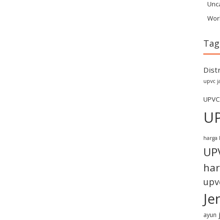
Unc
Wor
Tag
Dist
upvc j
UPVC
U
harga 
UP
har
upv
Je
ayun