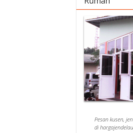
Rumah
Pesan kusen, je
di hargajendela