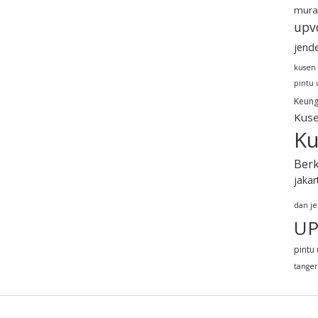
mura
upv
jend
kusen
pintu
Keung
Kuse
Ku
Berk
jakar
dan j
UP
pintu 
tange