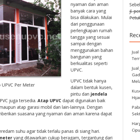
nyaman dan aman
Sebe
banyak cara yang
jl. p
bisa dilakukan. Mulai
Petuk
dari penggunaan
perlengkapan rumah
Rec
tangga yang sesuai
sampai dengan
menggunakan bahan
Jual
bangunan yang
Ter
berkualitas seperti
Jual
UPVC.
Gadi
UPVC tidak hanya
Mela
p UPVC Per Meter
dalam bentuk kusen,
Kus
pintu dan
jendela
Hij
VC juga tersedia.
Atap UPVC
dapat digunakan baik
aupun atap garasi mobil dan lain-lainnya. Dengan
Pabr
erikan suasana yang nyaman dan aman karena dapat
Sek
Harg
Cipu
edam suhu agar tidak terlalu panas di siang hari.
meter
yang ditawarkan cukup beragam, tergantung dari