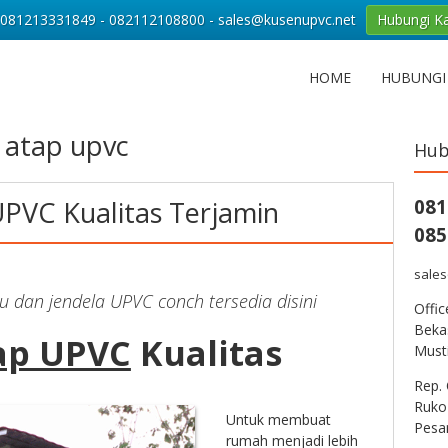
081213331849 - 082112108800 - sales@kusenupvc.net
Hubungi K
HOME
HUBUNGI
 atap upvc
Hub
PVC Kualitas Terjamin
081
085
sale
tu dan jendela UPVC conch tersedia disini
Offi
Bekas
ap UPVC
Kualitas
Musti
Rep. 
Ruko
Untuk membuat
Pesa
rumah menjadi lebih