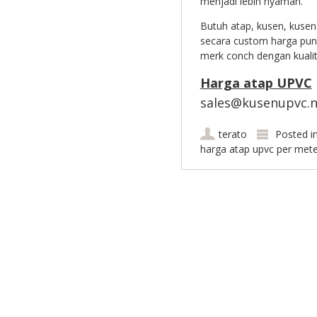
menjadi lebih nyaman.
Butuh atap, kusen, kuse
secara custom harga pun
merk conch dengan kualit
Harga atap UPVC
sales@kusenupvc.ne
terato
Posted i
harga atap upvc per mete
Post navigation