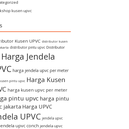
ategorized
kshop kusen upvc
s
ributor Kusen UPVC
distributor kusen
Distributor
distributor pintu upvc
akarta
Harga Jendela
PVC
harga jendela upvc per meter
Harga Kusen
kusen pintu upvc
VC
harga kusen upvc per meter
ga pintu upvc
harga pintu
c jakarta
Harga UPVC
ndela UPVC
jendela upvc
jendela upvc conch
jendela upvc