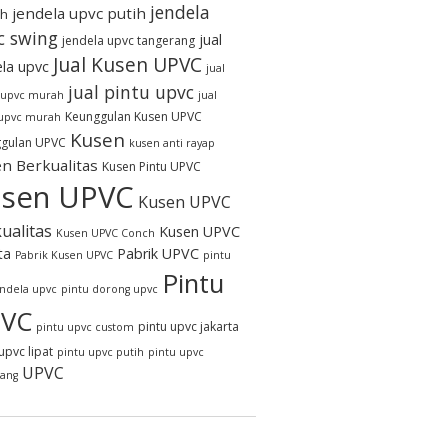
jendela
jendela upvc putih
h
c swing
jual
jendela upvc tangerang
Jual Kusen UPVC
ela upvc
jual
jual pintu upvc
 upvc murah
jual
Keunggulan Kusen UPVC
 upvc murah
Kusen
gulan UPVC
kusen anti rayap
n Berkualitas
Kusen Pintu UPVC
sen UPVC
Kusen UPVC
ualitas
Kusen UPVC
Kusen UPVC Conch
ta
Pabrik UPVC
Pabrik Kusen UPVC
pintu
Pintu
endela upvc
pintu dorong upvc
VC
pintu upvc jakarta
pintu upvc custom
upvc lipat
pintu upvc putih
pintu upvc
UPVC
rang