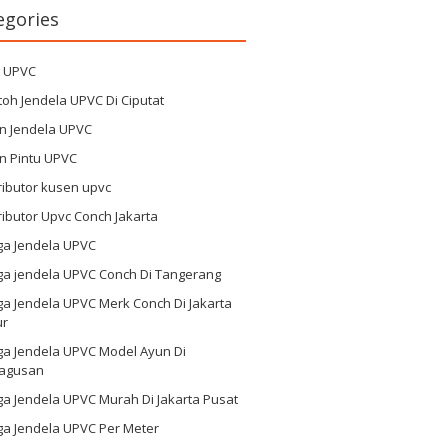
egories
g UPVC
oh Jendela UPVC Di Ciputat
n Jendela UPVC
n Pintu UPVC
ributor kusen upvc
ributor Upvc Conch Jakarta
ga Jendela UPVC
ga jendela UPVC Conch Di Tangerang
a Jendela UPVC Merk Conch Di Jakarta
ur
ga Jendela UPVC Model Ayun Di
agusan
a Jendela UPVC Murah Di Jakarta Pusat
ga Jendela UPVC Per Meter