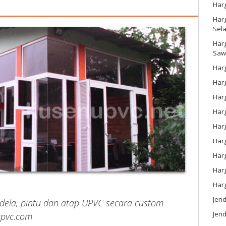
Har
Harg
Sel
Har
Saw
Harg
Harg
Har
Har
Har
Harg
Harg
Har
Har
Jen
ndela, pintu dan atap UPVC secara custom
Jend
upvc.com