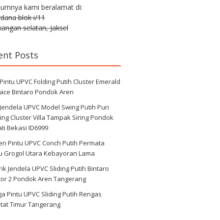
lumnya kami beralamat di:
erdana blok i/11
angan selatan, Jaksel
ent Posts
 Pintu UPVC Folding Putih Cluster Emerald
race Bintaro Pondok Aren
 Jendela UPVC Model Swing Putih Puri
ng Cluster Villa Tampak Siring Pondok
ti Bekasi ID6999
en Pintu UPVC Conch Putih Permata
au Grogol Utara Kebayoran Lama
ik Jendela UPVC Sliding Putih Bintaro
tor 2 Pondok Aren Tangerang
a Pintu UPVC Sliding Putih Rengas
tat Timur Tangerang