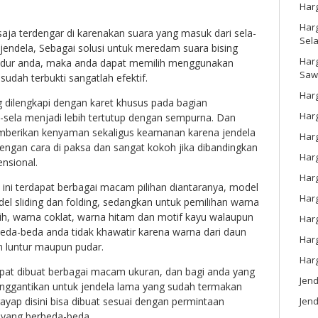
Har
Harg
saja terdengar di karenakan suara yang masuk dari sela-
Sel
jendela, Sebagai solusi untuk meredam suara bising
Har
idur anda, maka anda dapat memilih menggunakan
Saw
sudah terbukti sangatlah efektif.
Harg
 dilengkapi dengan karet khusus pada bagian
Harg
a-sela menjadi lebih tertutup dengan sempurna. Dan
emberikan kenyaman sekaligus keamanan karena jendela
Har
dengan cara di paksa dan sangat kokoh jika dibandingkan
Har
nsional.
Har
ini terdapat berbagai macam pilihan diantaranya, model
Harg
del sliding dan folding, sedangkan untuk pemilihan warna
ih, warna coklat, warna hitam dan motif kayu walaupun
Harg
eda-beda anda tidak khawatir karena warna dari daun
Har
an luntur maupun pudar.
Har
apat dibuat berbagai macam ukuran, dan bagi anda yang
Jen
ggantikan untuk jendela lama yang sudah termakan
Jend
ayap disini bisa dibuat sesuai dengan permintaan
 yang berbeda-beda.