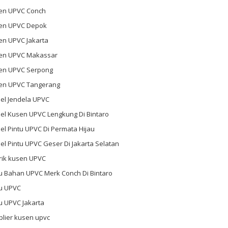
en UPVC Conch
en UPVC Depok
en UPVC Jakarta
en UPVC Makassar
en UPVC Serpong
en UPVC Tangerang
el Jendela UPVC
el Kusen UPVC Lengkung Di Bintaro
l Pintu UPVC Di Permata Hijau
l Pintu UPVC Geser Di Jakarta Selatan
rik kusen UPVC
u Bahan UPVC Merk Conch Di Bintaro
tu UPVC
u UPVC Jakarta
plier kusen upvc