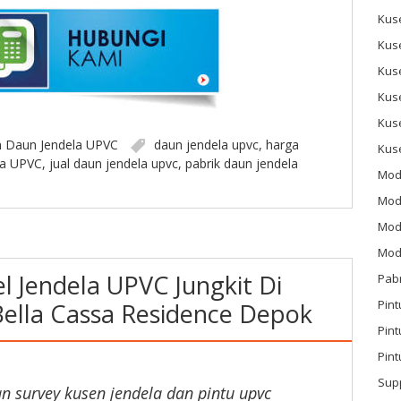
Kus
Kus
Kus
Kus
Kus
n
Daun Jendela UPVC
daun jendela upvc
,
harga
Kus
la UPVC
,
jual daun jendela upvc
,
pabrik daun jendela
Mod
Mod
Mode
Mode
 Jendela UPVC Jungkit Di
Pab
Pint
ella Cassa Residence Depok
Pin
Pint
Sup
an survey kusen jendela dan pintu upvc