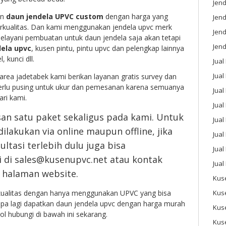
Jend
an
daun jendela UPVC custom
dengan harga yang
Jend
erkualitas. Dan kami menggunakan jendela upvc merk
Jen
elayani pembuatan untuk daun jendela saja akan tetapi
Jend
ela upvc
, kusen pintu, pintu upvc dan pelengkap lainnya
, kunci dll.
Jual
Jual
rea jadetabek kami berikan layanan gratis survey dan
perlu pusing untuk ukur dan pemesanan karena semuanya
Jua
ari kami.
Jua
n satu paket sekaligus pada kami. Untuk
Jual
lakukan via online maupun offline, jika
Jual
ltasi terlebih dulu juga bisa
Jual
di sales@kusenupvc.net atau kontak
Jual
i halaman website.
Kus
Kus
ualitas dengan hanya menggunakan UPVC yang bisa
u apa lagi dapatkan daun jendela upvc dengan harga murah
Kus
bol hubungi di bawah ini sekarang.
Kus