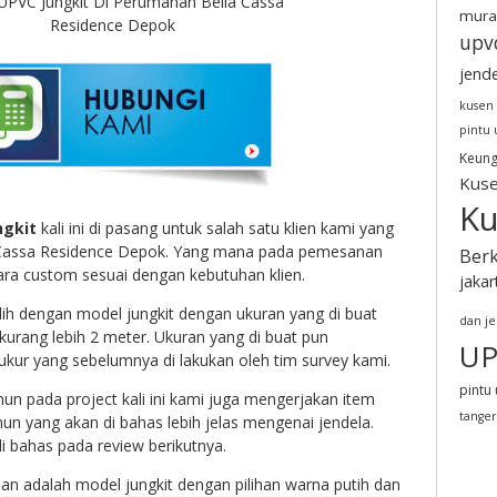
 UPVC Jungkit Di Perumahan Bella Cassa
mura
Residence Depok
upv
jend
kusen
pintu
Keung
Kuse
Ku
ngkit
kali ini di pasang untuk salah satu klien kami yang
 Cassa Residence Depok. Yang mana pada pemesanan
Berk
ecara custom sesuai dengan kebutuhan klien.
jakar
ilih dengan model jungkit dengan ukuran yang di buat
dan j
 kurang lebih 2 meter. Ukuran yang di buat pun
UP
 ukur yang sebelumnya di lakukan oleh tim survey kami.
pintu 
n pada project kali ini kami juga mengerjakan item
tange
mun yang akan di bahas lebih jelas mengenai jendela.
i bahas pada review berikutnya.
san adalah model jungkit dengan pilihan warna putih dan