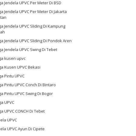
ga Jendela UPVC Per Meter Di BSD
a Jendela UPVC Per Meter Di Jakarta
atan
ga Jendela UPVC Sliding Di Kampung
ah
a Jendela UPVC Sliding Di Pondok Aren
a Jendela UPVC Swing Di Tebet
ga kusen upvc
ga Kusen UPVC Bekasi
ga Pintu UPVC
a Pintu UPVC Conch Di Bintaro
a Pintu UPVC Swing Di Bogor
ga UPVC
ga UPVC CONCH Di Tebet
dela UPVC
ela UPVC Ayun Di Cipete