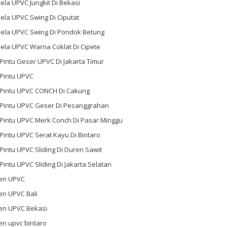
ela UPVC Jungkit Di Bekasi
ela UPVC Swing Di Ciputat
dela UPVC Swing Di Pondok Betung
ela UPVC Warna Coklat Di Cipete
 Pintu Geser UPVC Di Jakarta Timur
 Pintu UPVC
l Pintu UPVC CONCH Di Cakung
l Pintu UPVC Geser Di Pesanggrahan
 Pintu UPVC Merk Conch Di Pasar Minggu
 Pintu UPVC Serat Kayu Di Bintaro
 Pintu UPVC Sliding Di Duren Sawit
 Pintu UPVC Sliding Di Jakarta Selatan
en UPVC
en UPVC Bali
en UPVC Bekasi
en upvc bintaro