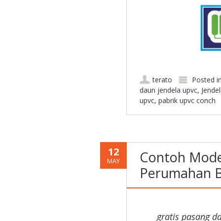
terato
Posted i
daun jendela upvc
,
Jende
upvc
,
pabrik upvc conch
12
Contoh Model
MAY
Perumahan B
gratis pasang d