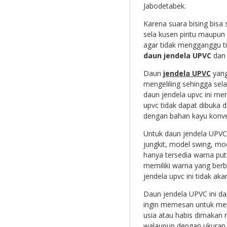
Jabodetabek.
Karena suara bising bisa 
sela kusen pintu maupun 
agar tidak mengganggu t
daun jendela UPVC
dan 
Daun
jendela UPVC
yang
mengeliling sehingga sel
daun jendela upvc ini m
upvc tidak dapat dibuka 
dengan bahan kayu konve
Untuk daun jendela UPVC 
jungkit, model swing, mo
hanya tersedia warna put
memiliki warna yang berb
jendela upvc ini tidak ak
Daun jendela UPVC ini d
ingin memesan untuk men
usia atau habis dimakan r
walaupun dengan ukuran