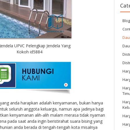
Cat
Blo
Cont
Dau
Jendela UPVC Pelengkap Jendela Yang
Dau
Kokoh id5884
Dist
Dist
Har
Har
Harg
Tim
Har
i yang anda harapkan adalah kenyamanan, bukan hanya
Keb
untuk seluruh anggota keluarga, namun apa jadinya bagi
tkan kenyamanan alih-alih malam merasa tidak nyaman
Harg
ena pada saat anda ingin beristirahat suara bising yang
Har
hunian anda berada di tengah-tengah kota misalnya