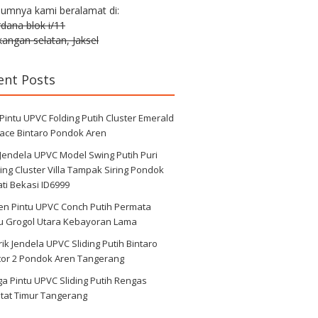
lumnya kami beralamat di:
erdana blok i/11
angan selatan, Jaksel
ent Posts
 Pintu UPVC Folding Putih Cluster Emerald
race Bintaro Pondok Aren
 Jendela UPVC Model Swing Putih Puri
ng Cluster Villa Tampak Siring Pondok
ti Bekasi ID6999
en Pintu UPVC Conch Putih Permata
au Grogol Utara Kebayoran Lama
ik Jendela UPVC Sliding Putih Bintaro
tor 2 Pondok Aren Tangerang
a Pintu UPVC Sliding Putih Rengas
tat Timur Tangerang