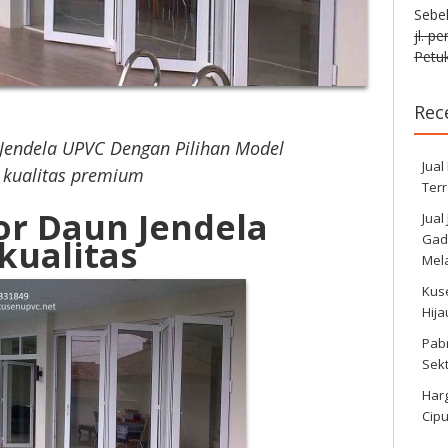
Sebe
jl. p
Petuk
Rec
Jendela UPVC Dengan Pilihan Model
Jual
 kualitas premium
Ter
or Daun Jendela
Jual
Gadi
kualitas
Mela
Kus
Hij
Pabr
Sek
Harg
Cipu