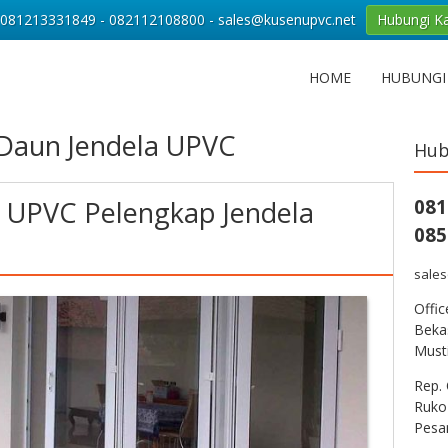
081213331849 - 082112108800 - sales@kusenupvc.net
Hubungi K
HOME
HUBUNGI
Daun Jendela UPVC
Hub
 UPVC Pelengkap Jendela
081
085
sale
Offi
Bekas
Musti
Rep. 
Ruko
Pesa