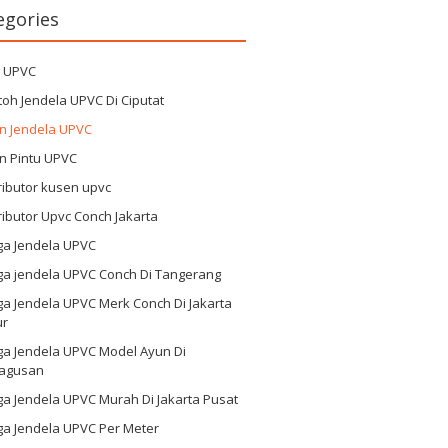
egories
g UPVC
oh Jendela UPVC Di Ciputat
n Jendela UPVC
n Pintu UPVC
ributor kusen upvc
ributor Upvc Conch Jakarta
ga Jendela UPVC
ga jendela UPVC Conch Di Tangerang
a Jendela UPVC Merk Conch Di Jakarta
ur
ga Jendela UPVC Model Ayun Di
agusan
a Jendela UPVC Murah Di Jakarta Pusat
ga Jendela UPVC Per Meter