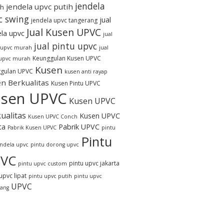
jendela
jendela upvc putih
h
c swing
jual
jendela upvc tangerang
Jual Kusen UPVC
ela upvc
jual
jual pintu upvc
 upvc murah
jual
Keunggulan Kusen UPVC
 upvc murah
Kusen
gulan UPVC
kusen anti rayap
n Berkualitas
Kusen Pintu UPVC
sen UPVC
Kusen UPVC
ualitas
Kusen UPVC
Kusen UPVC Conch
ta
Pabrik UPVC
Pabrik Kusen UPVC
pintu
Pintu
endela upvc
pintu dorong upvc
VC
pintu upvc jakarta
pintu upvc custom
upvc lipat
pintu upvc putih
pintu upvc
UPVC
rang