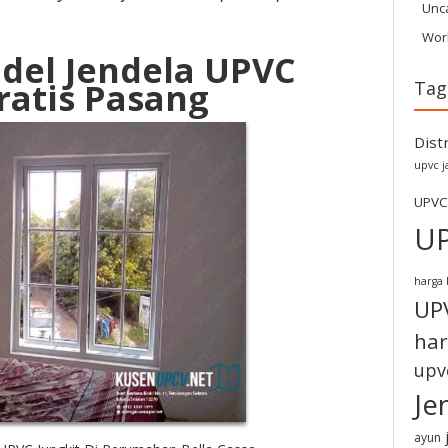
Unc
Wor
del Jendela UPVC
ratis Pasang
Tag
Dist
upvc j
UPVC
U
harga 
UP
har
upv
Je
ayun