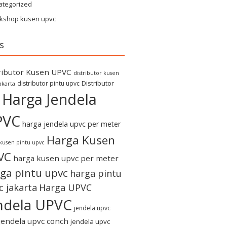
ategorized
kshop kusen upvc
s
ributor Kusen UPVC
distributor kusen
Distributor
distributor pintu upvc
akarta
Harga Jendela
PVC
harga jendela upvc per meter
Harga Kusen
kusen pintu upvc
VC
harga kusen upvc per meter
ga pintu upvc
harga pintu
c jakarta
Harga UPVC
ndela UPVC
jendela upvc
jendela upvc conch
jendela upvc