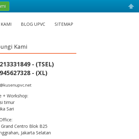
ami
 KAMI
BLOG UPVC
SITEMAP
ungi Kami
213331849 - (TSEL)
945627328 - (XL)
s@kusenupvc.net
ce + Workshop:
i timur
ka Sari
Office:
 Grand Centro Blok B25
nggrahan, Jakarta Selatan