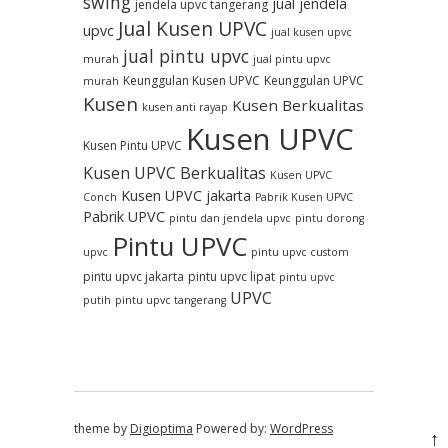
swing
jual jendela
jendela upvc tangerang
Jual Kusen UPVC
upvc
jual kusen upvc
jual pintu upvc
murah
jual pintu upvc
Keunggulan Kusen UPVC
Keunggulan UPVC
murah
Kusen
Kusen Berkualitas
kusen anti rayap
Kusen UPVC
Kusen Pintu UPVC
Kusen UPVC Berkualitas
Kusen UPVC
Kusen UPVC jakarta
Conch
Pabrik Kusen UPVC
Pabrik UPVC
pintu dan jendela upvc
pintu dorong
Pintu UPVC
upvc
pintu upvc custom
pintu upvc jakarta
pintu upvc lipat
pintu upvc
UPVC
putih
pintu upvc tangerang
theme by
Digioptima
Powered by:
WordPress
↑