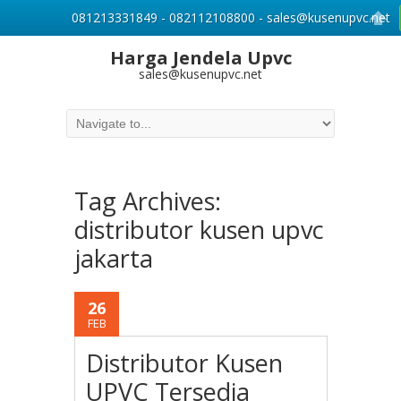
081213331849 - 082112108800 - sales@kusenupvc.net
Harga Jendela Upvc
sales@kusenupvc.net
Tag Archives:
distributor kusen upvc
jakarta
26
FEB
Distributor Kusen
UPVC Tersedia