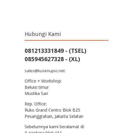
Post navigation
Hubungi Kami
081213331849 - (TSEL)
085945627328 - (XL)
sales@kusenupvc.net
Office + Workshop:
Bekasi timur
Mustika Sari
Rep. Office:
Ruko Grand Centro Blok B25
Pesanggrahan, Jakarta Selatan
Sebelumnya kami beralamat di:
jl. perdana blok i/11