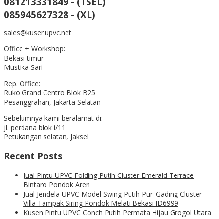
081213331849 - (TSEL)
085945627328 - (XL)
sales@kusenupvc.net
Office + Workshop:
Bekasi timur
Mustika Sari
Rep. Office:
Ruko Grand Centro Blok B25
Pesanggrahan, Jakarta Selatan
Sebelumnya kami beralamat di:
jl. perdana blok i/11
Petukangan selatan, Jaksel
Recent Posts
Jual Pintu UPVC Folding Putih Cluster Emerald Terrace
Bintaro Pondok Aren
Jual Jendela UPVC Model Swing Putih Puri Gading Cluster
Villa Tampak Siring Pondok Melati Bekasi ID6999
Kusen Pintu UPVC Conch Putih Permata Hijau Grogol Utara