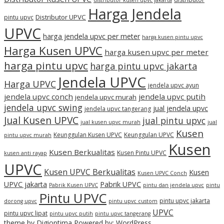
Harga Jendela
Distributor UPVC
pintu upvc
UPVC
harga jendela upvc per meter
harga kusen pintu upvc
Harga Kusen UPVC
harga kusen upvc per meter
harga pintu upvc
harga pintu upvc jakarta
Jendela UPVC
Harga UPVC
jendela upvc ayun
jendela upvc conch
jendela upvc putih
jendela upvc murah
jendela upvc swing
jual jendela upvc
jendela upvc tangerang
Jual Kusen UPVC
jual pintu upvc
jual kusen upvc murah
jual
Kusen
Keunggulan Kusen UPVC
Keunggulan UPVC
pintu upvc murah
Kusen
Kusen Berkualitas
Kusen Pintu UPVC
kusen anti rayap
UPVC
Kusen UPVC Berkualitas
Kusen
Kusen UPVC Conch
UPVC jakarta
Pabrik UPVC
Pabrik Kusen UPVC
pintu dan jendela upvc
pintu
Pintu UPVC
pintu upvc jakarta
dorong upvc
pintu upvc custom
UPVC
pintu upvc lipat
pintu upvc putih
pintu upvc tangerang
theme by
Digioptima
Powered by:
WordPress