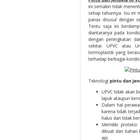
ini semakin tidak menen
setiap tahunnya. Isu in
panas disusul dengan s
Tentu saja ini berdamp
diantaranya pada kondi
dengan peningkatan dar
sekitar. UPVC atau Unp
termoplastik yang beras
terhadap berbagai kondisi
Teknologi
pintu dan je
UPVC tidak akan b
lapuk ataupun ker
Dalam hal perawa
karena tidak terj
halus dan tidak be
Memiliki proteksi
dibuat dari bahan
api.