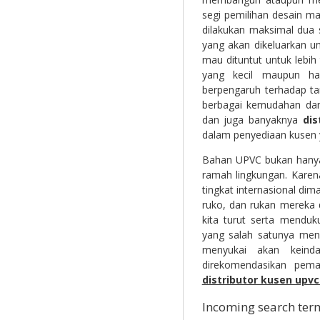
segi pemilihan desain m
dilakukan maksimal dua 
yang akan dikeluarkan un
mau dituntut untuk lebih 
yang kecil maupun hal
berpengaruh terhadap ta
berbagai kemudahan dan
dan juga banyaknya
dis
dalam penyediaan kusen y
Bahan UPVC bukan hanya d
ramah lingkungan. Kare
tingkat internasional di
ruko, dan rukan mereka
kita turut serta mendu
yang salah satunya men
menyukai akan keinda
direkomendasikan pem
distributor kusen upv
Incoming search ter