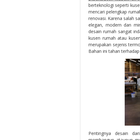
berteknologi seperti ku
mencari pelengkap ruma
renovasi. Karena salah s
elegan, modern dan min
desain rumah sangat inda
kusen rumah atau kusen
merupakan sejenis termo
Bahan ini tahan terhadap 
Pentingnya desain d
membangun ataupun meren