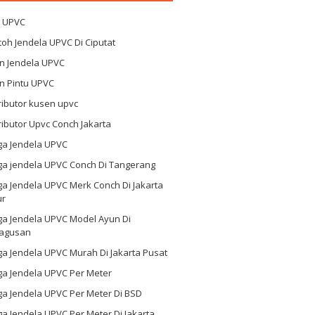
g UPVC
oh Jendela UPVC Di Ciputat
n Jendela UPVC
n Pintu UPVC
ributor kusen upvc
ributor Upvc Conch Jakarta
ga Jendela UPVC
ga jendela UPVC Conch Di Tangerang
a Jendela UPVC Merk Conch Di Jakarta
ur
ga Jendela UPVC Model Ayun Di
agusan
a Jendela UPVC Murah Di Jakarta Pusat
ga Jendela UPVC Per Meter
ga Jendela UPVC Per Meter Di BSD
a Jendela UPVC Per Meter Di Jakarta