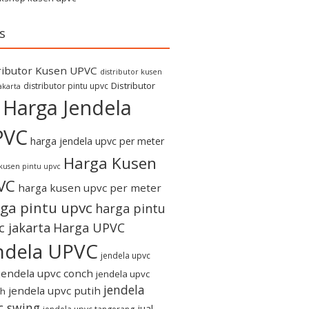
s
ributor Kusen UPVC
distributor kusen
Distributor
distributor pintu upvc
akarta
Harga Jendela
PVC
harga jendela upvc per meter
Harga Kusen
kusen pintu upvc
VC
harga kusen upvc per meter
ga pintu upvc
harga pintu
c jakarta
Harga UPVC
ndela UPVC
jendela upvc
jendela upvc conch
jendela upvc
jendela
jendela upvc putih
h
c swing
jual