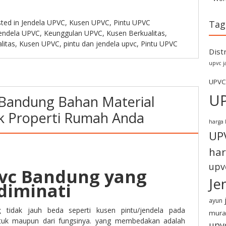
ted in
Jendela UPVC
,
Kusen UPVC
,
Pintu UPVC
Tag
endela UPVC
,
Keunggulan UPVC
,
Kusen Berkualitas
,
litas
,
Kusen UPVC
,
pintu dan jendela upvc
,
Pintu UPVC
Dist
upvc j
UPVC
U
Bandung Bahan Material
k Properti Rumah Anda
harga 
UP
har
upv
vc Bandung yang
Je
diminati
ayun
g
tidak jauh beda seperti kusen pintu/jendela pada
mura
tuk maupun dari fungsinya. yang membedakan adalah
upv