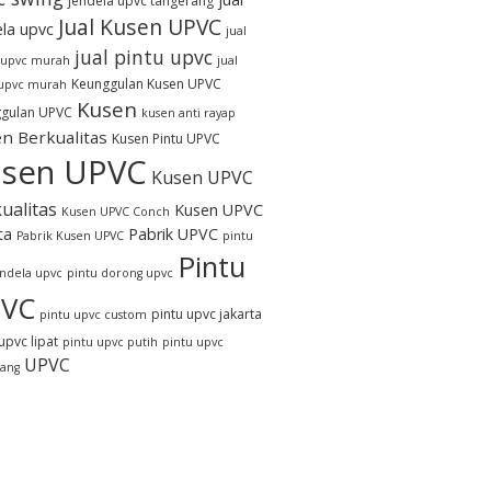
jendela upvc tangerang
Jual Kusen UPVC
ela upvc
jual
jual pintu upvc
 upvc murah
jual
Keunggulan Kusen UPVC
 upvc murah
Kusen
gulan UPVC
kusen anti rayap
n Berkualitas
Kusen Pintu UPVC
sen UPVC
Kusen UPVC
ualitas
Kusen UPVC
Kusen UPVC Conch
ta
Pabrik UPVC
Pabrik Kusen UPVC
pintu
Pintu
endela upvc
pintu dorong upvc
VC
pintu upvc jakarta
pintu upvc custom
upvc lipat
pintu upvc putih
pintu upvc
UPVC
rang