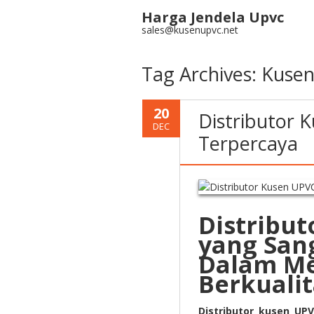
Harga Jendela Upvc
sales@kusenupvc.net
Tag Archives:
Kusen
20
Distributor 
DEC
Terpercaya
Distribu
yang San
Dalam Me
Berkualit
Distributor kusen UP