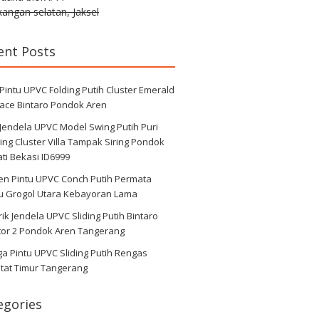
angan selatan, Jaksel
ent Posts
 Pintu UPVC Folding Putih Cluster Emerald
race Bintaro Pondok Aren
 Jendela UPVC Model Swing Putih Puri
ng Cluster Villa Tampak Siring Pondok
ti Bekasi ID6999
en Pintu UPVC Conch Putih Permata
au Grogol Utara Kebayoran Lama
ik Jendela UPVC Sliding Putih Bintaro
tor 2 Pondok Aren Tangerang
a Pintu UPVC Sliding Putih Rengas
tat Timur Tangerang
egories