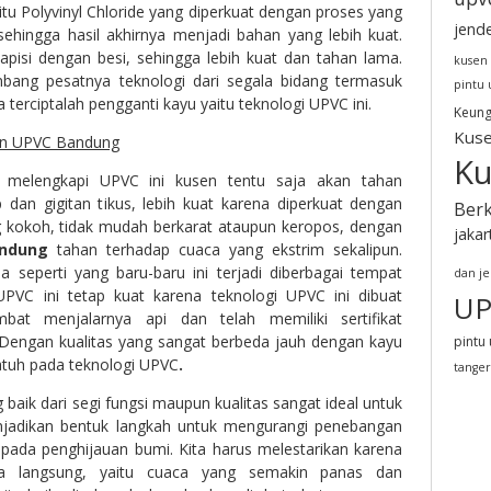
itu Polyvinyl Chloride yang diperkuat dengan proses yang
jend
sehingga hasil akhirnya menjadi bahan yang lebih kuat.
lapisi dengan besi, sehingga lebih kuat dan tahan lama.
kusen
ang pesatnya teknologi dari segala bidang termasuk
pintu
 terciptalah pengganti kayu yaitu teknologi UPVC ini.
Keung
Kuse
Ku
 melengkapi UPVC ini kusen tentu saja akan tahan
 dan gigitan tikus, lebih kuat karena diperkuat dengan
Berk
ng kokoh, tidak mudah berkarat ataupun keropos, dengan
jakar
ndung
tahan terhadap cuaca yang ekstrim sekalipun.
a seperti yang baru-baru ini terjadi diberbagai tempat
dan j
UPVC ini tetap kuat karena teknologi UPVC ini dibuat
UP
at menjalarnya api dan telah memiliki sertifikat
 Dengan kualitas yang sangat berbeda jauh dengan kayu
pintu 
 jatuh pada teknologi UPVC
.
tange
baik dari segi fungsi maupun kualitas sangat ideal untuk
jadikan bentuk langkah untuk mengurangi penebangan
ada penghijauan bumi. Kita harus melestarikan karena
a langsung, yaitu cuaca yang semakin panas dan