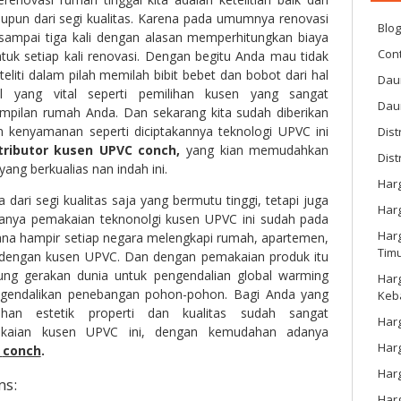
aupun dari segi kualitas. Karena pada umumnya renovasi
Blo
sampai tiga kali dengan alasan memperhitungkan biaya
Cont
tuk setiap kali renovasi. Dengan begitu Anda mau tidak
teliti dalam pilah memilah bibit bebet dan bobot dari hal
Dau
 yang vital seperti pemilihan kusen yang sangat
Dau
mpilan rumah Anda. Dan sekarang kita sudah diberikan
 kenyamanan seperti diciptakannya teknologi UPVC ini
Dist
tributor kusen UPVC
conch,
yang kian memudahkan
Dist
ang berkualias nan indah ini.
Har
ari segi kualitas saja yang bermutu tinggi, tetapi juga
Har
nanya pemakaian teknonolgi kusen UPVC ini sudah pada
Harg
mana hampir setiap negara melengkapi rumah, apartemen,
Tim
 dengan kusen UPVC. Dan dengan pemakaian produk itu
kung gerakan dunia untuk pengendalian global warming
Har
gendalikan penebangan pohon-pohon. Bagi Anda yang
Keb
han estetik properti dan kualitas sudah sangat
Harg
akaian kusen UPVC ini, dengan kemudahan adanya
Har
c
conch
.
Har
ms:
Harg