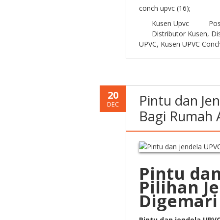
conch upvc (16);
Kusen Upvc
Pos
Distributor Kusen
,
Di
UPVC
,
Kusen UPVC Conc
20
Pintu dan Je
DEC
Bagi Rumah 
Pintu da
Pilihan J
Digemari
Pintu dan jendela UPV