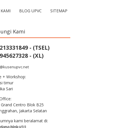
 KAMI
BLOG UPVC
SITEMAP
ungi Kami
213331849 - (TSEL)
945627328 - (XL)
s@kusenupvc.net
ce + Workshop:
i timur
ka Sari
Office:
 Grand Centro Blok B25
nggrahan, Jakarta Selatan
lumnya kami beralamat di:
erdana blok i/11