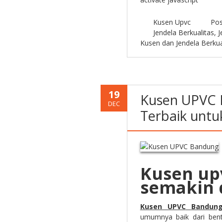
Kusen Upvc
Pos
Jendela Berkualitas
,
J
Kusen dan Jendela Berkua
19
Kusen UPVC 
DEC
Terbaik untu
Kusen up
semakin 
Kusen UPVC
Bandun
umumnya baik dari ben