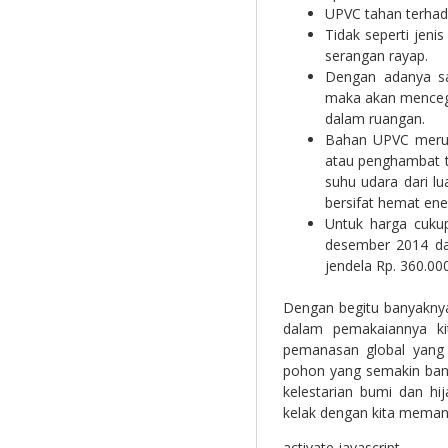
UPVC tahan terhada
Tidak seperti jeni
serangan rayap.
Dengan adanya sa
maka akan mencega
dalam ruangan.
Bahan UPVC merup
atau penghambat t
suhu udara dari lu
bersifat hemat ener
Untuk harga cukup
desember 2014 dau
jendela Rp. 360.000
Dengan begitu banyakny
dalam pemakaiannya kit
pemanasan global yang
pohon yang semakin bany
kelestarian bumi dan hi
kelak dengan kita meman
activate javascript