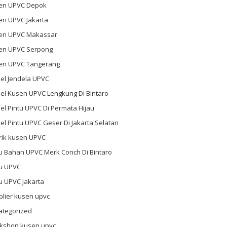
en UPVC Depok
en UPVC Jakarta
en UPVC Makassar
en UPVC Serpong
en UPVC Tangerang
el Jendela UPVC
el Kusen UPVC Lengkung Di Bintaro
l Pintu UPVC Di Permata Hijau
l Pintu UPVC Geser Di Jakarta Selatan
rik kusen UPVC
u Bahan UPVC Merk Conch Di Bintaro
tu UPVC
u UPVC Jakarta
plier kusen upvc
ategorized
kshop kusen upvc