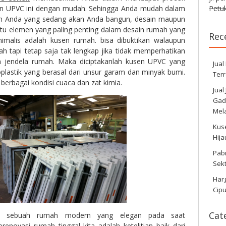
sen UPVC ini dengan mudah. Sehingga Anda mudah dalam
Petuk
h Anda yang sedang akan Anda bangun, desain maupun
atu elemen yang paling penting dalam desain rumah yang
Rec
imalis adalah kusen rumah. bisa dibuktikan walaupun
h tapi tetap saja tak lengkap jika tidak memperhatikan
 jendela rumah. Maka diciptakanlah kusen UPVC yang
Jual
plastik yang berasal dari unsur garam dan minyak bumi.
Ter
berbagai kondisi cuaca dan zat kimia.
Jual
Gadi
Mela
Kus
Hij
Pabr
Sek
Harg
Cipu
Cat
ari sebuah rumah modern yang elegan pada saat
ovasi rumah tinggal kita adalah ketelitian baik dari