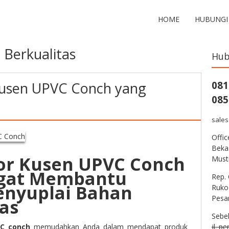
HOME
HUBUNGI
 Berkualitas
Hub
Kusen UPVC Conch yang
081
085
sale
Offi
Bekas
tor Kusen UPVC Conch
Musti
gat Membantu
Rep. 
nyuplai Bahan
Ruko
Pesa
as
Sebe
VC
conch
memudahkan Anda dalam mendapat produk
jl. p