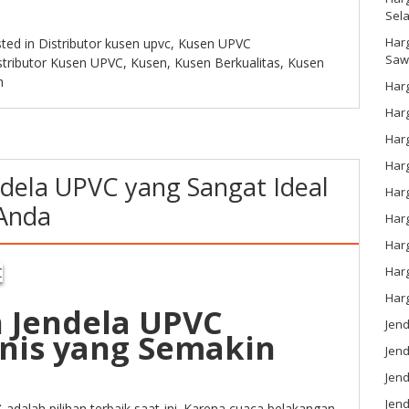
Sel
Har
ted in
Distributor kusen upvc
,
Kusen UPVC
Saw
stributor Kusen UPVC
,
Kusen
,
Kusen Berkualitas
,
Kusen
h
Harg
Harg
Har
Har
ndela UPVC yang Sangat Ideal
Har
Anda
Harg
Harg
Har
Har
n Jendela UPVC
Jen
enis yang Semakin
Jend
Jend
Jend
C
adalah pilihan terbaik saat ini. Karena cuaca belakangan