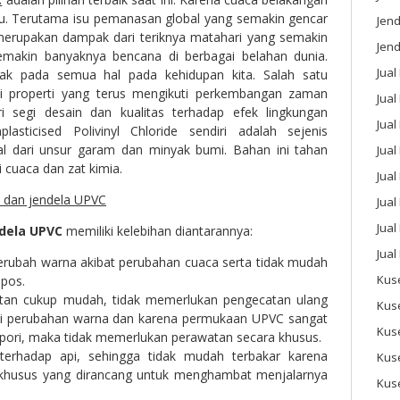
tu. Terutama isu pemanasan global yang semakin gencar
Jen
i merupakan dampak dari teriknya matahari yang semakin
Jend
emakin banyaknya bencana di berbagai belahan dunia.
Jual
ak pada semua hal pada kehidupan kita. Salah satu
si properti yang terus mengikuti perkembangan zaman
Jual
i segi desain dan kualitas terhadap efek lingkungan
Jua
lasticised Polivinyl Chloride sendiri adalah sejenis
al dari unsur garam dan minyak bumi. Bahan ini tahan
Jua
 cuaca dan zat kimia.
Jual
Jual
Jual
ndela UPVC
memiliki kelebihan diantarannya:
Jual
erubah warna akibat perubahan cuaca serta tidak mudah
Kus
opos.
tan cukup mudah, tidak memerlukan pengecatan ulang
Kus
adi perubahan warna dan karena permukaan UPVC sangat
Kus
rpori, maka tidak memerlukan perawatan secara khusus.
 terhadap api, sehingga tidak mudah terbakar karena
Kus
 khusus yang dirancang untuk menghambat menjalarnya
Kus