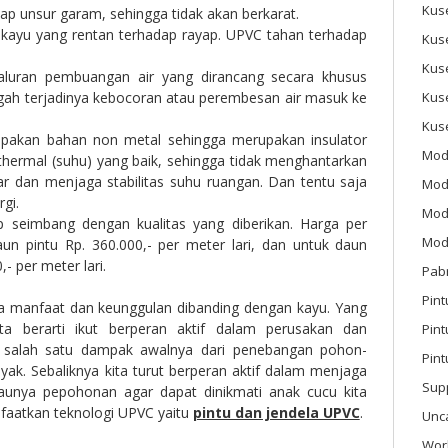
Kus
p unsur garam, sehingga tidak akan berkarat.
s kayu yang rentan terhadap rayap. UPVC tahan terhadap
Kus
Kus
luran pembuangan air yang dirancang secara khusus
h terjadinya kebocoran atau perembesan air masuk ke
Kus
Kus
akan bahan non metal sehingga merupakan insulator
Mod
hermal (suhu) yang baik, sehingga tidak menghantarkan
ar dan menjaga stabilitas suhu ruangan. Dan tentu saja
Mod
gi.
Mode
 seimbang dengan kualitas yang diberikan. Harga per
Mode
n pintu Rp. 360.000,- per meter lari, dan untuk daun
,- per meter lari.
Pab
Pint
a manfaat dan keunggulan dibanding dengan kayu. Yang
a berarti ikut berperan aktif dalam perusakan dan
Pin
 salah satu dampak awalnya dari penebangan pohon-
Pint
ak. Sebaliknya kita turut berperan aktif dalam menjaga
Sup
jaunya pepohonan agar dapat dinikmati anak cucu kita
faatkan teknologi UPVC yaitu
pintu dan jendela UPVC
.
Unc
Wor