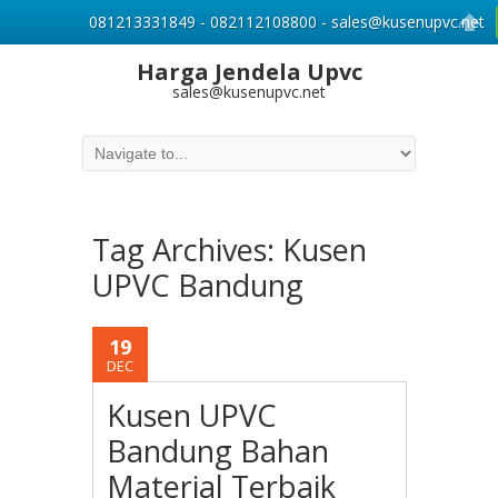
081213331849 - 082112108800 - sales@kusenupvc.net
Harga Jendela Upvc
sales@kusenupvc.net
Tag Archives:
Kusen
UPVC Bandung
19
DEC
Kusen UPVC
Bandung Bahan
Material Terbaik