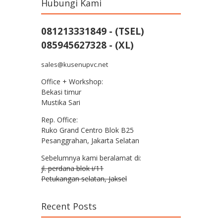
Hubungi Kami
081213331849 - (TSEL)
085945627328 - (XL)
sales@kusenupvc.net
Office + Workshop:
Bekasi timur
Mustika Sari
Rep. Office:
Ruko Grand Centro Blok B25
Pesanggrahan, Jakarta Selatan
Sebelumnya kami beralamat di:
jl. perdana blok i/11
Petukangan selatan, Jaksel
Recent Posts