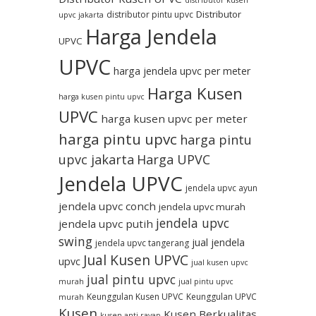
distributor kusen
Distributor
distributor pintu upvc
upvc jakarta
Harga Jendela
UPVC
UPVC
harga jendela upvc per meter
Harga Kusen
harga kusen pintu upvc
UPVC
harga kusen upvc per meter
harga pintu upvc
harga pintu
upvc jakarta
Harga UPVC
Jendela UPVC
jendela upvc ayun
jendela upvc conch
jendela upvc murah
jendela upvc
jendela upvc putih
swing
jual jendela
jendela upvc tangerang
Jual Kusen UPVC
upvc
jual kusen upvc
jual pintu upvc
murah
jual pintu upvc
Keunggulan Kusen UPVC
Keunggulan UPVC
murah
Kusen
Kusen Berkualitas
kusen anti rayap