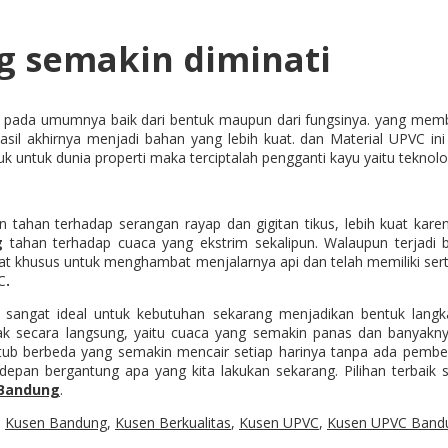
g semakin diminati
la pada umumnya baik dari bentuk maupun dari fungsinya. yang membe
sil akhirnya menjadi bahan yang lebih kuat. dan Material UPVC ini 
untuk dunia properti maka terciptalah pengganti kayu yaitu teknolog
 tahan terhadap serangan rayap dan gigitan tikus, lebih kuat kare
g
tahan terhadap cuaca yang ekstrim sekalipun. Walaupun terjadi be
uat khusus untuk menghambat menjalarnya api dan telah memiliki sert
C
.
tas sangat ideal untuk kebutuhan sekarang menjadikan bentuk la
ak secara langsung, yaitu cuaca yang semakin panas dan banyakny
utub berbeda yang semakin mencair setiap harinya tanpa ada pembe
depan bergantung apa yang kita lakukan sekarang. Pilihan terbai
Bandung
.
,
Kusen Bandung
,
Kusen Berkualitas
,
Kusen UPVC
,
Kusen UPVC Band