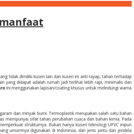
rmanfaat
idak dimiliki kusen lain dan kusen ini anti rayap, tahan terhadap
 yang didapat adalah rumah jadi terlihat lebih rapi, minimalis dan
aro
ini menggunakan lapisan/coating khusus untuk melindungi warna
sur garam dan minyak bumi. Termoplastik merupakan salah satu bahan
 atas mempunyai sifat tahan perubahan cuaca dan bahan kimia. Pada
emperkuat strukturnya. Bukan hanya kusen teknologi UPVC inipun
a yang umumnya digunakan di Indonesia, dan jenis pintu dan jendela