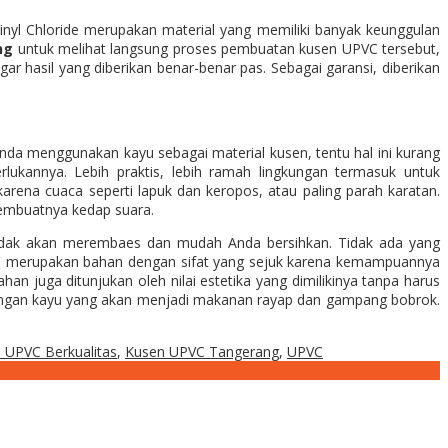
inyl Chloride merupakan material yang memiliki banyak keunggulan
ng
untuk melihat langsung proses pembuatan kusen UPVC tersebut,
r hasil yang diberikan benar-benar pas. Sebagai garansi, diberikan
nda menggunakan kayu sebagai material kusen, tentu hal ini kurang
ukannya. Lebih praktis, lebih ramah lingkungan termasuk untuk
ena cuaca seperti lapuk dan keropos, atau paling parah karatan.
membuatnya kedap suara.
tidak akan merembaes dan mudah Anda bersihkan. Tidak ada yang
VC merupakan bahan dengan sifat yang sejuk karena kemampuannya
juga ditunjukan oleh nilai estetika yang dimilikinya tanpa harus
 dengan kayu yang akan menjadi makanan rayap dan gampang bobrok.
 UPVC Berkualitas
,
Kusen UPVC Tangerang
,
UPVC