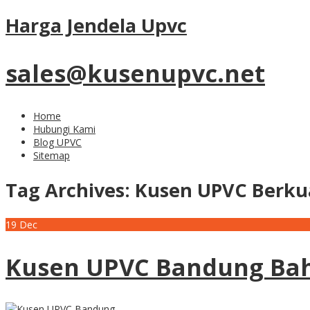
Harga Jendela Upvc
sales@kusenupvc.net
Home
Hubungi Kami
Blog UPVC
Sitemap
Tag Archives:
Kusen UPVC Berkua
19
Dec
Kusen UPVC Bandung Bah