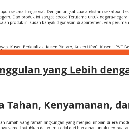
upun secara fungsional. Dengan tingkat cuaca ekstrim sekalipun tekn
ragam. Dan produk ini sangat cocok Terutama untuk negara-negara
n produk ini sudah banyak digunakan di apartemen, villa perumahan
rayap
,
Kusen Berkualitas
,
Kusen Bintaro
,
Kusen UPVC
,
Kusen UPVC Ber
nggulan yang Lebih deng
ya Tahan, Kenyamanan, d
ah rumah yang ramah lingkungan yang menjadi impian di era mode
ayu yang dibutuhkan dalam material dari bangunan untuk pembuatan k