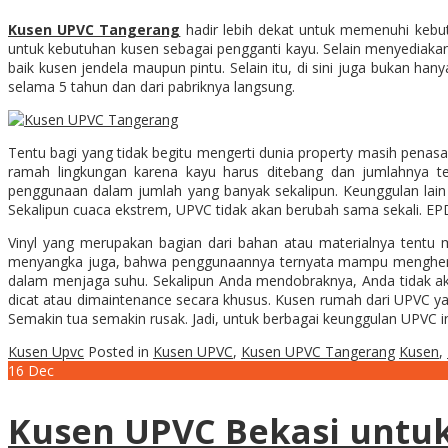
Kusen UPVC Tangerang
hadir lebih dekat untuk memenuhi kebut
untuk kebutuhan kusen sebagai pengganti kayu. Selain menyediakan
baik kusen jendela maupun pintu. Selain itu, di sini juga bukan h
selama 5 tahun dan dari pabriknya langsung.
Tentu bagi yang tidak begitu mengerti dunia property masih penas
ramah lingkungan karena kayu harus ditebang dan jumlahnya te
penggunaan dalam jumlah yang banyak sekalipun. Keunggulan lain
Sekalipun cuaca ekstrem, UPVC tidak akan berubah sama sekali. E
Vinyl yang merupakan bagian dari bahan atau materialnya tent
menyangka juga, bahwa penggunaannya ternyata mampu menghemat 
dalam menjaga suhu. Sekalipun Anda mendobraknya, Anda tidak aka
dicat atau dimaintenance secara khusus. Kusen rumah dari UPVC y
Semakin tua semakin rusak. Jadi, untuk berbagai keunggulan UPVC in
Kusen Upvc
Posted in
Kusen UPVC
,
Kusen UPVC Tangerang
Kusen
,
16
Dec
Kusen UPVC Bekasi unt