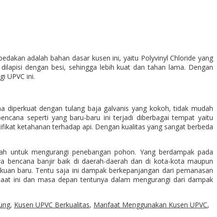
dakan adalah bahan dasar kusen ini, yaitu Polyvinyl Chloride yang
dilapisi dengan besi, sehingga lebih kuat dan tahan lama. Dengan
i UPVC ini.
na diperkuat dengan tulang baja galvanis yang kokoh, tidak mudah
ncana seperti yang baru-baru ini terjadi diberbagai tempat yaitu
ifikat ketahanan terhadap api. Dengan kualitas yang sangat berbeda
ngkah untuk mengurangi penebangan pohon. Yang berdampak pada
a bencana banjir baik di daerah-daerah dan di kota-kota maupun
kuan baru. Tentu saja ini dampak berkepanjangan dari pemanasan
k saat ini dan masa depan tentunya dalam mengurangi dari dampak
ung
,
Kusen UPVC Berkualitas
,
Manfaat Menggunakan Kusen UPVC
,