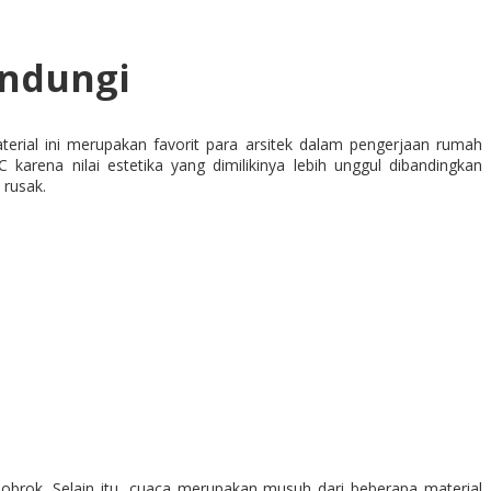
indungi
erial ini merupakan favorit para arsitek dalam pengerjaan rumah
ena nilai estetika yang dimilikinya lebih unggul dibandingkan
rusak.
rok. Selain itu, cuaca merupakan musuh dari beberapa material