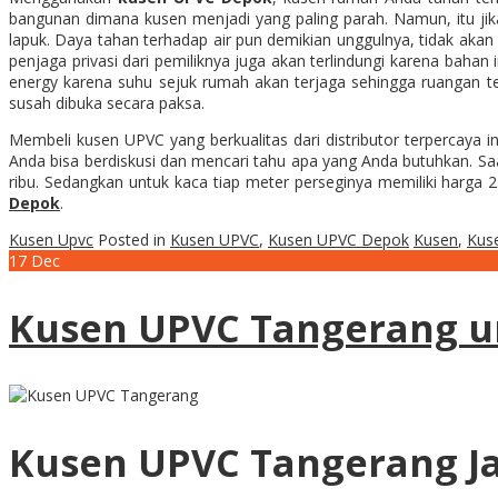
bangunan dimana kusen menjadi yang paling parah. Namun, itu ji
lapuk. Daya tahan terhadap air pun demikian unggulnya, tidak ak
penjaga privasi dari pemiliknya juga akan terlindungi karena bah
energy karena suhu sejuk rumah akan terjaga sehingga ruangan t
susah dibuka secara paksa.
Membeli kusen UPVC yang berkualitas dari distributor terpercaya 
Anda bisa berdiskusi dan mencari tahu apa yang Anda butuhkan. Saa
ribu. Sedangkan untuk kaca tiap meter perseginya memiliki harga 2
Depok
.
Kusen Upvc
Posted in
Kusen UPVC
,
Kusen UPVC Depok
Kusen
,
Kuse
17
Dec
Kusen UPVC Tangerang u
Kusen UPVC Tangerang J