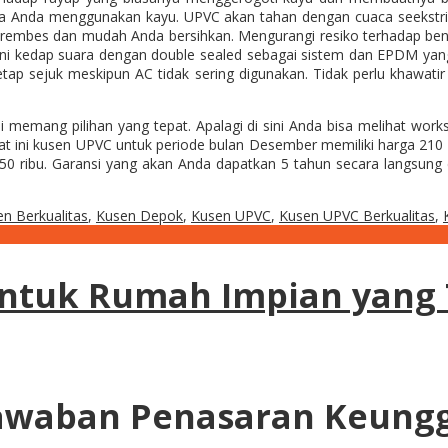
ka Anda menggunakan kayu. UPVC akan tahan dengan cuaca seekstri
an rembes dan mudah Anda bersihkan. Mengurangi resiko terhadap be
an ini kedap suara dengan double sealed sebagai sistem dan EPDM y
etap sejuk meskipun AC tidak sering digunakan. Tidak perlu khawa
ini memang pilihan yang tepat. Apalagi di sini Anda bisa melihat w
t ini kusen UPVC untuk periode bulan Desember memiliki harga 210 rib
50 ribu. Garansi yang akan Anda dapatkan 5 tahun secara langsung d
n Berkualitas
,
Kusen Depok
,
Kusen UPVC
,
Kusen UPVC Berkualitas
,
ntuk Rumah Impian yang
awaban Penasaran Keung