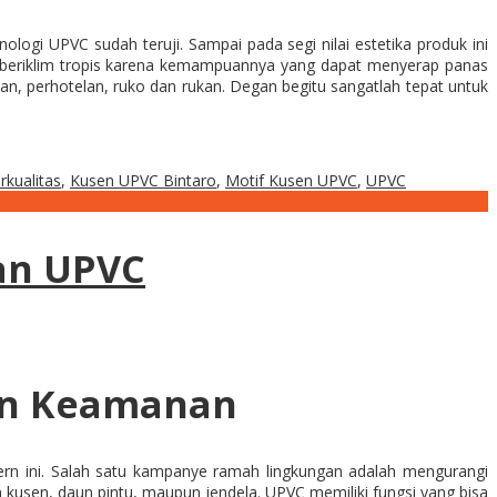
ologi UPVC sudah teruji. Sampai pada segi nilai estetika produk ini
 beriklim tropis karena kemampuannya yang dapat menyerap panas
, perhotelan, ruko dan rukan. Degan begitu sangatlah tepat untuk
kualitas
,
Kusen UPVC Bintaro
,
Motif Kusen UPVC
,
UPVC
an UPVC
an Keamanan
rn ini. Salah satu kampanye ramah lingkungan adalah mengurangi
usen, daun pintu, maupun jendela. UPVC memiliki fungsi yang bisa