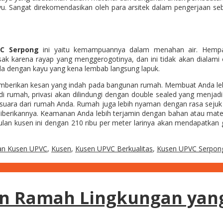
yu. Sangat direkomendasikan oleh para arsitek dalam pengerjaan 
C Serpong
ini yaitu kemampuannya dalam menahan air. Hempa
sak karena rayap yang menggerogotinya, dan ini tidak akan dialam
da dengan kayu yang kena lembab langsung lapuk.
emberikan kesan yang indah pada bangunan rumah. Membuat Anda lebih
di rumah, privasi akan dilindungi dengan double sealed yang menja
n suara dari rumah Anda. Rumah juga lebih nyaman dengan rasa sejuk 
diberikannya. Keamanan Anda lebih terjamin dengan bahan atau mater
ulan kusen ini dengan 210 ribu per meter larinya akan mendapatkan g
an Kusen UPVC
,
Kusen
,
Kusen UPVC Berkualitas
,
Kusen UPVC Serpon
an Ramah Lingkungan yan