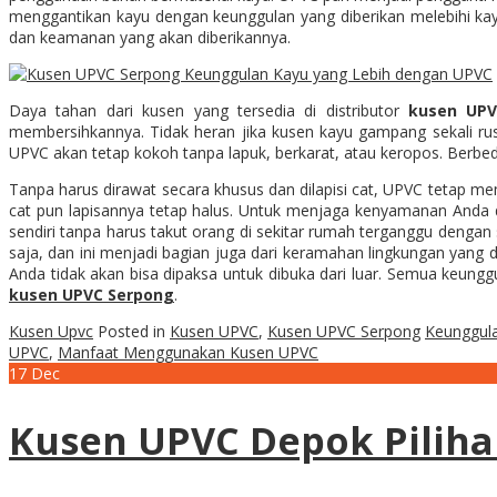
menggantikan kayu dengan keunggulan yang diberikan melebihi ka
dan keamanan yang akan diberikannya.
Daya tahan dari kusen yang tersedia di distributor
kusen UPV
membersihkannya. Tidak heran jika kusen kayu gampang sekali ru
UPVC akan tetap kokoh tanpa lapuk, berkarat, atau keropos. Berbe
Tanpa harus dirawat secara khusus dan dilapisi cat, UPVC tetap m
cat pun lapisannya tetap halus. Untuk menjaga kenyamanan Anda 
sendiri tanpa harus takut orang di sekitar rumah terganggu denga
saja, dan ini menjadi bagian juga dari keramahan lingkungan yang 
Anda tidak akan bisa dipaksa untuk dibuka dari luar. Semua keungg
kusen UPVC Serpong
.
Kusen Upvc
Posted in
Kusen UPVC
,
Kusen UPVC Serpong
Keunggul
UPVC
,
Manfaat Menggunakan Kusen UPVC
17
Dec
Kusen UPVC Depok Pilih