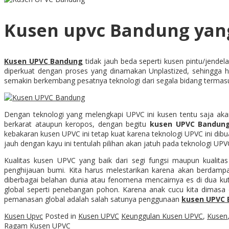
Kusen upvc Bandung yan
Kusen UPVC
Bandung
tidak jauh beda seperti kusen pintu/jende
diperkuat dengan proses yang dinamakan Unplastized, sehingga ha
semakin berkembang pesatnya teknologi dari segala bidang termasuk 
Dengan teknologi yang melengkapi UPVC ini kusen tentu saja akan
berkarat ataupun keropos, dengan begitu
kusen
UPVC Bandun
kebakaran kusen UPVC ini tetap kuat karena teknologi UPVC ini dib
jauh dengan kayu ini tentulah pilihan akan jatuh pada teknologi UPV
Kualitas kusen UPVC yang baik dari segi fungsi maupun kuali
penghijauan bumi. Kita harus melestarikan karena akan berdamp
diberbagai belahan dunia atau fenomena mencairnya es di dua k
global seperti penebangan pohon. Karena anak cucu kita dimasa 
pemanasan global adalah salah satunya penggunaan
kusen
UPVC 
Kusen Upvc
Posted in
Kusen UPVC
Keunggulan Kusen UPVC
,
Kusen
Ragam Kusen UPVC