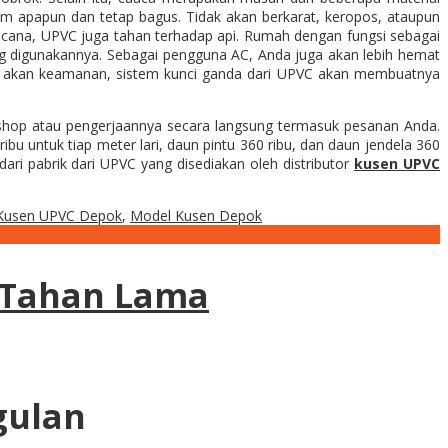
m apapun dan tetap bagus. Tidak akan berkarat, keropos, ataupun
ncana, UPVC juga tahan terhadap api. Rumah dengan fungsi sebagai
ang digunakannya. Sebagai pengguna AC, Anda juga akan lebih hemat
tir akan keamanan, sistem kunci ganda dari UPVC akan membuatnya
orkshop atau pengerjaannya secara langsung termasuk pesanan Anda.
u untuk tiap meter lari, daun pintu 360 ribu, dan daun jendela 360
ari pabrik dari UPVC yang disediakan oleh distributor
kusen UPVC
Kusen UPVC Depok
,
Model Kusen Depok
 Tahan Lama
gulan