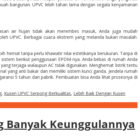
sebuah bangunan. UPVC lebih tahan lama dengan segala kenyamanan
san air hujan tidak akan merembes masuk, Anda juga mudah
i oleh UPVC. Berbagai cuaca ekstrem yang melanda bukan masalah.
 hemat tanpa perlu khawatir nilai estetikanya berukuran. Tanpa di
di sistem berikut penggunaan EPDM-nya. Anda bebas di rumah Anda
yang terjaga walaupun AC tidak digunakan. Menghemat listrik tentu
ial yang anti bakar dan memiliki sistem kunci ganda. Jendela rumah
aransi 5 tahun dari pabrik. Pembuatan bisa Anda lihat prosesnya di
g
,
Kusen UPVC Serpong Berkualitas
,
Lebih Baik Dengan Kusen
g Banyak Keunggulannya