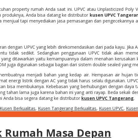
uhan property rumah Anda saat ini. UPVC atau Unplasticized Poly V
 produknya, Anda bisa datang ke distributor
kusen UPVC Tangera
anya menjual tapi menyediakan jasa pemasangan dan pengecekannya aga
aran dengan UPVC yang lebih direkomendasikan dari pada kayu. Jika A
ntu tidak sedikit. Sedangkan penggunaan UPVC tidak akan memerl
 yang ditawarkan yaitu kemampuannya dalam menahan kerusakan kar
PDM juga digunakan sebagai bagian dari sistem double sealed yang 
u membuatnya menjadi bahan yang kedap air. Hempasan air hujan 
energi listrik dengan AC yang tidak harus selalu digunakan. UP
n bisa membukanya. Kebebasan yang berhubungan dengan daya tahan 
ang tahan lama juga karena bahan ini yang anti rayap. Beda sekali
i Anda bisa segera datang ke distributor
kusen UPVC Tangerang
.
Kusen Berkualitas
,
Kusen Tangerang Berkualitas
,
Kusen UPVC
,
Kusen
uk Rumah Masa Depan